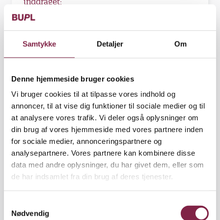
inddraget:
Balanceskøn: altså hvordan indtægter og
udgifter balancerer.
Samtykke
Detaljer
Om
Lønforbrug: Lønudvikling i
personalegruppen og timeforbrug.
Denne hjemmeside bruger cookies
Andre bevægelige budgetparametre, fx
børnetallet.
Vi bruger cookies til at tilpasse vores indhold og
annoncer, til at vise dig funktioner til sociale medier og til
Vikarforbrug.
at analysere vores trafik. Vi deler også oplysninger om
Forbrug på øvrige konti.
din brug af vores hjemmeside med vores partnere inden
for sociale medier, annonceringspartnere og
analysepartnere. Vores partnere kan kombinere disse
data med andre oplysninger, du har givet dem, eller som
En endnu længere emnerække kan efter
de har indsamlet fra din brug af deres tjenester.
behov på arbejdspladsen også være en del af
fælles budgetopfølgning: Fx implementering
af nye mål, langtidssygdom, barsel,
S
feriepenge, lokal løndannelse, konsekvenser
Nødvendig
a