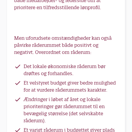
både medarbejder- og lederside om at
prioritere en tilfredsstillende lønprofil.
Men uforudsete omstændigheder kan også
påvirke råderummet både positivt og
negativt. Overordnet om råderum:
Det lokale økonomiske råderum bør
drøftes og forhandles.
Et velstyret budget giver bedre mulighed
for at vurdere råderummets karakter.
Ændringer i løbet af året og lokale
prioriteringer gør råderummet til en
bevægelig størrelse (det selvskabte
råderum).
Et varigt råderum i budgettet giver plads