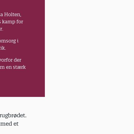
ma Holten,
s kamp for
r.
 omsorg i
ik.
orfor der
om en stærk
rugbrødet.
 med et