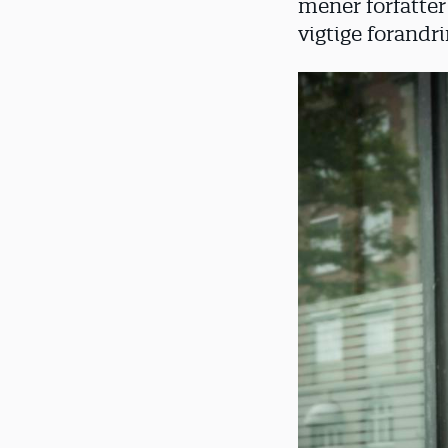
mener forfatter
d
vigtige forandri