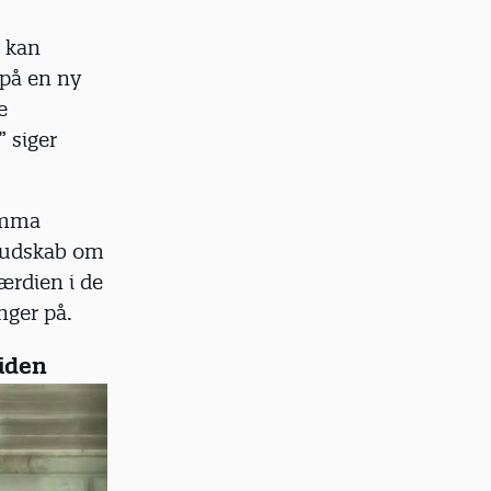
i kan
 på en ny
e
 siger
 Emma
 budskab om
ærdien i de
nger på.
tiden