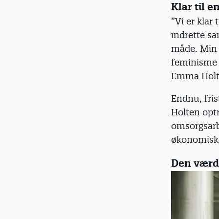
Klar til 
”Vi er klar
indrette s
måde. Min 
feminisme p
Emma Holt
Endnu, fris
Holten optr
omsorgsarb
økonomiske 
Den værdi