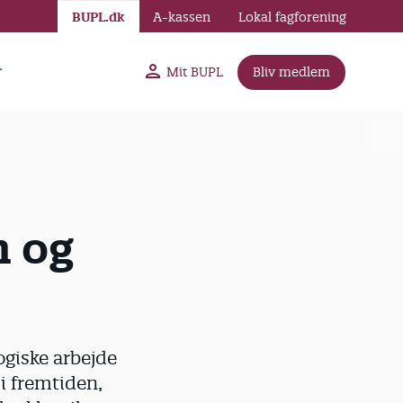
BUPL.dk
A-kassen
Lokal fagforening
r
Mit BUPL
Bliv medlem
n og
giske arbejde
i fremtiden,