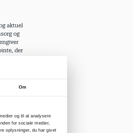
og aktuel
msorg og
engiver
inte, der
t har været
miske
re faren,
l.
Om
edet er
elt samfund,
 medier og til at analysere
ele tiden
nden for sociale medier,
Unge møder
e oplysninger, du har givet