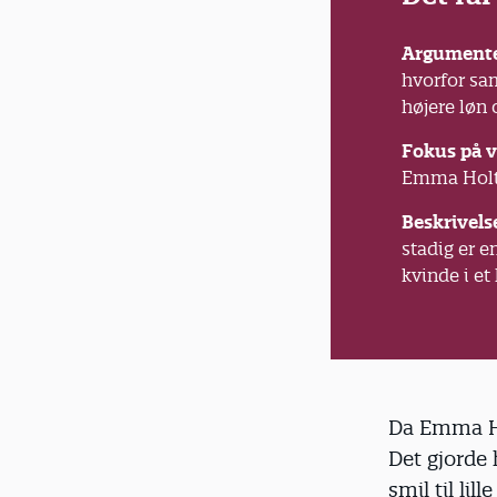
Argumenter
hvorfor sam
højere løn 
Fokus på 
Emma Holten
Beskrivels
stadig er 
kvinde i et
Da Emma Ho
Det gjorde
smil til lil