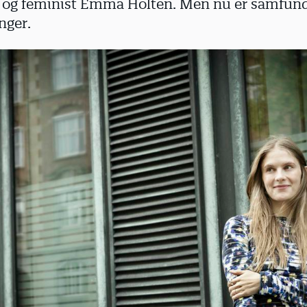
 og feminist Emma Holten. Men nu er samfunde
nger.