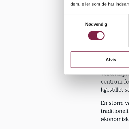
dem, eller som de har indsaml
hende på Po
S
Vildt vig
Nødvendig
a
Den femini
m
hen ad vejen
t
traditione
y
k
Vildt vigti
k
Afvis
til at tage
e
v
velfærdspro
a
centrum fo
l
ligestillet
g
En større v
traditionel
økonomisk l