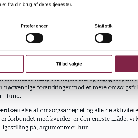
et fra din brug af deres tjenester.
litikens Forlag i indre by i København.
tige kampe og fremskridt
Præferencer
Statistik
stiske bevægelse har haft fremgang i Danmark og h
 sikret kvinder juridisk ligestilling og adgang til det
lt mandsdominerede arbejdsmarked og den politiske
ge kampe og fremskridt, ifølge Emma Holten, men nu 
Tillad valgte
 næste skridt. Et skridt, hvor pædagogers og alle andr
fessionelles kamp for højere løn og faglig respekt st
r nødvendige forandringer mod et mere omsorgsful
 samfund.
ærdsættelse af omsorgsarbejdet og alle de aktivitete
t er forbundet med kvinder, er den eneste måde, vi k
igestilling på, argumenterer hun.