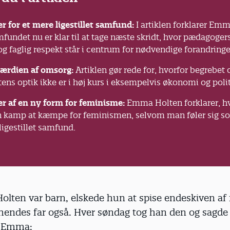
 for et mere ligestillet samfund:
I artiklen forklarer Em
fundet nu er klar til at tage næste skridt, hvor pædagoger
og faglig respekt står i centrum for nødvendige forandringe
værdien af omsorg:
Artiklen gør rede for, hvorfor begrebet
s optik ikke er i høj kurs i eksempelvis økonomi og polit
er af en ny form for feminisme:
Emma Holten forklarer, hv
en kamp at kæmpe for feminismen, selvom man føler sig s
 ligestillet samfund.
lten var barn, elskede hun at spise endeskiven af 
 hendes far også. Hver søndag tog han den og sagde
le Emma: