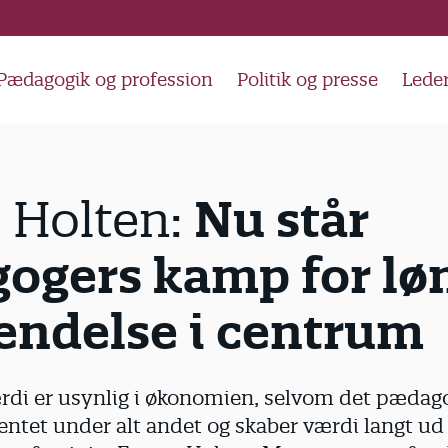
Pædagogik og profession
Politik og presse
Lede
Nu står
Holten:
ogers kamp for lø
endelse i centrum
di er usynlig i økonomien, selvom det pædago
tet under alt andet og skaber værdi langt ud 