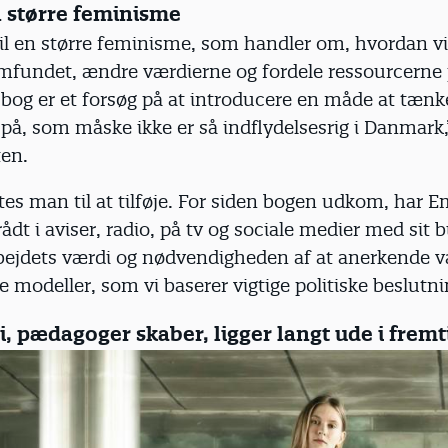
en større feminisme
 til en større feminisme, som handler om, hvordan v
amfundet, ændre værdierne og fordele ressourcerne
bog er et forsøg på at introducere en måde at tænk
å, som måske ikke er så indflydelsesrig i Danmark,”
en.
tes man til at tilføje. For siden bogen udkom, har
ådt i aviser, radio, på tv og sociale medier med sit
ejdets værdi og nødvendigheden af at anerkende v
modeller, som vi baserer vigtige politiske beslutni
, pædagoger skaber, ligger langt ude i frem