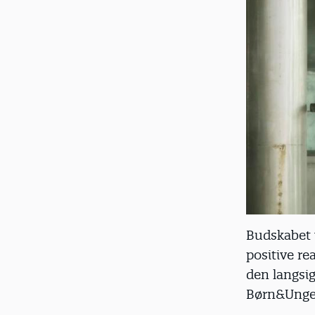
Budskabet 
positive r
den langsi
Børn&Unge i