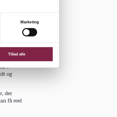
Marketing
ar langt
 magt.
er vi klar
Tillad alle
e
år i
dt og
r, der
an få reel