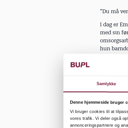
”Du må vente
I dag er Em
med sin fø
omsorgsarb
hun barndo
gennemsyre
båret af a
privilegier
der som det
Samtykke
Spørgsmåle
muligt?
Denne hjemmeside bruger c
”Vi
kan
jo 
Vi bruger cookies til at tilpas
hvor alle s
vores trafik. Vi deler også 
prøver at 
annonceringspartnere og anal