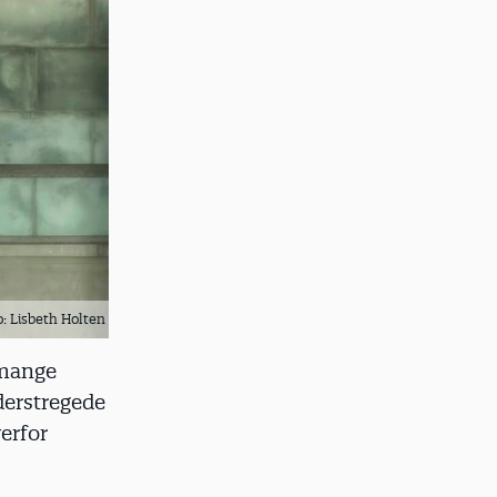
o: Lisbeth Holten
 mange
derstregede
erfor