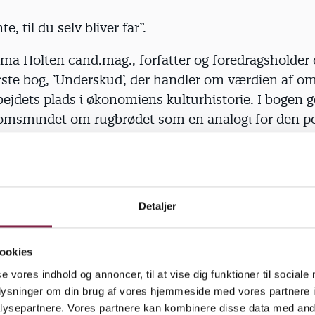
, til du selv bliver far”.
ma Holten cand.mag., forfatter og foredragsholder 
rste bog, ’Underskud’, der handler om værdien af o
ejdets plads i økonomiens kulturhistorie. I bogen g
msmindet om rugbrødet som en analogi for den po
r bogen: Kvinders kamp for ligestilling i samfunde
mbitionen om at få del i den samme magt og økono
, som mænd historisk har siddet på. Alle vil gerne væ
 naturligste i verden hapser endeskiven med et smi
Detaljer
t er, skriver Emma Holten i bogen, om det overhov
ookies
ikke alle sammen være fædre. Vi kan jo ikke få et h
se vores indhold og annoncer, til at vise dig funktioner til sociale
kal leve det liv, som mænd lever lige nu, selvom vi h
oplysninger om din brug af vores hjemmeside med vores partnere i
bilde os selv det ind,” siger Emma Holten, da Børn&
ysepartnere. Vores partnere kan kombinere disse data med andr