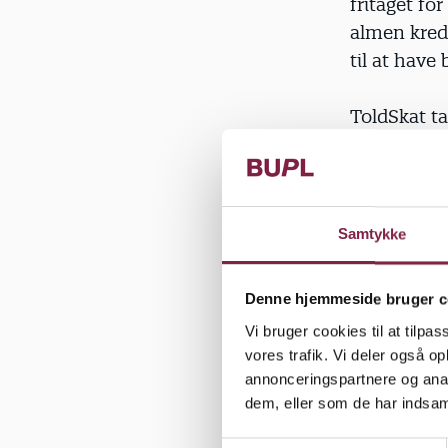
fritaget fo
almen kreds
til at have
ToldSkat ta
og bladudgi
"Vi tager 
man henvend
Samtykke
fritaget fo
Denne hjemmeside bruger c
Børneavise
Vi bruger cookies til at tilpas
medlemmern
vores trafik. Vi deler også 
almen grup
annonceringspartnere og anal
dem, eller som de har indsaml
"Det er en 