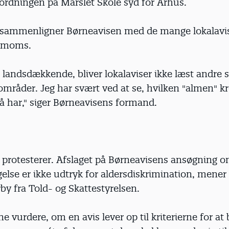
sordningen på Mårslet Skole syd for Århus.
 sammenligner Børneavisen med de mange lokalavise
r moms.
 landsdækkende, bliver lokalaviser ikke læst andre s
områder. Jeg har svært ved at se, hvilken "almen" kr
å har," siger Børneavisens formand.
 protesterer. Afslaget på Børneavisens ansøgning 
else er ikke udtryk for aldersdiskrimination, mener
by fra Told- og Skattestyrelsen.
ne vurdere, om en avis lever op til kriterierne for at 