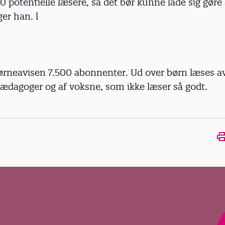
 potentielle læsere, så det bør kunne lade sig gøre
ger han. l
Børneavisen 7.500 abonnenter. Ud over børn læses a
pædagoger og af voksne, som ikke læser så godt.
Ope