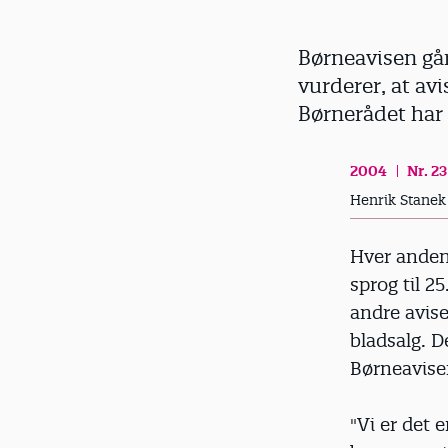
d
Børneavisen går
vurderer, at av
Børnerådet har 
2004
Nr. 23
Henrik Stanek
Hver anden
sprog til 2
andre avise
bladsalg. D
Børneavise
"Vi er det 