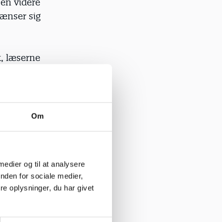
 en videre
rænser sig
k, læserne
gelse. Hvis
t blive
Om
og
 medier og til at analysere
m en bred
nden for sociale medier,
e oplysninger, du har givet
ig gruppe.