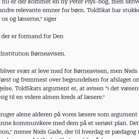
t nu er der kommet en ny Peter Plys-bog, men skri
andre relevante emner for børn. ToldSkat har stukke
os og læserne," siger
, der er formand for Den
Institution Børneavisen.
 bliver svær at leve med for Børneavisen, men Niels
 først og fremmest over begrundelsen for afslaget 
lse. ToldSkats argument er, at avisen "i det væsent
ig til en videre almen kreds af læsere."
ruger alene alderen på vores læsere som argument f
kunne kommunikere med dem på et seriøst plan. Det
ion," mener Niels Gade, der til hverdag er pædagog 