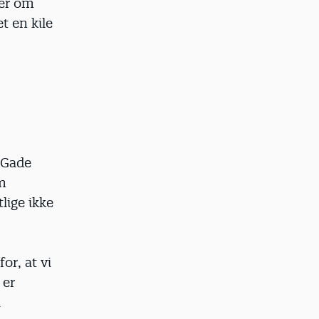
ver om
t en kile
 Gade
om
lige ikke
or, at vi
 er
i