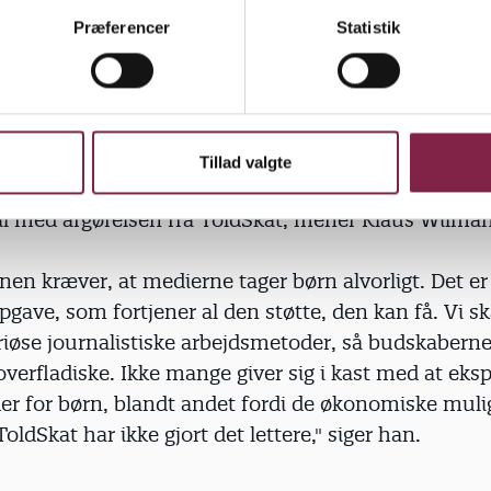
særlige ved dem er, at de er mellem 8 og 18 år, lig
Præferencer
Statistik
 ved at være fra 18 år og opefter. Derfor bør Børne
m alle andre aviser," siger Børnerådets formand, Kl
 med FN's Børnekonvention forpligtet sig til at sør
Tillad valgte
dgang til massemedier og informationer. Men det bl
til med afgørelsen fra ToldSkat, mener Klaus Wilma
en kræver, at medierne tager børn alvorligt. Det er
pgave, som fortjener al den støtte, den kan få. Vi s
riøse journalistiske arbejdsmetoder, så budskaberne 
 overfladiske. Ikke mange giver sig i kast med at ek
r for børn, blandt andet fordi de økonomiske muli
oldSkat har ikke gjort det lettere," siger han.