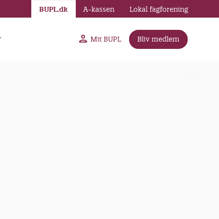
BUPL.dk
A-kassen
Lokal fagforening
r
Mit BUPL
Bliv medlem