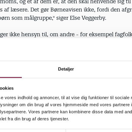
r moms, og ét af dem er, at den skal henvende sig til
 af læsere. Det gør Børneavisen ikke, fordi den afg
 børn som målgruppe," siger Else Veggerby.
ger ikke hensyn til, om andre - for eksempel fagfol
veren selv - vurderer, at Børneavisen er en avis.
alene udgangspunkt i bestemmelserne om momsfrita
er sig til en speciel gruppe borgere, er det svært a
Detaljer
r at betale moms," konkluderer Else Veggerby.
ookies
n har bedt skatteminister Svend Erik Hovmand (V) 
se vores indhold og annoncer, til at vise dig funktioner til sociale
e af skatteudvalget forklare, hvad de opfatter so
oplysninger om din brug af vores hjemmeside med vores partnere i
pe. Det samme har Børnerådet gjort.
ysepartnere. Vores partnere kan kombinere disse data med andr
et fra din brug af deres tjenester.
søgt forklaring, at børn og unge skulle være en særl