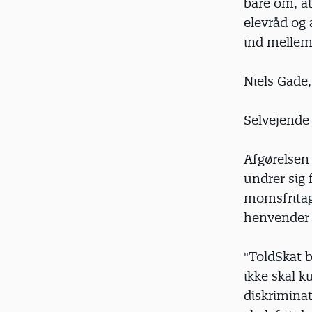
bare om, a
elevråd og 
ind mellem 
Niels Gade
Selvejende 
Afgørelsen
undrer sig
momsfritage
henvender s
"ToldSkat b
ikke skal 
diskriminat