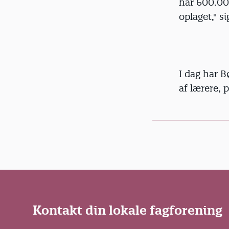
har 600.000
oplaget," si
I dag har 
af lærere, 
Kontakt din lokale fagforening