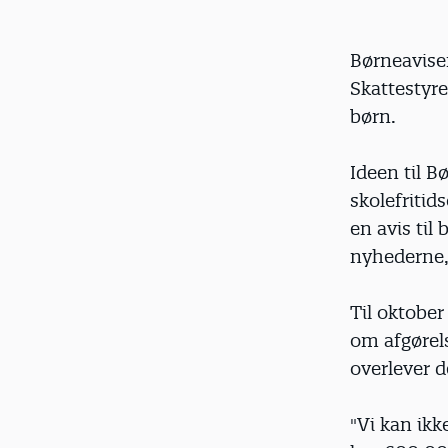
Børneavisen
Skattestyre
børn.
Ideen til B
skolefritid
en avis til
nyhederne,
Til oktober
om afgørels
overlever d
"Vi kan ikk