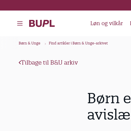
G
å
t
Løn og vilkår
i
l
B
Børn & Unge
Find artikler i Børn & Unge-arkivet
h
r
o
ø
v
Tilbage til B&U arkiv
d
e
k
d
i
r
Børn e
n
u
d
m
avislæ
h
m
o
e
l