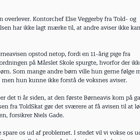
 overlever. Kontorchef Else Veggerby fra Told- og
lsen har ikke lagt mærke til, at andre aviser ikke ka
ørneavisen opstod netop, fordi en 11-årig pige fra
sordningen på Mårslet Skole spurgte, hvorfor der ik
 børn. Som mange andre børn ville hun gerne følge 
 men hun kunne ikke forstå de voksnes aviser.
 er det ti år siden, at den første Børneavis kom på g
en fra ToldSkat gør det sværere at få avisen til at l
en, forsikrer Niels Gade.
e spare os ud af problemet. I stedet vil vi vokse os ud