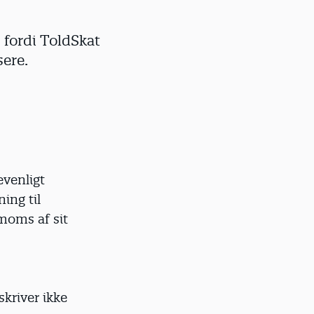
 fordi ToldSkat
sere.
evenligt
ing til
 moms af sit
skriver ikke