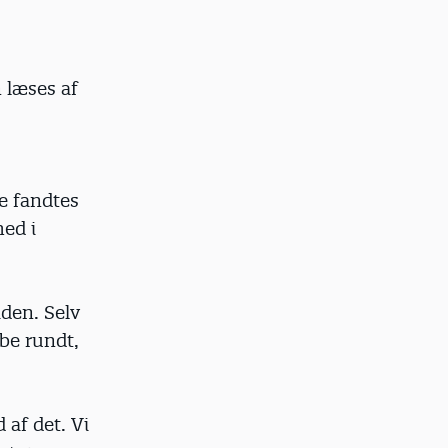
n læses af
ke fandtes
med i
aden. Selv
øbe rundt,
 af det. Vi