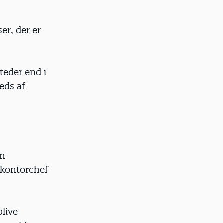
r, der er
teder end i
eds af
om
 kontorchef
blive