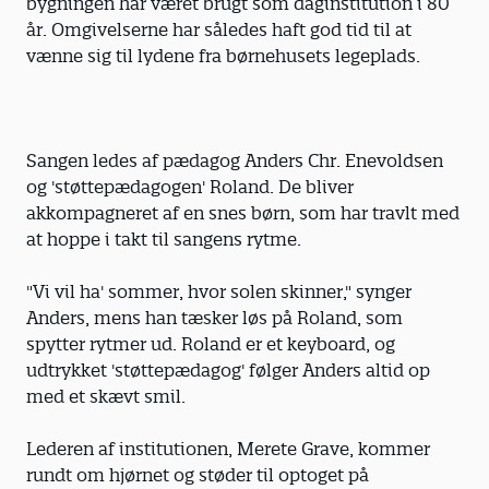
bygningen har været brugt som daginstitution i 80
år. Omgivelserne har således haft god tid til at
vænne sig til lydene fra børnehusets legeplads.
Sangen ledes af pædagog Anders Chr. Enevoldsen
og 'støttepædagogen' Roland. De bliver
akkompagneret af en snes børn, som har travlt med
at hoppe i takt til sangens rytme.
"Vi vil ha' sommer, hvor solen skinner," synger
Anders, mens han tæsker løs på Roland, som
spytter rytmer ud. Roland er et keyboard, og
udtrykket 'støttepædagog' følger Anders altid op
med et skævt smil.
Lederen af institutionen, Merete Grave, kommer
rundt om hjørnet og støder til optoget på