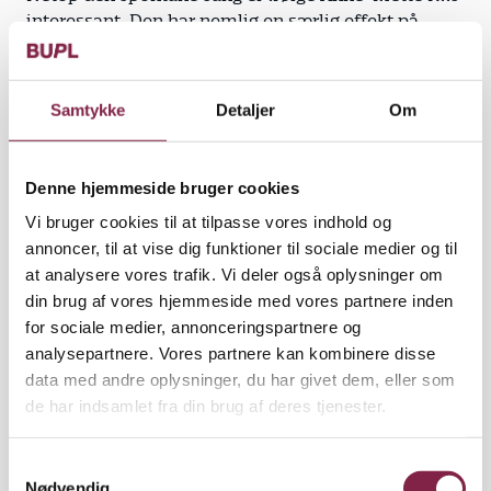
interessant. Den har nemlig en særlig effekt på
børn.
"Når man synger med børn om de ting, de laver,
Samtykke
Detaljer
Om
giver det børnene en øget bevidsthed," fortæller
hun.
Denne hjemmeside bruger cookies
Vi bruger cookies til at tilpasse vores indhold og
annoncer, til at vise dig funktioner til sociale medier og til
Dette sker, ifølge Anne-Mette Riis, blandt andet,
at analysere vores trafik. Vi deler også oplysninger om
fordi sang som kommunikationsform appellerer
din brug af vores hjemmeside med vores partnere inden
anderledes til børn end tale.
for sociale medier, annonceringspartnere og
analysepartnere. Vores partnere kan kombinere disse
"Sangen appellerer til børn på en speciel, mere
data med andre oplysninger, du har givet dem, eller som
følelsesmæssig måde, end talen gør det. Samtidig
de har indsamlet fra din brug af deres tjenester.
understøtter den spontane sang barnets egen
rytme," påpeger hun.
S
Nødvendig