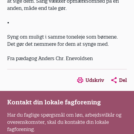
at sige dem. Sang vækker opmærksomhed på en
anden, måde end tale gør.
•
Syng om muligt i samme toneleje som børnene.
Det gør det nemmere for dem at synge med.
Fra pædagog Anders Chr. Enevoldsen
Opens in a new window
Opens in a new win
Opens in a
Udskriv
Del
Kontakt din lokale fagforening
Har du faglige spørgsmål om løn, arbejdsvilkår og
overenskomster, skal du kontakte din lokale
fagforening.