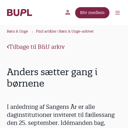
G
å
Bliv medlem
t
BUPL.dk
A-kassen
Lokal fagforening
i
B
l
Børn & Unge
Find artikler i Børn & Unge-arkivet
r
h
ø
o
Tilbage til B&U arkiv
v
d
e
k
d
r
Anders sætter gang i
i
u
n
børnene
m
d
m
h
o
e
I anledning af Sangens År er alle
l
d
daginstitutioner inviteret til fællessang
den 25. september. Idémanden bag,