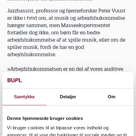
Jazzbassist, professor og hjerneforsker Peter Vuust
er ikke i tvivl om, at musik og arbejdshukommelse
hænger sammen, men Masseeksperimentet
fortæller dog ikke, om børn får en bedre
arbejdshukommelse af at spille musik, eller om de
spiller musik, fordi de har en god
arbejdshukommelse.
»Arbejdshukommelsen er en del af vores auditive
hukommelse, og man kan forestille sig, at den er
bedre hos musikere, fordi der skal en god
arbejdshukommelse til at blive god til at spille,«
Samtykke
Detaljer
Om
siger Peter Vuust, som leder Center for Music in the
Brain på Aarhus Universitet.
Flere gevinster ved musik
Denne hjemmeside bruger cookies
Peter Vuust var med til at lave
Vi bruger cookies til at tilpasse vores indhold og
Masseeksperimentet, og han hæfter sig ved, at
annoncer, til at vise dig funktioner til sociale medier og til