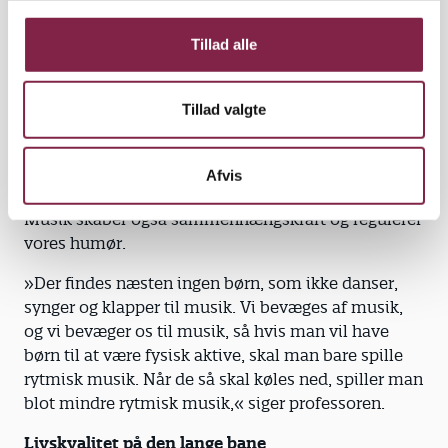
de lægger mærke til det. De synger sig til alfabetet,
g
og de lærer engelsk ved hjælp af musik og sang.
Tillad alle
Arbejdshukommelsen har svært ved at håndtere
flere end ni informationer ad gangen, men fordi
musik giver os noget at koble dem op på, kan vi
Tillad valgte
pludselig huske 28 bogstaver. Vi lærer bogstaverne
på den sjove måde og styrker samtidig
Afvis
indlæringshukommelsen med musik.«
Musik skaber også sammenhængskraft og regulerer
vores humør.
»Der findes næsten ingen børn, som ikke danser,
synger og klapper til musik. Vi bevæges af musik,
og vi bevæger os til musik, så hvis man vil have
børn til at være fysisk aktive, skal man bare spille
rytmisk musik. Når de så skal køles ned, spiller man
blot mindre rytmisk musik,« siger professoren.
Livskvalitet på den lange bane