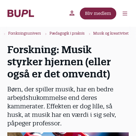
G
å
Bliv medlem
t
BUPL.dk
A-kassen
Lokal fagforening
i
B
l
Forskningsunivers
Pædagogik i praksis
Musik og kreativitet
r
h
Forskning: Musik
ø
o
v
d
styrker hjernen (eller
e
k
d
også er det omvendt)
r
i
u
n
Børn, der spiller musik, har en bedre
m
d
arbejdshukommelse end deres
m
h
kammerater. Effekten er dog lille, så
o
e
l
husk, at musik har en værdi i sig selv,
d
påpeger professor.