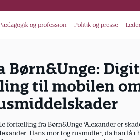
Pædagogik og profession
Politik og presse
Lede
a Børn&Unge: Digit
ling til mobilen o
usmiddelskader
ale fortælling fra Børn&Unge 'Alexander er skad
lexander. Hans mor tog rusmidler, da han lå i