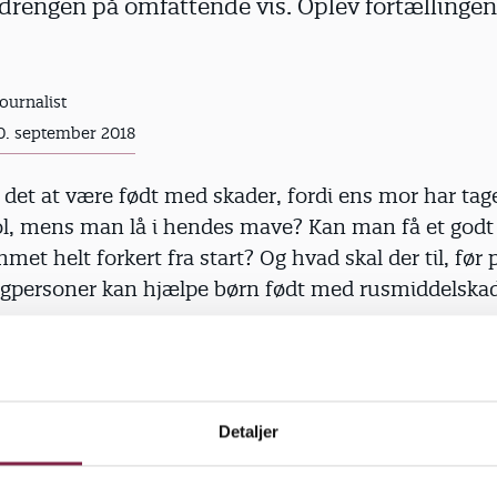
 drengen på omfattende vis. Oplev fortællinge
journalist
0. september 2018
det at være født med skader, fordi ens mor har tage
ol, mens man lå i hendes mave? Kan man få et godt 
et helt forkert fra start? Og hvad skal der til, fø
agpersoner kan hjælpe børn født med rusmiddelskad
disse og flere spørgsmål i Børn&Unges nye digitale f
er skadet'
(åbner i slides.com)
Detaljer
 pile, eller swipe op og ned med fingeren, så folder