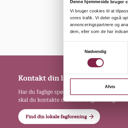
fortællinge
Denne hjemmeside bruger c
Vi bruger cookies til at tilpas
vores trafik. Vi deler også 
annonceringspartnere og anal
Udgivet den 20. sept
dem, eller som de har indsaml
S
Nødvendig
a
m
t
y
Kontakt din lokale fagforening
k
k
Afvis
Har du faglige spørgsmål om løn, arbejdsvil
e
skal du kontakte din lokale fagforening.
v
a
l
Find din lokale fagforening
g