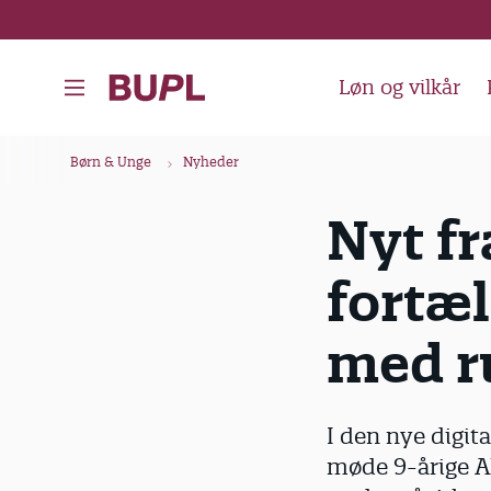
G
å
t
Løn og vilkår
i
l
B
Børn & Unge
Nyheder
h
r
o
ø
Nyt fr
v
d
e
fortæl
k
d
i
r
med r
n
u
d
m
h
m
I den nye digit
o
e
møde 9-årige A
l