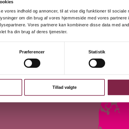
n sig ud.
ookies
se vores indhold og annoncer, til at vise dig funktioner til sociale
oplysninger om din brug af vores hjemmeside med vores partnere i
ysepartnere. Vores partnere kan kombinere disse data med andr
ember 2018
et fra din brug af deres tjenester.
Ope
Præferencer
Statistik
Tillad valgte
kår og overenskomster,