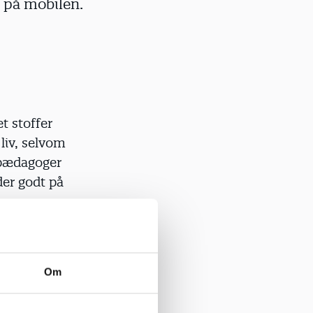
n på mobilen.
t stoffer
liv, selvom
r pædagoger
er godt på
ortælling:
Om