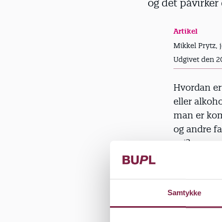
og det påvirker
d
Artikel
Mikkel Prytz, 
Udgivet den 2
Hvordan er 
eller alkoh
man er komm
og andre f
vej?
Få svar på 
'Alexander 
Samtykke
Brug de blå