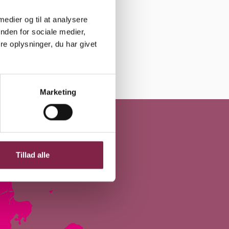
 medier og til at analysere
nden for sociale medier,
e oplysninger, du har givet
ns in a new window
Opens in a new window
Opens in a new window
Udskriv
Del
Marketing
Tillad alle