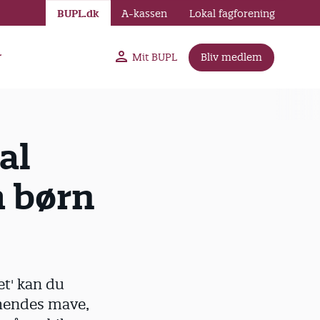
BUPL.dk
A-kassen
Lokal fagforening
r
Mit BUPL
Bliv medlem
al
m børn
et' kan du
 hendes mave,