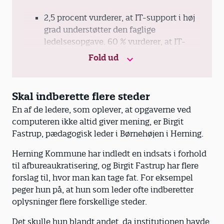
2,5 procent vurderer, at IT-support i høj
grad understøtter den faglige
ledelsesopgave. 60 % vurderer, at IT-
support i høj grad forstyrrer den faglige
Fold ud
ledelsesopgave.
21 % af de pædagogfaglige ledere løser
Skal indberette flere steder
dagligt driftsopgaver i forhold til IT. 45 %
En af de ledere, som oplever, at opgaverne ved
gør det en eller flere gange om ugen.
computeren ikke altid giver mening, er Birgit
Fastrup, pædagogisk leder i Børnehøjen i Herning.
6 % vurderer, at IT-driftsopgaver i høj
grad eller i nogen grad understøtter den
Herning Kommune har indledt en indsats i forhold
faglige ledelsesopgave. 46 % vurderer, at
til afbureaukratisering, og Birgit Fastrup har flere
IT-driftsopgaver i høj grad forstyrrer den
forslag til, hvor man kan tage fat. For eksempel
faglige ledelsesopgave.
peger hun på, at hun som leder ofte indberetter
oplysninger flere forskellige steder.
Kilde: ’Rammer for pædagogfaglig ledelse –
Det skulle hun blandt andet, da institutionen havde
en undersøgelse blandt pædagogiske ledere i