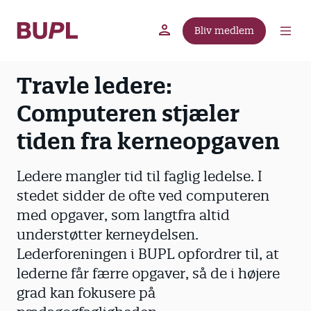
G
å
Bliv medlem
t
BUPL.dk
A-kassen
Lokal fagforening
i
l
Travle ledere:
h
Computeren stjæler
o
v
tiden fra kerneopgaven
e
d
Ledere mangler tid til faglig ledelse. I
i
n
stedet sidder de ofte ved computeren
d
med opgaver, som langtfra altid
h
understøtter kerneydelsen.
o
Lederforeningen i BUPL opfordrer til, at
l
lederne får færre opgaver, så de i højere
d
grad kan fokusere på