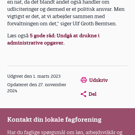
en nat, da det blandt andet også handler om
udliciteringer og dermed er et politisk ansvar. Men
vigtigst er det, at vi arbejder sammen med
forvaltningen om det,” siger Ulf Groth Berntsen.
Læs også
5 gode råd: Undgå at drukne i
administrative opgaver.
Opens in a new window
Opens in a new win
Opens in a
Udgivet den 1. marts 2023
Udskriv
Opdateret den 27. november
2024
Del
Kontakt din lokale fagforening
Har du faglige spørgsmål om løn, arbejdsvilkår og