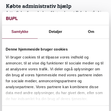
Købte administrativ hjælp
Jette Schæfer er leder af børnehuset Egholmgård i
Odder. Hun oplever ikke opgaverne bag
computeren som et nævneværdigt problem.
Samtykke
Detaljer
Om
Men hun har også fået skruet ned for opgaverne ved
at betale for en sekretær, som kommer efter behov
og blandt andet betaler regninger.
Denne hjemmeside bruger cookies
”Det gør det noget lettere. Jeg har tidligere klaret
Vi bruger cookies til at tilpasse vores indhold og
opgaven selv, men det tog for lang tid, og der var for
annoncer, til at vise dig funktioner til sociale medier og til
mange fejl. Det holdt ikke, så jeg har prioriteret mig
at analysere vores trafik. Vi deler også oplysninger om
ud af det,” siger hun.
din brug af vores hjemmeside med vores partnere inden
for sociale medier, annonceringspartnere og
analysepartnere. Vores partnere kan kombinere disse
data med andre oplysninger, du har givet dem, eller som
de har indsamlet fra din brug af deres tjenester.
(...) skal vi som ledere servicere
systemer på grund af deres