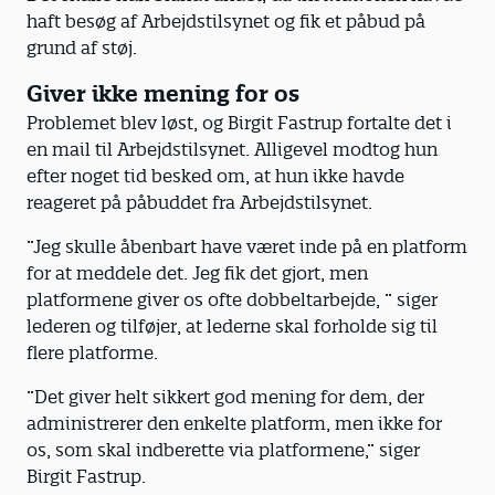
haft besøg af Arbejdstilsynet og fik et påbud på
kommunale dagtilbud i Aarhus Kommune’,
grund af støj.
gennemført af VIVE. Tal i boksene er
afrundede.
Giver ikke mening for os
Problemet blev løst, og Birgit Fastrup fortalte det i
en mail til Arbejdstilsynet. Alligevel modtog hun
efter noget tid besked om, at hun ikke havde
reageret på påbuddet fra Arbejdstilsynet.
”Jeg skulle åbenbart have været inde på en platform
for at meddele det. Jeg fik det gjort, men
platformene giver os ofte dobbeltarbejde, ” siger
lederen og tilføjer, at lederne skal forholde sig til
flere platforme.
”Det giver helt sikkert god mening for dem, der
administrerer den enkelte platform, men ikke for
os, som skal indberette via platformene,” siger
Birgit Fastrup.