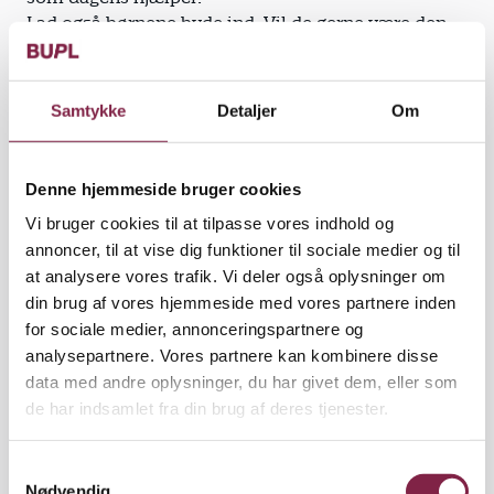
Lad også børnene byde ind: Vil de gerne være den,
der starter en leg på legepladsen?
Medbestemmelsen giver børnene ejerskab til
opgaverne, og de tager naturligt ansvar for at løse
Samtykke
Detaljer
Om
dem.
Justér efter alders- og
Denne hjemmeside bruger cookies
2
udviklingstrin
Vi bruger cookies til at tilpasse vores indhold og
Tilpas opgaverne til børnenes alder, og hvor de er i
annoncer, til at vise dig funktioner til sociale medier og til
deres udvikling.
at analysere vores trafik. Vi deler også oplysninger om
Nogle gange kan opgaven være sværere, så barnet
din brug af vores hjemmeside med vores partnere inden
lærer nyt ved at bakse og bøvle med tingene.
for sociale medier, annonceringspartnere og
Andre gange skal man have en opgave, som man
analysepartnere. Vores partnere kan kombinere disse
allerede mestrer, så man får en succesoplevelse.
data med andre oplysninger, du har givet dem, eller som
Prøv også at sætte to hjælpere sammen, hvor det
de har indsamlet fra din brug af deres tjenester.
ene barn får en rolle som mentor for det andet barn.
S
Hav en fast struktur
3
Nødvendig