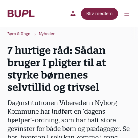
G
å
Bliv medlem
t
BUPL.dk
A-kassen
Lokal fagforening
i
B
l
Børn & Unge
Nyheder
r
h
7 hurtige råd: Sådan
ø
o
v
d
bruger I pligter til at
e
k
d
styrke børnenes
r
i
u
selvtillid og trivsel
n
m
d
m
h
Daginstitutionen Vibereden i Nyborg
o
e
Kommune har indført en ’dagens
l
hjælper’-ordning, som har haft store
d
gevinster for både børn og pædagoger. Se
her, hvordan I selv kan komme i gang.