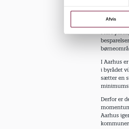
kommuner, 
y
k
Inden læng
k
Afvis
Christiansbo
e
Flere pæda
v
a
besparelser
l
børneområ
g
I Aarhus er
i byrådet 
sætter en st
minimumsno
Derfor er d
momentum, d
Aarhus ige
kommuner, 