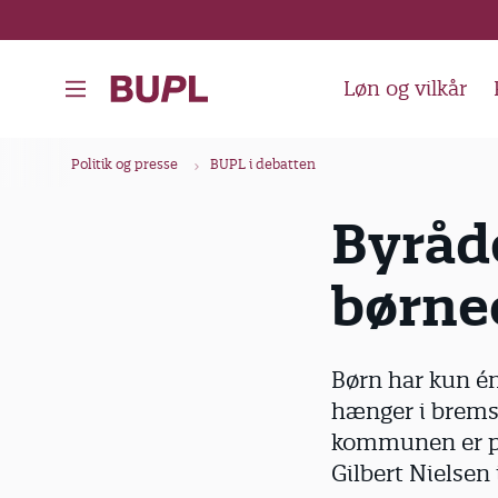
G
å
t
Løn og vilkår
i
l
B
Politik og presse
BUPL i debatten
h
r
o
ø
Byråd
v
d
e
børne
k
d
i
r
n
u
Børn har kun én
d
m
hænger i brems
h
m
kommunen er på 
o
e
Gilbert Nielsen 
l