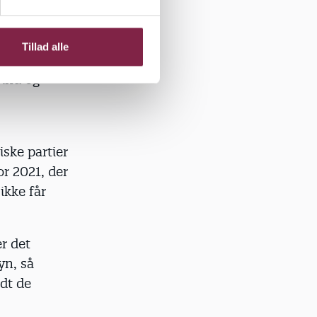
å
Tillad alle
det rigtige:
ind og
iske partier
r 2021, der
 ikke får
er det
yn, så
dt de