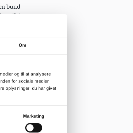
 en bund
ser. Det er
Om
r, hvordan
g tid til
trives og
 medier og til at analysere
e
nden for sociale medier,
e oplysninger, du har givet
er det
Marketing
syn, så
dt de