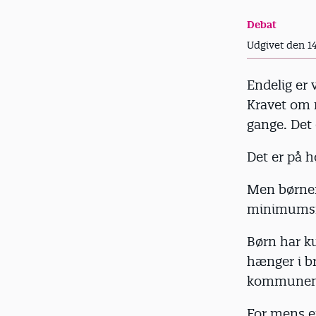
d
Debat
Udgivet den 1
Endelig er 
Kravet om 
gange. Det e
Det er på hø
Men børnene
minimumsno
Børn har ku
hænger i b
kommunen er
For mens e