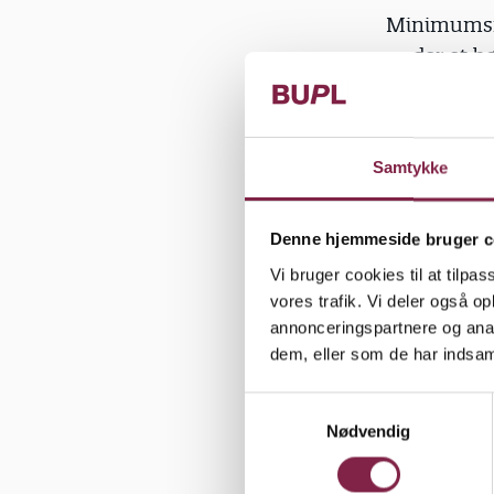
Minimumsno
under et bø
en nødvend
Og en inves
Samtykke
Og vi ved, 
vi forbedre
Denne hjemmeside bruger c
fordybelse 
Vi bruger cookies til at tilpas
udvikler si
vores trafik. Vi deler også 
kompetence
annonceringspartnere og anal
dem, eller som de har indsaml
Det er der 
S
Derfor er d
Nødvendig
a
momentum, d
m
Aarhus ige
t