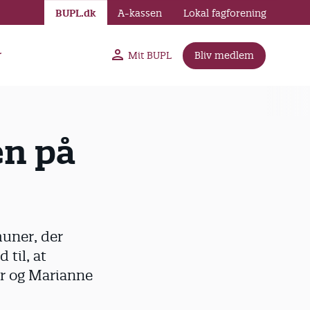
BUPL.dk
A-kassen
Lokal fagforening
r
Mit BUPL
Bliv medlem
en på
muner, der
til, at
er og Marianne