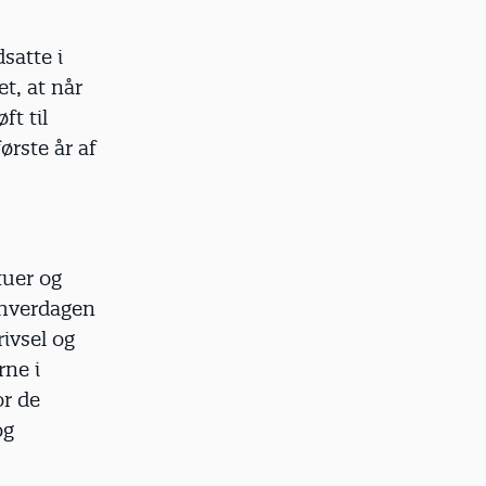
satte i
t, at når
ft til
ørste år af
tuer og
 hverdagen
rivsel og
rne i
or de
og