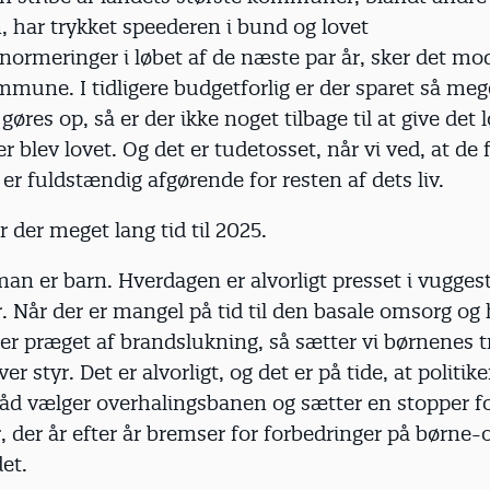
 har trykket speederen i bund og lovet
rmeringer i løbet af de næste par år, sker det mod
une. I tidligere budgetforlig er der sparet så mege
øres op, så er der ikke noget tilbage til at give det lø
r blev lovet. Og det er tudetosset, når vi ved, at de f
v er fuldstændig afgørende for resten af dets liv.
r der meget lang tid til 2025.
man er barn. Hverdagen er alvorligt presset i vugges
. Når der er mangel på tid til den basale omsorg og
 er præget af brandslukning, så sætter vi børnenes t
er styr. Det er alvorligt, og det er på tide, at politike
åd vælger overhalingsbanen og sætter en stopper f
, der år efter år bremser for forbedringer på børne-
et.