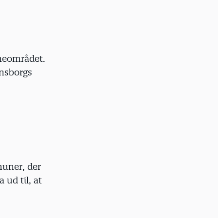
ørneområdet.
ansborgs
muner, der
ud til, at