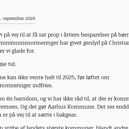
4. september 2020
vi på vej til at få sat prop i årtiers besparelser på b
minimumsnormeringer har givet genlyd på Christi
r vi glade for.
je tid.
 kan ikke vente helt til 2025, før løftet om
rmeringer indfries.
n én barndom, og vi har ikke råd til, at der er kom
remsen. Og det gør Aarhus Kommune. Det ser endda 
 på vej til at sætte i bakgear.
n stribe af landets største kommuner, blandt andre