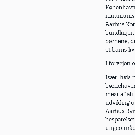
København,
minimumsno
Aarhus Komm
bundlinjen g
børnene, de
et barns li
I forvejen e
Især, hvis 
børnehaver
mest af alt
udvikling ov
Aarhus Byr
besparelser
ungeområd