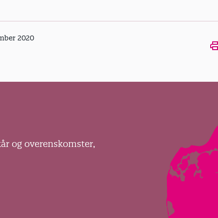
ember 2020
Ope
kår og overenskomster,