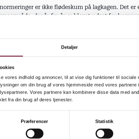
rmeringer er ikke flødeskum på lagkagen. Det er
rneområde, der år for år er blevet udsat for besparel
ig genopretning.
tering i vores fremtid.
Detaljer
hvad der skal til. Coronakrisen blev et laboratorie fo
r kvaliteten på børneområdet. Mindre børnegrupper o
ookies
har afgørende betydning for børnenes udvikling. De 
se vores indhold og annoncer, til at vise dig funktioner til sociale
g bedre. Sproget udvikler sig og blomstrer. De social
oplysninger om din brug af vores hjemmeside med vores partnere i
r styrkes.
ysepartnere. Vores partnere kan kombinere disse data med andr
et fra din brug af deres tjenester.
behov for. Både nu og i fremtiden.
et ekstra ærgerligt, hvis ikke partierne i byrådet grib
Præferencer
Statistik
er er, og sender tidligere års besparelser til efter
n kan komme i overhalingsbanen og være med blan