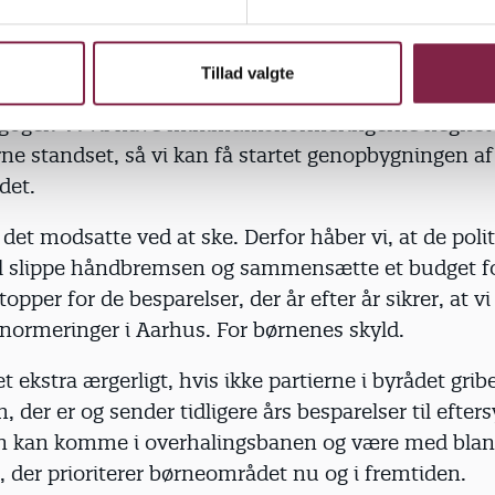
der prioriterer børneområdet nu og i fremtiden.
e skal der forhandles om minimumsnormeringer p
Tillad valgte
rg. Vi vil holde politikerne op på, at pengene går til 
goger. Vi vil have minimumsnormeringerne hegnet 
ne standset, så vi kan få startet genopbygningen af
det.
 det modsatte ved at ske. Derfor håber vi, at de polit
vil slippe håndbremsen og sammensætte et budget fo
opper for de besparelser, der år efter år sikrer, at vi
rmeringer i Aarhus. For børnenes skyld.
et ekstra ærgerligt, hvis ikke partierne i byrådet grib
er er og sender tidligere års besparelser til efters
n kan komme i overhalingsbanen og være med blan
der prioriterer børneområdet nu og i fremtiden.