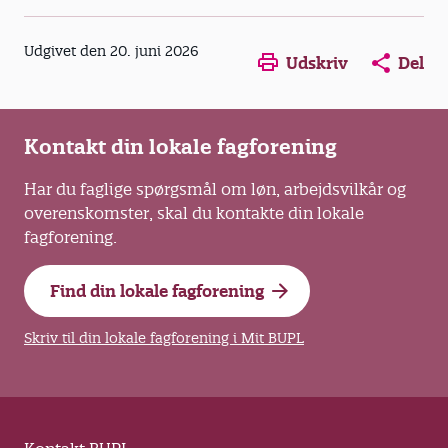
Har en stor kærlighed til fantasiverdener,
Opens in a new window
Opens in a new win
Opens in a
Udgivet den 20. juni 2026
rollespil og heavy metal.
Udskriv
Del
Kontakt din lokale fagforening
Har du faglige spørgsmål om løn, arbejdsvilkår og
overenskomster, skal du kontakte din lokale
fagforening.
Find din lokale fagforening
Skriv til din lokale fagforening i Mit BUPL