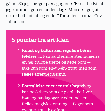
gå ud. Så jeg spørger pædagogerne: ’Er det bedst, at
jeg kommer igen en anden dag?’ Men de siger, at
det er helt fint, at jeg er der,” fortæller Thomas Gitz-
Johansen.
5 pointer fra artiklen
Kunst og kultur kan regulere børns
følelser,
fx kan sang ændre stemningen i
en hel gruppe trætte og kede børn —
ikke kun som én-til-én-trøst, men som
fælles affektregulering.
Fortryllelse er et centralt begreb
og
kan beskrives som de øjeblikke, hvor
børn og pædagoger træder ind i en
fælles magisk stemning — fx gennem
eventyr, musik og fantasi.