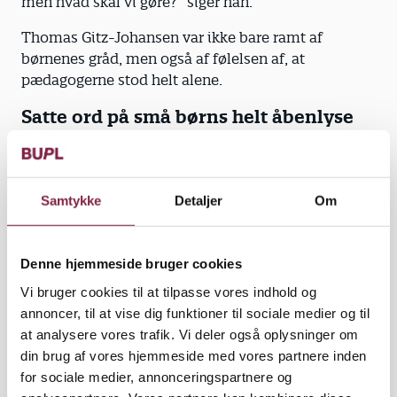
men hvad skal vi gøre?” siger han.
Thomas Gitz-Johansen var ikke bare ramt af
børnenes gråd, men også af følelsen af, at
pædagogerne stod helt alene.
Satte ord på små børns helt åbenlyse
behov
”I en situation, hvor man bare virkelig ville ønske, at
nogen havde givet den institution noget hjælp, for
Samtykke
Detaljer
Om
pædagogerne blev overladt til sig selv, og de gjorde,
hvad de kunne.”
I bogen ’Vuggestueliv’ fra 2019 satte Thomas Gitz-
Denne hjemmeside bruger cookies
Johansen ord på pædagogernes krævende
Vi bruger cookies til at tilpasse vores indhold og
omsorgsarbejde og de små børns helt åbenlyse
annoncer, til at vise dig funktioner til sociale medier og til
behov for tryghed, tilknytning, trøst og nærvær. Det
at analysere vores trafik. Vi deler også oplysninger om
gav brændstof til en debat, der siden har flyttet sig.
din brug af vores hjemmeside med vores partnere inden
for sociale medier, annonceringspartnere og
I dag fylder normeringer, omsorg, mistrivsel og små