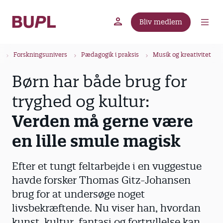
G
å
Bliv medlem
t
BUPL.dk
A-kassen
Lokal fagforening
i
B
l
Forskningsunivers
Pædagogik i praksis
Musik og kreativitet
r
h
Børn har både brug for
ø
o
v
d
tryghed og kultur:
e
k
d
Verden må gerne være
r
i
u
en lille smule magisk
n
m
d
m
h
Efter et tungt feltarbejde i en vuggestue
o
e
havde forsker Thomas Gitz-Johansen
l
brug for at undersøge noget
d
livsbekræftende. Nu viser han, hvordan
kunst, kultur, fantasi og fortryllelse kan