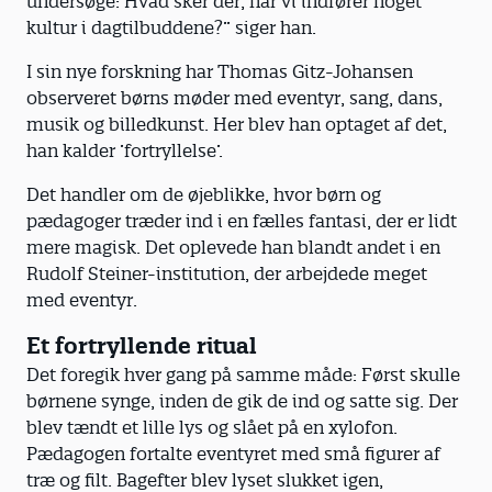
undersøge: Hvad sker der, når vi indfører noget
kultur i dagtilbuddene?” siger han.
I sin nye forskning har Thomas Gitz-Johansen
observeret børns møder med eventyr, sang, dans,
musik og billedkunst. Her blev han optaget af det,
han kalder ’fortryllelse’.
Det handler om de øjeblikke, hvor børn og
pædagoger træder ind i en fælles fantasi, der er lidt
mere magisk. Det oplevede han blandt andet i en
Rudolf Steiner-institution, der arbejdede meget
med eventyr.
Et fortryllende ritual
Det foregik hver gang på samme måde: Først skulle
børnene synge, inden de gik de ind og satte sig. Der
blev tændt et lille lys og slået på en xylofon.
Pædagogen fortalte eventyret med små figurer af
træ og filt. Bagefter blev lyset slukket igen,