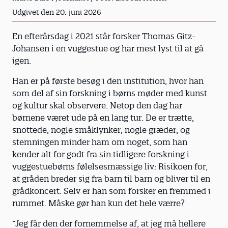
Udgivet den 20. juni 2026
En efterårsdag i 2021 står forsker Thomas Gitz-
Johansen i en vuggestue og har mest lyst til at gå
igen.
Han er på første besøg i den institution, hvor han
som del af sin forskning i børns møder med kunst
og kultur skal observere. Netop den dag har
børnene været ude på en lang tur. De er trætte,
snottede, nogle småklynker, nogle græder, og
stemningen minder ham om noget, som han
kender alt for godt fra sin tidligere forskning i
vuggestuebørns følelsesmæssige liv: Risikoen for,
at gråden breder sig fra barn til barn og bliver til en
grådkoncert. Selv er han som forsker en fremmed i
rummet. Måske gør han kun det hele værre?
”Jeg får den der fornemmelse af, at jeg må hellere