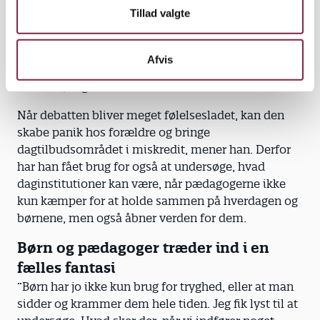
børns behov langt mere i samtalen om
Tillad valgte
daginstitutioner, oplever han.
”Jeg satte jo selv ord på nogle rimelig rå følelser af
Afvis
frustration, men i dag har jeg har det lidt dobbelt
med det,” siger forskeren.
Når debatten bliver meget følelsesladet, kan den
skabe panik hos forældre og bringe
dagtilbudsområdet i miskredit, mener han. Derfor
har han fået brug for også at undersøge, hvad
daginstitutioner kan være, når pædagogerne ikke
kun kæmper for at holde sammen på hverdagen og
børnene, men også åbner verden for dem.
Børn og pædagoger træder ind i en
fælles fantasi
”Børn har jo ikke kun brug for tryghed, eller at man
sidder og krammer dem hele tiden. Jeg fik lyst til at