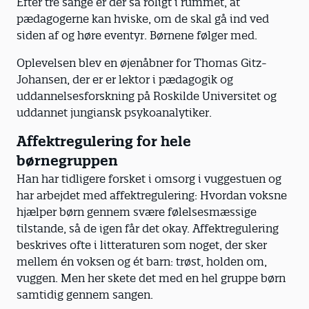
Efter tre sange er der så roligt i rummet, at
pædagogerne kan hviske, om de skal gå ind ved
siden af og høre eventyr. Børnene følger med.
Oplevelsen blev en øjenåbner for Thomas Gitz-
Johansen, der er er lektor i pædagogik og
uddannelsesforskning på Roskilde Universitet og
uddannet jungiansk psykoanalytiker.
Affektregulering for hele
børnegruppen
Han har tidligere forsket i omsorg i vuggestuen og
har arbejdet med affektregulering: Hvordan voksne
hjælper børn gennem svære følelsesmæssige
tilstande, så de igen får det okay. Affektregulering
beskrives ofte i litteraturen som noget, der sker
mellem én voksen og ét barn: trøst, holden om,
vuggen. Men her skete det med en hel gruppe børn
samtidig gennem sangen.