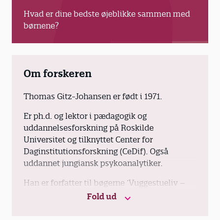
Hvad er dine bedste øjeblikke sammen med
børnene?
Om forskeren
Thomas Gitz-Johansen er født i 1971.
Er ph.d. og lektor i pædagogik og
uddannelsesforskning på Roskilde
Universitet og tilknyttet Center for
Daginstitutionsforskning (CeDif). Også
uddannet jungiansk psykoanalytiker.
Han er forfatter til bøgerne ’Vuggestueliv –
omsorg, følelser og relationer’ (2019) og
Fold ud
’Børns kulturoplevelser – Et
udviklingspsykologisk perspektiv’ (2025)