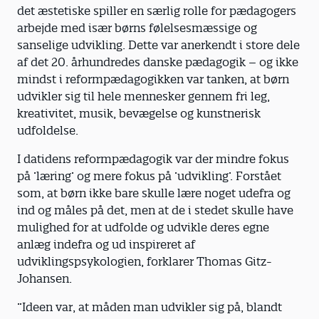
det æstetiske spiller en særlig rolle for pædagogers
arbejde med især børns følelsesmæssige og
sanselige udvikling. Dette var anerkendt i store dele
af det 20. århundredes danske pædagogik – og ikke
mindst i reformpædagogikken var tanken, at børn
udvikler sig til hele mennesker gennem fri leg,
kreativitet, musik, bevægelse og kunstnerisk
udfoldelse.
I datidens reformpædagogik var der mindre fokus
på ’læring’ og mere fokus på ’udvikling’. Forstået
som, at børn ikke bare skulle lære noget udefra og
ind og måles på det, men at de i stedet skulle have
mulighed for at udfolde og udvikle deres egne
anlæg indefra og ud inspireret af
udviklingspsykologien, forklarer Thomas Gitz-
Johansen.
”Ideen var, at måden man udvikler sig på, blandt