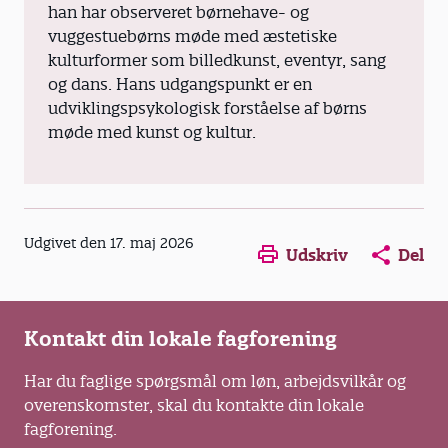
han har observeret børnehave- og
vuggestuebørns møde med æstetiske
kulturformer som billedkunst, eventyr, sang
og dans. Hans udgangspunkt er en
udviklingspsykologisk forståelse af børns
møde med kunst og kultur.
Opens in a new window
Opens in a new win
Opens in a
Udgivet den 17. maj 2026
Udskriv
Del
Kontakt din lokale fagforening
Har du faglige spørgsmål om løn, arbejdsvilkår og
overenskomster, skal du kontakte din lokale
fagforening.