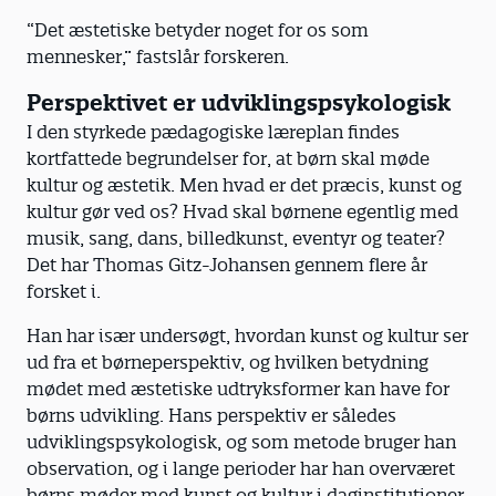
“Det æstetiske betyder noget for os som
mennesker,” fastslår forskeren.
Perspektivet er udviklingspsykologisk
I den styrkede pædagogiske læreplan findes
kortfattede begrundelser for, at børn skal møde
kultur og æstetik. Men hvad er det præcis, kunst og
kultur gør ved os? Hvad skal børnene egentlig med
musik, sang, dans, billedkunst, eventyr og teater?
Det har Thomas Gitz-Johansen gennem flere år
forsket i.
Han har især undersøgt, hvordan kunst og kultur ser
ud fra et børneperspektiv, og hvilken betydning
mødet med æstetiske udtryksformer kan have for
børns udvikling. Hans perspektiv er således
udviklingspsykologisk, og som metode bruger han
observation, og i lange perioder har han overværet
børns møder med kunst og kultur i daginstitutioner.