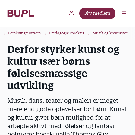
G
å
Bliv medlem
t
BUPL.dk
A-kassen
Lokal fagforening
i
B
l
Forskningsunivers
Pædagogik i praksis
Musik og kreativitet
r
h
Derfor styrker kunst og
ø
o
v
d
kultur især børns
e
k
d
følelsesmæssige
r
i
u
udvikling
n
m
d
m
h
Musik, dans, teater og maleri er meget
o
e
mere end gode oplevelser for børn. Kunst
l
og kultur giver børn mulighed for at
d
arbejde aktivt med følelser og fantasi,
pointerer bogaktuelle Thomas Gitz-