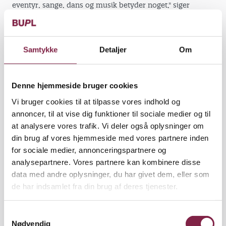
eventyr, sange, dans og musik betyder noget," siger
Thomas Gitz-Johansen.
”Pædagogernes begejstring smitter af på børnene,”
siger han.
Samtykke
Detaljer
Om
”Det handler ikke om, at man nødvendigvis selv
skal være meget god til at synge eller til at lave
Denne hjemmeside bruger cookies
billedkunst. Men det er vigtigt, at man har en eller
Vi bruger cookies til at tilpasse vores indhold og
anden form for vanthed med det og kan hvile i det,
annoncer, til at vise dig funktioner til sociale medier og til
for eksempel fordi man har mødt det på sin
at analysere vores trafik. Vi deler også oplysninger om
uddannelse.”
din brug af vores hjemmeside med vores partnere inden
Det afgørende er, at der i mødet med kunst og
for sociale medier, annonceringspartnere og
kultur opstår et særligt rum, hvor fantasi, sanser og
analysepartnere. Vores partnere kan kombinere disse
følelser kan komme i spil.
data med andre oplysninger, du har givet dem, eller som
de har indsamlet fra din brug af deres tjenester.
Kunst og kultur giver plads til følelser
Særligt for de små børn handler det om
S
følelsesmæssige og sanselige oplevelser, siger
Nødvendig
a