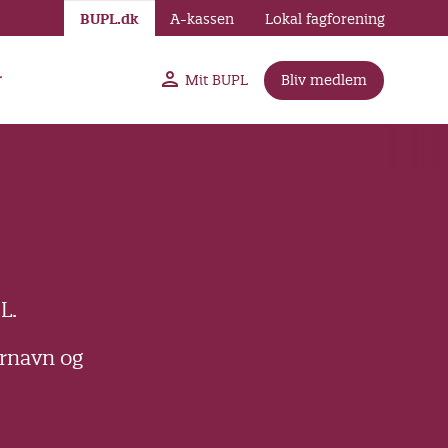
BUPL.dk
A-kassen
Lokal fagforening
r
Mit BUPL
Bliv medlem
L.
ernavn og