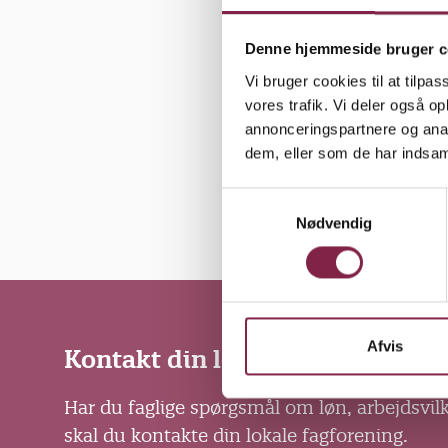
Denne hjemmeside bruger c
Vi bruger cookies til at tilpas
vores trafik. Vi deler også 
annonceringspartnere og anal
dem, eller som de har indsaml
S
Nødvendig
a
m
t
y
k
k
Afvis
Kontakt din lokale fagforening
e
v
Har du faglige spørgsmål om løn, arbejdsvil
a
skal du kontakte din lokale fagforening.
l