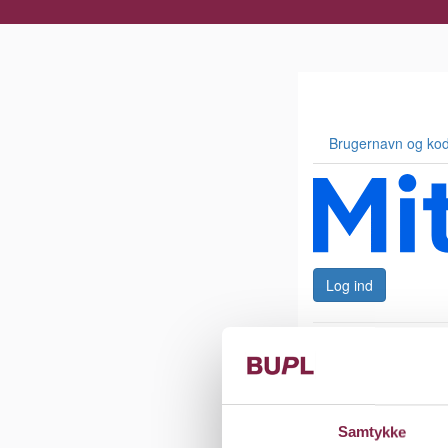
d
Samtykke