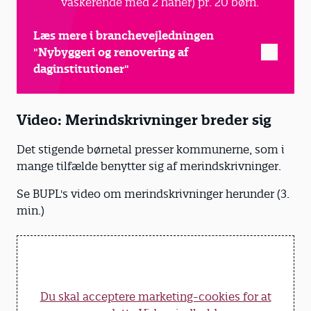
vaskerende med 2 haner) pr. 20 børn.
Læs mere i branchevejledningen
"Nybyggeri og renovering af
daginstitutioner"
Video: Merindskrivninger breder sig
Det stigende børnetal presser kommunerne, som i
mange tilfælde benytter sig af merindskrivninger.
Se BUPL's video om merindskrivninger herunder (3.
min.)
Du skal acceptere marketing-cookies for at