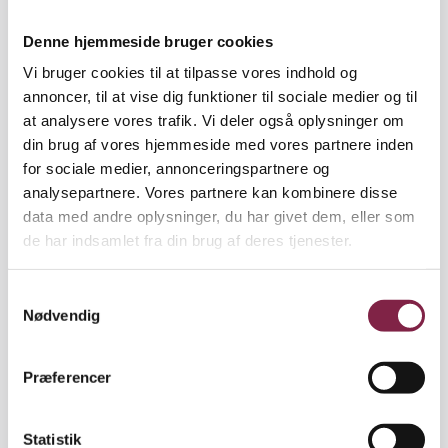
overholdt, hvis vi indskriver flere børn?
Fold ud
Denne hjemmeside bruger cookies
Vil kommunen byggesagsbehandle på
Vi bruger cookies til at tilpasse vores indhold og
ny, hvis der indskrives flere børn, end
annoncer, til at vise dig funktioner til sociale medier og til
institutionen er godkendt til?
at analysere vores trafik. Vi deler også oplysninger om
Hvis I allerede har
din brug af vores hjemmeside med vores partnere inden
Kan du ikke få tilfredsstillende svar på dine
merindskrivninger
for sociale medier, annonceringspartnere og
spørgsmål, så kontakt din lokale fagforening.
analysepartnere. Vores partnere kan kombinere disse
Stil følgende spørgsmål til din leder/på et
data med andre oplysninger, du har givet dem, eller som
I forløbet skal du huske:
MED-udvalgsmøde/til kommunen eller få
de har indsamlet fra din brug af deres tjenester.
din TR eller FTR til at gøre det:
at spørgsmål om merindskrivning
skal
behandles i MED-systemet, da det
S
Hvor mange børn er institutionen
vedrører forhold af betydning for
Nødvendig
a
godkendt til?
arbejds-, personale-, samarbejds- og
m
arbejdsmiljøforhold.
t
Er den godkendelse stadig overholdt
Præferencer
Fold ud
y
med det antal børn, vi har nu?
at sikre dig, at dine spørgsmål og
k
bemærkninger samt svarene på disse
k
Statistik
Hvis det viser sig, at godkendelsen
ikke
er