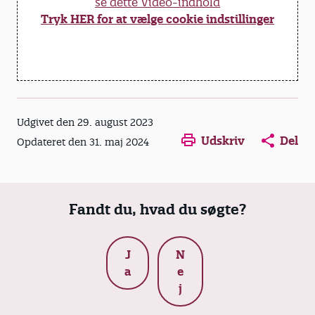
se dette Video-indhold
Tryk HER for at vælge cookie indstillinger
Udgivet den 29. august 2023
Udskriv
Del
Opdateret den 31. maj 2024
Fandt du, hvad du søgte?
J
N
a
e
j