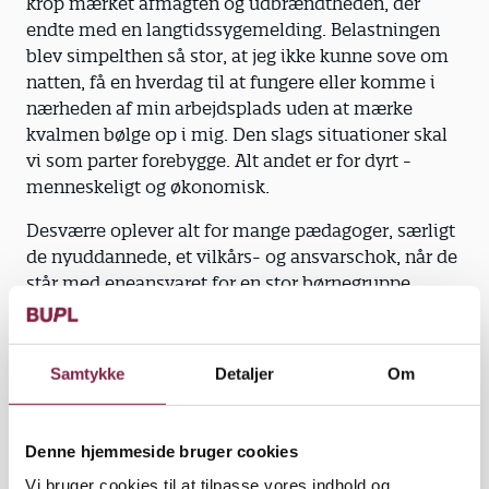
krop mærket afmagten og udbrændtheden, der
endte med en langtidssygemelding. Belastningen
blev simpelthen så stor, at jeg ikke kunne sove om
natten, få en hverdag til at fungere eller komme i
nærheden af min arbejdsplads uden at mærke
kvalmen bølge op i mig. Den slags situationer skal
vi som parter forebygge. Alt andet er for dyrt -
menneskeligt og økonomisk.
Desværre oplever alt for mange pædagoger, særligt
de nyuddannede, et vilkårs- og ansvarschok, når de
står med eneansvaret for en stor børnegruppe.
Drømmen om at bruge sin faglighed til at skabe
rammerne for det gode børneliv ender ofte som
enkeltstående brudstykker i en travl og kompleks
Samtykke
Detaljer
Om
dagligdag. Der er for langt mellem pædagogerne og
for lidt tid til faglig sparring, kollegial supervision
og evaluering af praksis. Ja, selv til at holde pauser,
Denne hjemmeside bruger cookies
der er nødvendige for at holde nervesystemet i
Vi bruger cookies til at tilpasse vores indhold og