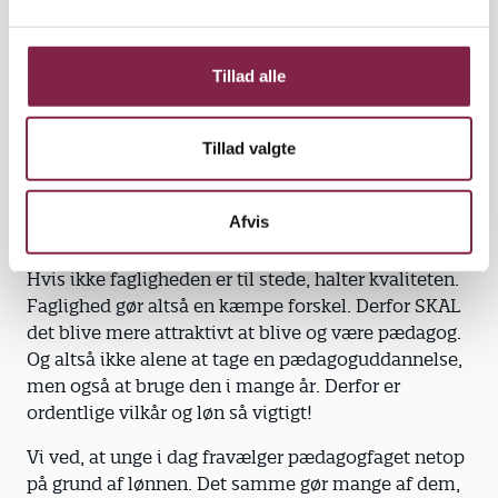
l
det, at ledere og pædagoger har ansvaret for en
g
hverdag for børnene, der i praksis varetages af unge
og ufaglærte, der ikke har kompetencerne. Det er en
Tillad alle
politisk falliterklæring, men det er også et wake-up
call. De er nu, der skal sættes ind, så professionen
Tillad valgte
får de vilkår og den anerkendelse, at flere vælger
den til.
Afvis
Konsekvenserne, hvis der ikke gøres noget, kender
vi fra den seneste kvalitetsrapport for dagtilbud.
Hvis ikke fagligheden er til stede, halter kvaliteten.
Faglighed gør altså en kæmpe forskel. Derfor SKAL
det blive mere attraktivt at blive og være pædagog.
Og altså ikke alene at tage en pædagoguddannelse,
men også at bruge den i mange år. Derfor er
ordentlige vilkår og løn så vigtigt!
Vi ved, at unge i dag fravælger pædagogfaget netop
på grund af lønnen. Det samme gør mange af dem,