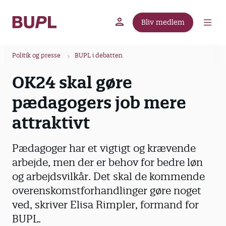
G
å
Bliv medlem
t
BUPL.dk
A-kassen
Lokal fagforening
i
B
l
Politik og presse
BUPL i debatten
r
h
OK24 skal gøre
ø
o
v
d
pædagogers job mere
e
k
d
attraktivt
r
i
u
n
Pædagoger har et vigtigt og krævende
m
d
arbejde, men der er behov for bedre løn
m
h
og arbejdsvilkår. Det skal de kommende
o
e
l
overenskomstforhandlinger gøre noget
d
ved, skriver Elisa Rimpler, formand for
BUPL.