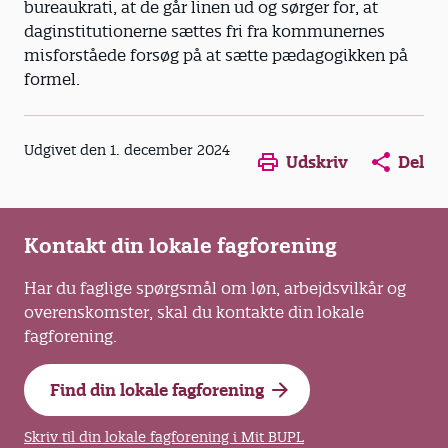
bureaukrati, at de går linen ud og sørger for, at
daginstitutionerne sættes fri fra kommunernes
misforståede forsøg på at sætte pædagogikken på
formel.
Opens in a new window
Opens in a new win
Opens in a
Udgivet den 1. december 2024
Udskriv
Del
Kontakt din lokale fagforening
Har du faglige spørgsmål om løn, arbejdsvilkår og
overenskomster, skal du kontakte din lokale
fagforening.
Find din lokale fagforening
Skriv til din lokale fagforening i Mit BUPL