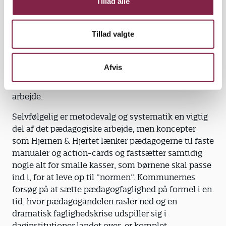
Tillad alle
Men helt ærligt, pædagoger behøver ikke et langt
scoreboard for at vurdere, om et barn forstår de
Tillad valgte
sociale spilleregler og er god til at koncentrere sig.
De har mere brug for frihed til at bruge og udvikle
deres faglige dømmekraft og tid til at være
Afvis
nysgerrige på børnene og sikre de rammer, lege og
aktiviteter, der understøtter det pædagogiske
arbejde.
Selvfølgelig er metodevalg og systematik en vigtig
del af det pædagogiske arbejde, men koncepter
som Hjernen & Hjertet lænker pædagogerne til faste
manualer og action-cards og fastsætter samtidig
nogle alt for smalle kasser, som børnene skal passe
ind i, for at leve op til ”normen”. Kommunernes
forsøg på at sætte pædagogfaglighed på formel i en
tid, hvor pædagogandelen rasler ned og en
dramatisk faglighedskrise udspiller sig i
daginstitutioner landet over, er komplet