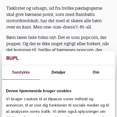
Tjeklister og udsagn, ud fra hvilke pædagogerne
skal give børnene point, som med Rambølls
motorikredskab, har det med at skære alle børn
over en kam. Men one-size-doesn’t-fit-all.
Børn lærer hele tiden nyt. Det er som popcorn, der
popper. Og der er ikke noget rigtigt eller forkert, når
det kommer til, hvilke af børnenes popcorn, der
popper først. Børn udvikler sig forskelligt - og det er
okay. Ofte sker det, når de mindre børn spejler sig i
det, de større børn kan, og pædagogernes rolle er at
Samtykke
Detaljer
Om
åbne den verden for børnene, hvor de får mod på at
afprøve det, de ikke kan endnu. Det er det,
pædagoger er uddannet til at se. Vi ser det hele
Denne hjemmeside bruger cookies
barn, deres præferencer for læring og understøtter
Vi bruger cookies til at tilpasse vores indhold og
der, hvor barnets naturlige interesse er – men også
annoncer, til at vise dig funktioner til sociale medier og til
der, hvor der er brug for en ekstra indsats. Det
at analysere vores trafik. Vi deler også oplysninger om
behøver vi ikke generiske tjeklister til – og børnene