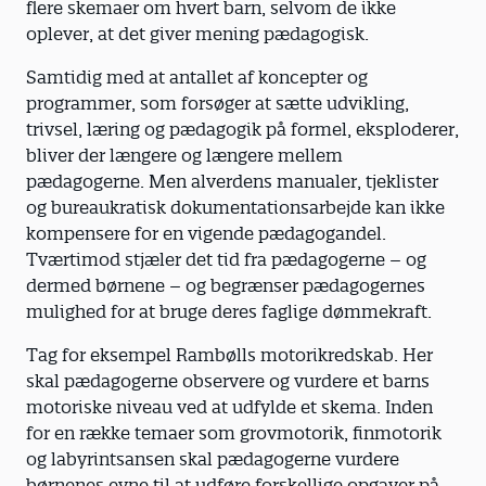
flere skemaer om hvert barn, selvom de ikke
oplever, at det giver mening pædagogisk.
Samtidig med at antallet af koncepter og
programmer, som forsøger at sætte udvikling,
trivsel, læring og pædagogik på formel, eksploderer,
bliver der længere og længere mellem
pædagogerne. Men alverdens manualer, tjeklister
og bureaukratisk dokumentationsarbejde kan ikke
kompensere for en vigende pædagogandel.
Tværtimod stjæler det tid fra pædagogerne – og
dermed børnene – og begrænser pædagogernes
mulighed for at bruge deres faglige dømmekraft.
Tag for eksempel Rambølls motorikredskab. Her
skal pædagogerne observere og vurdere et barns
motoriske niveau ved at udfylde et skema. Inden
for en række temaer som grovmotorik, finmotorik
og labyrintsansen skal pædagogerne vurdere
børnenes evne til at udføre forskellige opgaver på