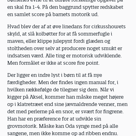
en skal fra 1-4. På den baggrund spytter redskabet
en samlet score på barnets motorik ud.
Hvad blev der af at øve linedans for cirkusshowets
skyld, at slå kolbøtter for at få sommerfugle i
maven, eller klippe julepynt fordi glæden og
stoltheden over selv at producere noget smukt er
indsatsen værd. Alle ting er motorisk udviklende.
Men formålet er ikke at score fire point.
Der ligger en indre lyst i børn til at få nye
færdigheder. Men der findes ingen manual for, i
hvilken rækkefølge de tilegner sig dem. Når vi
kigger på Aksel, kommer han måske meget højere
op i klatretræet end sine jævnaldrende venner, men
det med perlerne på en snor, er svært for fingrene.
Han har en præference for at udvikle sin
grovmotorik. Måske kan Oda synge med på alle
sangene, men ikke komme op ad ribben endnu.