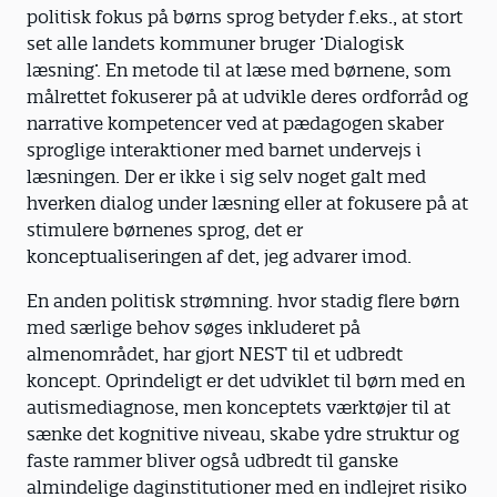
politisk fokus på børns sprog betyder f.eks., at stort
set alle landets kommuner bruger ’Dialogisk
læsning’. En metode til at læse med børnene, som
målrettet fokuserer på at udvikle deres ordforråd og
narrative kompetencer ved at pædagogen skaber
sproglige interaktioner med barnet undervejs i
læsningen. Der er ikke i sig selv noget galt med
hverken dialog under læsning eller at fokusere på at
stimulere børnenes sprog, det er
konceptualiseringen af det, jeg advarer imod.
En anden politisk strømning. hvor stadig flere børn
med særlige behov søges inkluderet på
almenområdet, har gjort NEST til et udbredt
koncept. Oprindeligt er det udviklet til børn med en
autismediagnose, men konceptets værktøjer til at
sænke det kognitive niveau, skabe ydre struktur og
faste rammer bliver også udbredt til ganske
almindelige daginstitutioner med en indlejret risiko