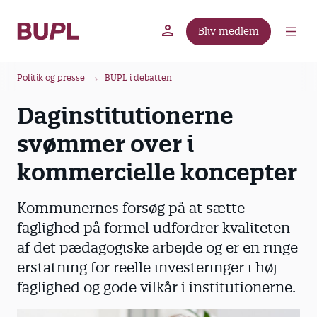
G
å
Bliv medlem
t
BUPL.dk
A-kassen
Lokal fagforening
i
B
l
Politik og presse
BUPL i debatten
r
h
Daginstitutionerne
ø
o
v
d
svømmer over i
e
k
d
kommercielle koncepter
r
i
u
n
Kommunernes forsøg på at sætte
m
d
faglighed på formel udfordrer kvaliteten
m
h
af det pædagogiske arbejde og er en ringe
o
e
l
erstatning for reelle investeringer i høj
d
faglighed og gode vilkår i institutionerne.