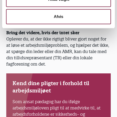
Jeres leder og/eller arbejdsmiljørepræsentanten bør
også informere om arbejdsmiljøarbejdet – fx på
Afvis
personalemøder.
Bring det videre, hvis der intet sker
Oplever du, at der ikke rigtigt bliver gjort noget for
at løse et arbejdsmiljøproblem, og hjælper det ikke,
at spørge din leder eller din AMR, kan du tale med
din tillidsrepræsentant (TR) eller din lokale
fagforening om det.
Kend dine pligter i forhold til
arbejdsmiljøet
Som ansat pædagog har du ifølge
arbejdsmiljøloven pligt til at medvirke til, at
arbejdsforholdene er sikkerheds- og