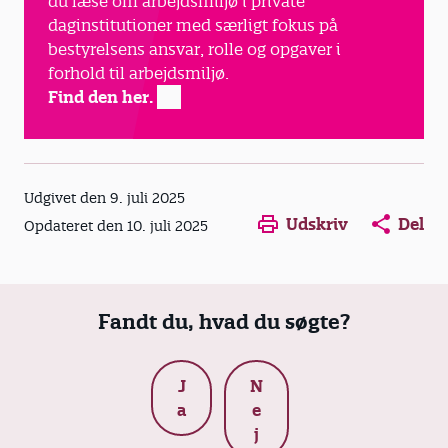
du læse om arbejdsmiljø i private
daginstitutioner med særligt fokus på
bestyrelsens ansvar, rolle og opgaver i
forhold til arbejdsmiljø.
Find den her.
Udgivet den 9. juli 2025
Udskriv
Del
Opdateret den 10. juli 2025
Fandt du, hvad du søgte?
J
N
a
e
j