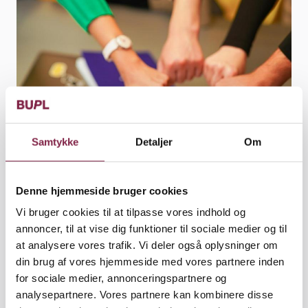
Samtykke
Detaljer
Om
Colourbox
Sådan gør du ved problemer i
Denne hjemmeside bruger cookies
arbejdsmiljøet
Vi bruger cookies til at tilpasse vores indhold og
annoncer, til at vise dig funktioner til sociale medier og til
Oplever du problemer med det fysiske eller
at analysere vores trafik. Vi deler også oplysninger om
psykiske arbejdsmiljø på din arbejdsplads kan du
din brug af vores hjemmeside med vores partnere inden
gøre følgende:
for sociale medier, annonceringspartnere og
analysepartnere. Vores partnere kan kombinere disse
Henvende dig til din AMR:
AMR bør derpå