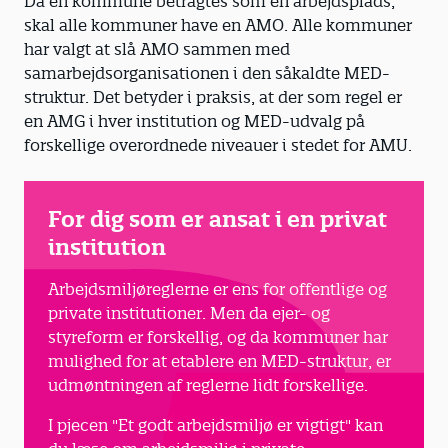
Da en kommune betragtes som én arbejdsplads,
skal alle kommuner have en AMO. Alle kommuner
har valgt at slå AMO sammen med
samarbejdsorganisationen i den såkaldte MED-
struktur. Det betyder i praksis, at der som regel er
en AMG i hver institution og MED-udvalg på
forskellige overordnede niveauer i stedet for AMU.
For dig som er ansat i en privat
institution
Arbejdsmiljøreglerne er ens for offentlige og
private institutioner. Men da ejer- og
styreform er forskellig, og da kommuner har
mulighed for at etablere en MED-struktur, er
udmøntningen af reglerne lidt forskellige.
I pjecen "Et godt arbejdsmiljø er vigtigt" kan