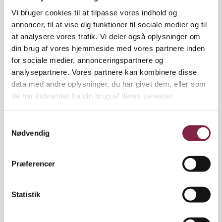
udtørrer huden og ødelægger dens overflade.
Vi bruger cookies til at tilpasse vores indhold og
Risikoen for hudlidelser bliver større, hvis I bruger
annoncer, til at vise dig funktioner til sociale medier og til
kemikalier som fx rengørings- og
at analysere vores trafik. Vi deler også oplysninger om
desinfektionsmidler i forbindelse med det våde
din brug af vores hjemmeside med vores partnere inden
arbejde.
for sociale medier, annonceringspartnere og
analysepartnere. Vores partnere kan kombinere disse
Hudlidelser kan betyde, at du ikke længere kan
data med andre oplysninger, du har givet dem, eller som
varetage dit arbejde og i værste fald, at du er nødt til
de har indsamlet fra din brug af deres tjenester.
at skifte fag eller helt må forlade arbejdsmarkedet.
S
Nødvendig
Tjek etiketten
a
m
Mange af de farlige stoffer og materialer, I
t
Præferencer
bruger på arbejdspladsen, har en
y
faremærkning på etiketten. Du kan bruge
k
faremærkningen til at finde ud af, hvilke farer
k
Statistik
der er forbundet med produkterne.
e
v