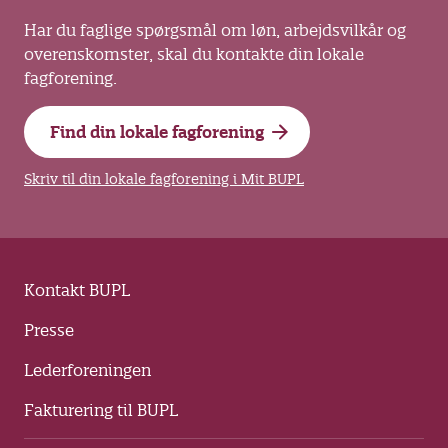
risikoen for hudlidelser ved at begrænse
Har du faglige spørgsmål om løn, arbejdsvilkår og
den tid, du og kollegaerne er udsat for
overenskomster, skal du kontakte din lokale
vådt arbejde. Fx med passende pauser
fagforening.
Personlige værnemidler
skal stilles til
Find din lokale fagforening
rådighed af din arbejdsgiver, hvis de
andre tiltag ikke har fjernet risikoen
Skriv til din lokale fagforening i Mit BUPL
fuldstændigt. Brug fx altid handsker, når
du arbejder med vandige sæbe- og
rengøringsmidler. Her er det vigtigt, at
det er den rigtige type handsker, og at
du bruger dem rigtigt:
Kontakt BUPL
Handskerne skal være hele, rene og
Presse
tørre indeni. Du kan bruge
inderhandsker af bomuld for at undgå at
Lederforeningen
få fugtige hænder i handskerne. Vær
opmærksom på, at desinfektionsmidler
Fakturering til BUPL
og andre kemikalier kan gå igennem