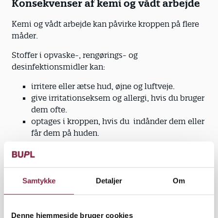
Konsekvenser af kemi og vådt arbejde
Kemi og vådt arbejde kan påvirke kroppen på flere
måder.
Stoffer i opvaske-, rengørings- og
desinfektionsmidler kan:
irritere eller ætse hud, øjne og luftveje.
give irritationseksem og allergi, hvis du bruger
dem ofte.
optages i kroppen, hvis du indånder dem eller
får dem på huden.
Rengøringsmidler og desinfektionsmidler kan også
indeholde organiske opløsningsmidler, som kan
Samtykke
Detaljer
Om
give hjerne- og nerveskader og luftvejslidelser.
Vådt arbejde medfører risiko for eksem, da det
Denne hjemmeside bruger cookies