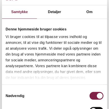
L), 2023.
omkostninger for dig, dine kollegaer og børnene.
Uenigheder og konflikter i personalegruppen kan
Samtykke
Detaljer
Om
blandt andet:
Gå ud over nærværet og omsorgen i arbejdet.
Denne hjemmeside bruger cookies
Skabe mere uro og mistrivsel i børnegruppen.
Vi bruger cookies til at tilpasse vores indhold og
Medføre en uensartet pædagogisk praksis
annoncer, til at vise dig funktioner til sociale medier og til
Skabe uformelle magtpositioner i
at analysere vores trafik. Vi deler også oplysninger om
personalegruppen.
din brug af vores hjemmeside med vores partnere inden
Hvis samarbejdsvanskeligheder står på over tid og
for sociale medier, annonceringspartnere og
ikke løses, er der risiko for, at konflikterne eskalerer
analysepartnere. Vores partnere kan kombinere disse
og udvikler sig til krænkende handlinger.
data med andre oplysninger, du har givet dem, eller som
de har indsamlet fra din brug af deres tjenester.
Afhængigt af alvorlighed og varighed kan
samarbejdsvanskeligheder medføre
S
stresssymptomer hos den enkelte pædagog.
Nødvendig
a
m
t