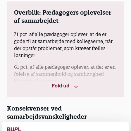
Overblik: Pædagogers oplevelser
af samarbejdet
71 pct. af alle pædagoger oplever, at de er
gode til at samarbejde med kollegaerne, når
der opstår problemer, som kræver fælles
løsninger.
61 pct. af alle pædagoger oplever, at der er en
følelse af sammenhold og samhørighed
blandt kollegaerne.
Fold ud
57 pct. af alle pædagoger oplever, at deres
nærmeste leder prioriterer trivslen på
arbejdspladsen højt.
Konsekvenser ved
samarbejdsvanskeligheder
Kilde: Arbejdstilsynet: National Overvågning
af Arbejdsmiljøet blandt Lønmodtagere (NOA-
Samarbejdsvanskeligheder kan have høje