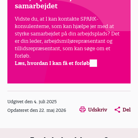
samarbejdet
Vidste du, at I kan kontakte SPARK-
konsulenterne, som kan hjælpe jer med at
styrke samarbejdet på din arbejdsplads? Det
er din leder, arbejdsmiljørepræsentant og
tillidsrepræsentant, som kan søge om et
forløb.
Læs, hvordan I kan få et forløb
Opens in a new window
Opens in a new win
Opens in a
Udgivet den 4. juli 2025
Udskriv
Del
Opdateret den 22. maj 2026