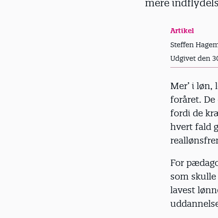
mere indflydels
d
Artikel
Steffen Hagem
Udgivet den 3
Mer’ i løn,
foråret. De
fordi de kr
hvert fald 
reallønsfr
For pædagog
som skulle 
lavest løn
uddannels