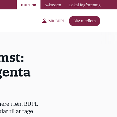
BUPL.dk
A-kassen
Lokal fagforening
r
Mit BUPL
Bliv medlem
mst:
genta
ere i løn. BUPL
ar til at tage