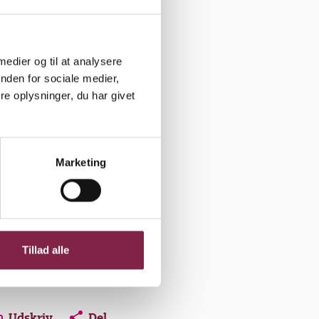
 medier og til at analysere
nden for sociale medier,
e oplysninger, du har givet
de med
Marketing
ære
Tillad alle
Udskriv
Del