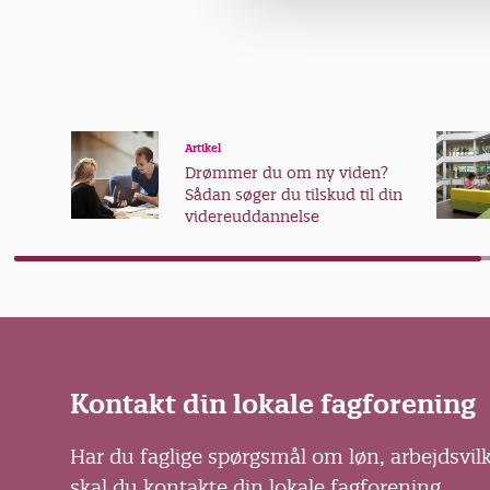
g
Artikel
Drømmer du om ny viden?
Sådan søger du tilskud til din
videreuddannelse
Kontakt din lokale fagforening
Har du faglige spørgsmål om løn, arbejdsvil
skal du kontakte din lokale fagforening.