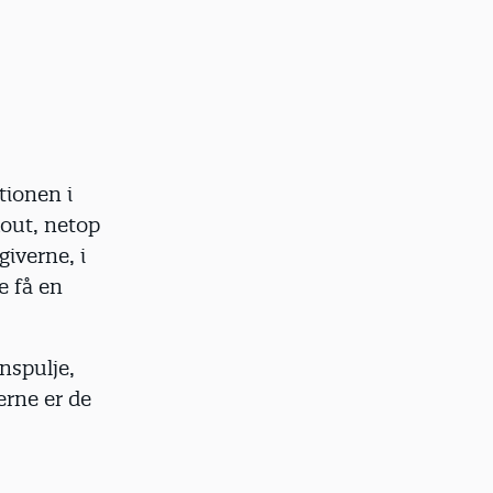
tionen i
kout, netop
iverne, i
e få en
nspulje,
erne er de