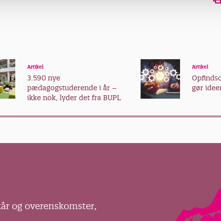
Artikel
Artikel
3.590 nye
Opfind
pædagogstuderende i år –
gør ideer
ikke nok, lyder det fra BUPL
kår og overenskomster,