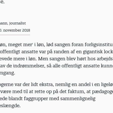
e.
ann, journalist
0. november 2018
 løn, meget mer' i løn, lød sangen foran forligsinstitu
 offentligt ansatte var på randen af en gigantisk loc
ævede mere i løn. Men sangen blev hørt hos arbejdsg
gav de indrømmelser, så alle offentligt ansatte kunn
emgang.
erne var der lidt ekstra, nemlig en andel i en ligelø
være med til at rette op på det faktum, at pædagog
nede blandt faggrupper med sammenlignelig
eslængde.