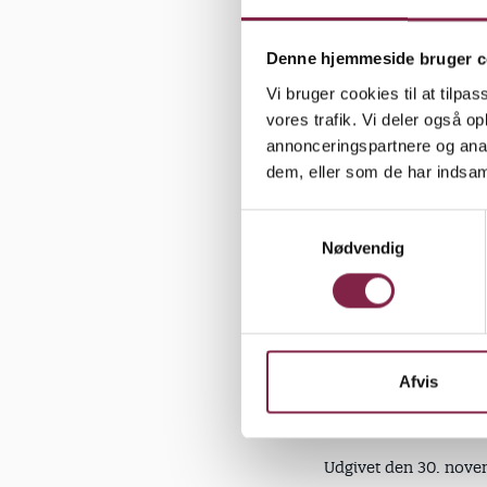
Inddrag
BUPL’s m
Denne hjemmeside bruger c
Den dan
Vi bruger cookies til at tilpas
Se:
vores trafik. Vi deler også 
annonceringspartnere og anal
Kongress
dem, eller som de har indsaml
S
Om et år a
Nødvendig
a
m
fokus på o
t
y
BUPL sætter
k
overenskom
k
Afvis
e
v
a
Udgivet den 30. nove
l