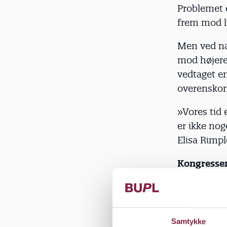
Problemet e
frem mod l
Men ved næ
mod højere 
vedtaget en
overenskom
»Vores tid 
er ikke nog
Elisa Rimple
Kongressen
Ligeløn
Rammer f
Pædagogf
Samtykke