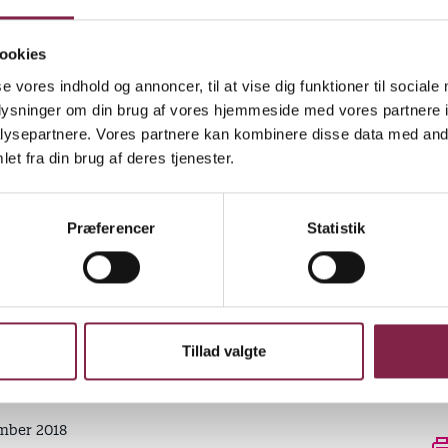
else af medlemmerne
agtposition
ookies
ske model
se vores indhold og annoncer, til at vise dig funktioner til sociale
oplysninger om din brug af vores hjemmeside med vores partnere i
ysepartnere. Vores partnere kan kombinere disse data med andr
ens beslutning om pejlemærker for indsatsen (pdf)
et fra din brug af deres tjenester.
fholder BUPL en ekstraordinær kongres udelukken
Præferencer
Statistik
verenskomstforhandlingerne.
 3 millioner kroner af til den samlede ekstraordin
stindsats.
Tillad valgte
mber 2018