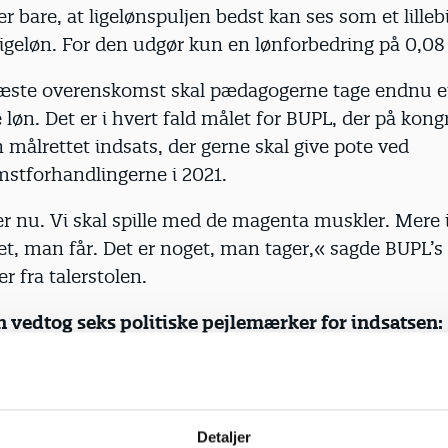
r bare, at ligelønspuljen bedst kan ses som et lillebi
igeløn. For den udgør kun en lønforbedring på 0,08
ste overenskomst skal pædagogerne tage endnu et
løn. Det er i hvert fald målet for BUPL, der på kon
 målrettet indsats, der gerne skal give pote ved
stforhandlingerne i 2021.
er nu. Vi skal spille med de magenta muskler. Mere 
et, man får. Det er noget, man tager,« sagde BUPL’
r fra talerstolen.
 vedtog seks politiske pejlemærker for indsatsen:
or det pædagogiske arbejde
aglig ledelse
Detaljer