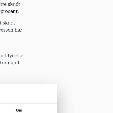
tte skridt
 procent.
 skridt
gressen har
indflydelse
s formand
Om