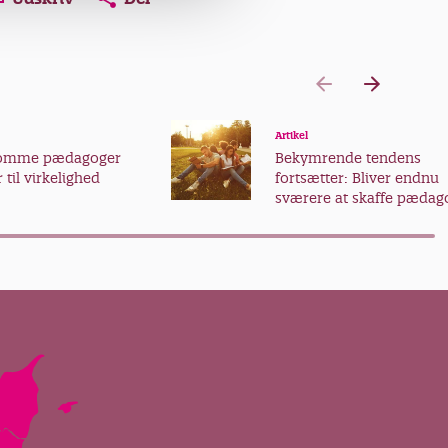
Artikel
somme pædagoger
Bekymrende tendens
 til virkelighed
fortsætter: Bliver endnu
sværere at skaffe pædag