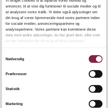
Vi bruger cookies til at tilpasse vores indhold og
Artikel
annoncer, til at vise dig funktioner til sociale medier og til
Af Steffen Hagemann, journalist
at analysere vores trafik. Vi deler også oplysninger om
Udgivet den 28. januar 2025
din brug af vores hjemmeside med vores partnere inden
for sociale medier, annonceringspartnere og
Nærværende voksne, et varieret udbud af
analysepartnere. Vores partnere kan kombinere disse
aktiviteter – og venner. Det er det, der trækker
data med andre oplysninger, du har givet dem, eller som
børnene til landets fritidsklubber.
de har indsamlet fra din brug af deres tjenester.
Det viser rapporten ’Børns fritidsliv – aktiviteter og
S
fællesskaber i 4. og 7. klasse’ fra Børns Vilkår.
Nødvendig
a
m
t
Præferencer
y
k
Du skal acceptere statistik-cookies for at se
k
Statistik
dette Graf-indhold
e
Tryk HER for at vælge cookie indstillinger
v
Marketing
a