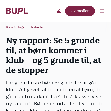
G
å
Bliv medlem
t
BUPL.dk
A-kassen
Lokal fagforening
i
B
l
Børn & Unge
Nyheder
r
h
Ny rapport: Se 5 grunde
ø
o
v
d
til, at børn kommer i
e
k
d
klub – og 5 grunde til, at
r
i
u
de stopper
n
m
d
m
h
Langt de fleste børn er glade for at gå i
o
e
klub. Alligevel falder andelen af børn, der
l
går i klub markant fra 4. til 7. klasse, viser
d
ny rapport. Børnene fortæller, hvorfor de
kommer i klubben – og hvorfor de vælger