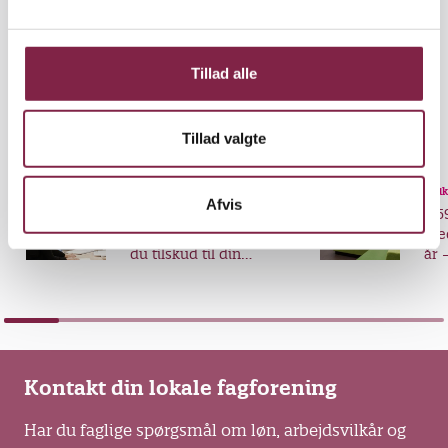
l
g
Tillad alle
Udgivet den 28. januar 2025
Udskriv
Del
Tillad valgte
Artikel
Artik
Afvis
Drømmer du om ny
3.5
viden? Sådan søger
pæd
du tilskud til din
år 
videreuddannelse
fra
Kontakt din lokale fagforening
Har du faglige spørgsmål om løn, arbejdsvilkår og