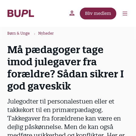
G
å
Bliv medlem
t
BUPL.dk
A-kassen
Lokal fagforening
i
B
l
Børn & Unge
Nyheder
r
h
Må pædagoger tage
ø
o
v
d
imod julegaver fra
e
k
d
forældre? Sådan sikrer I
r
i
u
god gaveskik
n
m
d
m
h
Julegodter til personalestuen eller et
o
e
takkekort til en primærpædagog.
l
Takkegaver fra forældrene kan være en
d
dejlig påskønnelse. Men de kan også
medføre usikkerhed og konflikter. Her er