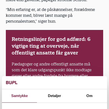
"Min erfaring er, at de påskønnelser, forældrene
kommer med, bliver læst mange på
personalestuen,” siger hun.
Retningslinjer for god adfærd: 6
vigtige ting at overveje, når
offentligt ansatte får gaver
Pædagoger og andre offentligt ansatte må
som det klare udgangspunkt ikke modtage
gaver eller andre fordele fra borgere eller
virksomheder, som de tilbydes i kraft af deres
ansættelse. I visse tilfælde kan meget
beskedne taknemmeligheds- eller
Samtykke
Detaljer
Om
lejlighedsgaver modtages, men det bør altid
Fold ud
overvejes: