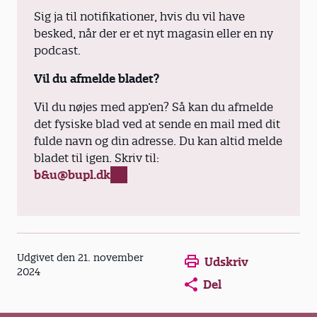
Sig ja til notifikationer, hvis du vil have
besked, når der er et nyt magasin eller en ny
podcast.
Vil du afmelde bladet?
Vil du nøjes med app’en? Så kan du afmelde
det fysiske blad ved at sende en mail med dit
fulde navn og din adresse. Du kan altid melde
bladet til igen. Skriv til:
b&u@bupl.dk
Opens in a new window
Opens in a new win
Opens in a
Udgivet den 21. november
Udskriv
2024
Del