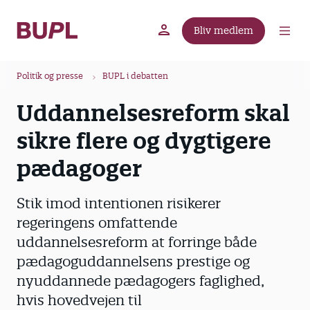
G
å
Bliv medlem
t
BUPL.dk
A-kassen
Lokal fagforening
i
B
l
Politik og presse
BUPL i debatten
r
h
Uddannelsesreform skal
ø
o
v
d
sikre flere og dygtigere
e
k
d
pædagoger
r
i
u
n
Stik imod intentionen risikerer
m
d
regeringens omfattende
m
h
uddannelsesreform at forringe både
o
e
l
pædagoguddannelsens prestige og
d
nyuddannede pædagogers faglighed,
hvis hovedvejen til