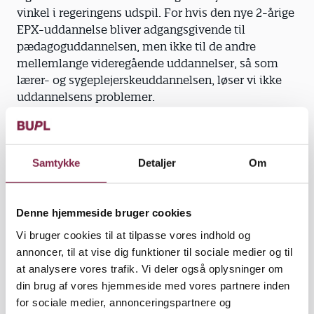
vinkel i regeringens udspil. For hvis den nye 2-årige
EPX-uddannelse bliver adgangsgivende til
pædagoguddannelsen, men ikke til de andre
mellemlange videregående uddannelser, så som
lærer- og sygeplejerskeuddannelsen, løser vi ikke
uddannelsens problemer.
Ja, vi mangler pædagoger. Men nej, vi løser det ikke
ved at slække på kravene og gøre det lettere at blive
pædagog. Det kommer til at give tilbageslag for
Samtykke
Detaljer
Om
både uddannelsens prestige og dens faglige niveau.
Denne hjemmeside bruger cookies
Vi bruger cookies til at tilpasse vores indhold og
Vil man styrke uddannelsen, kan
annoncer, til at vise dig funktioner til sociale medier og til
man selvfølgelig ikke se bort fra
at analysere vores trafik. Vi deler også oplysninger om
din brug af vores hjemmeside med vores partnere inden
den opgave der ligger i at sikre, at
for sociale medier, annonceringspartnere og