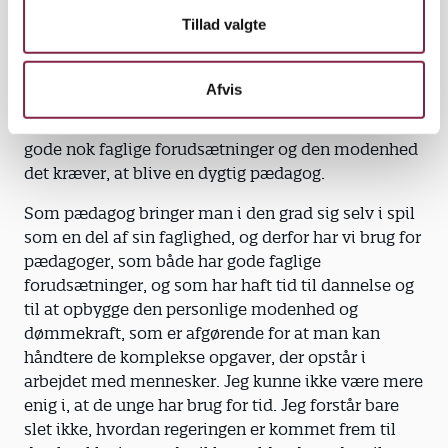
For os har det især handlet om at afværge en
Tillad valgte
forkortelse af selve pædagoguddannelsen, men det
handler selvfølgelig også om at sikre, at dem, der
bliver optaget på uddannelsen, ikke er blevet
Afvis
trukket hurtigere igennem et
ungdomsuddannelsessystem, og derfor ikke har
gode nok faglige forudsætninger og den modenhed
det kræver, at blive en dygtig pædagog.
Som pædagog bringer man i den grad sig selv i spil
som en del af sin faglighed, og derfor har vi brug for
pædagoger, som både har gode faglige
forudsætninger, og som har haft tid til dannelse og
til at opbygge den personlige modenhed og
dømmekraft, som er afgørende for at man kan
håndtere de komplekse opgaver, der opstår i
arbejdet med mennesker. Jeg kunne ikke være mere
enig i, at de unge har brug for tid. Jeg forstår bare
slet ikke, hvordan regeringen er kommet frem til