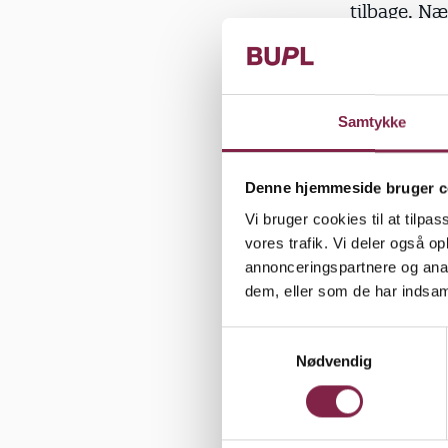
tilbage. Næ
Det er vol
Jeg er enig
styrke fag
Samtykke
ansatte er
pædagoger
Denne hjemmeside bruger c
I en tid hv
Vi bruger cookies til at tilpas
og langvari
vores trafik. Vi deler også 
annonceringspartnere og anal
udfordringe
dem, eller som de har indsaml
en katastro
S
Pædagoger s
Nødvendig
a
børnehavek
m
børnene try
t
børn velko
y