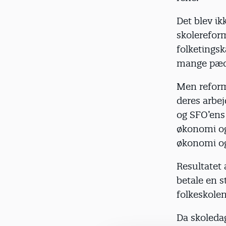
Det blev ik
skolerefor
folketingsk
mange pædag
Men reform
deres arbej
og SFO’ens 
økonomi og
økonomi og
Resultatet 
betale en s
folkeskolen
Da skoledag