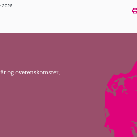
r 2026
Ope
kår og overenskomster,