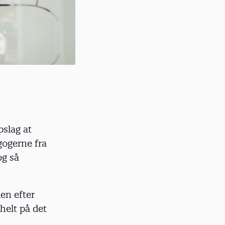
pslag at
gogerne fra
og så
len efter
helt på det