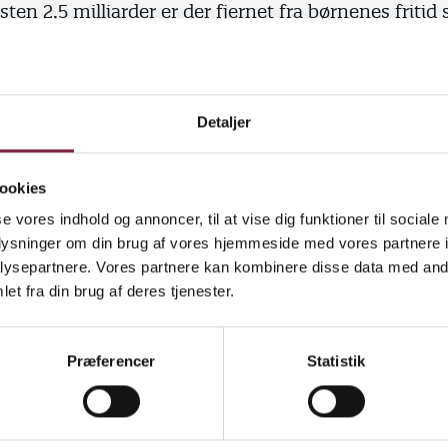
sten 2,5 milliarder er der fjernet fra børnenes fritid 
dsomt, og det kan i dén grad mærkes.
 med Merete Riisager i, at vi har en stor udfordring 
ligheden i vuggestuer og børnehaver, hvor kun hver
Detaljer
 pædagog. Men løsningen er ikke at tømme skolen f
.
ookies
or rigtig mange børn og deres familier kæmper med 
se vores indhold og annoncer, til at vise dig funktioner til sociale
gt ufrivilligt skolefravær, og skolerne arbejder med 
oplysninger om din brug af vores hjemmeside med vores partnere i
ysepartnere. Vores partnere kan kombinere disse data med andr
r, inklusion af børn med særlige behov medfører, v
et fra din brug af deres tjenester.
fe.
piller en helt central rolle i folkeskolen. Fra
Præferencer
Statistik
lasselederen som har hele sin arbejdsdag i skolen 
gt og godt ind i skolelivet. Til pædagogen, der byder
mmen tidligt i morgen-SFO, er en del af lærer-pæd