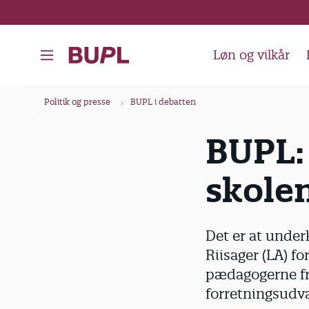
G
å
t
Løn og vilkår
i
l
B
Politik og presse
BUPL i debatten
h
r
o
ø
BUPL: 
v
d
e
skole
k
d
i
r
n
u
Det er at under
d
m
Riisager (LA) f
h
m
pædagogerne fra
o
e
forretningsudva
l