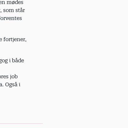
rken mødes
r, som står
forventes
 fortjener,
gog i både
ores job
a. Også i