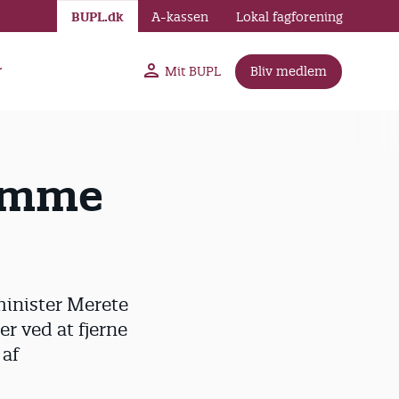
BUPL.dk
A-kassen
Lokal fagforening
r
Mit BUPL
Bliv medlem
tømme
minister Merete
er ved at fjerne
 af