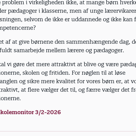
re problem i virkeligheden ikke, at mange børn hve
ller pædagoger i klasserne, men af unge lærervikare
isningen, selvom de ikke er uddannede og ikke kan 
ompetencerne?
get af at give børnene den sammenhængende dag, de
ktfuldt samarbejde mellem lærere og pædagoger.
al vi gøre det mere attraktivt at blive og være pæda
ionerne, skolen og fritiden. For nøglen til at løse
len og sikre mere kvalitet for vores børn er, at v
traktivt, at flere vælger det til, og færre vælger det fr
tionerne.
Skolemonitor 3/2-2026