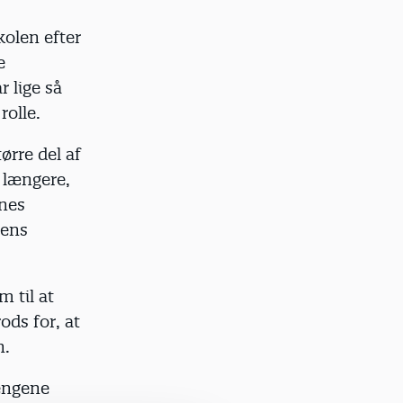
kolen efter
e
r lige så
rolle.
ørre del af
 længere,
rnes
lens
m til at
ods for, at
n.
pengene