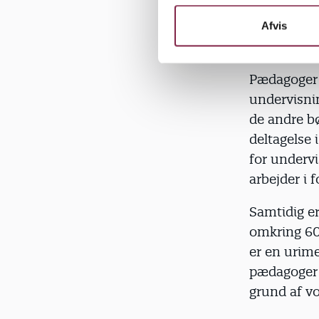
samarbejdet
k
k
eftermiddag
Afvis
e
flere og fl
v
a
Pædagoger h
l
undervisnin
g
de andre bø
deltagelse
for underv
arbejder i 
Samtidig er
omkring 60
er en urime
pædagoger s
grund af v