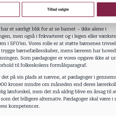
 i indskolingen og igen er der for børnene i SFO’e
en. Et arbejde der kun er blevet intensiveret i takt
Tillad valgte
ere børn har det svært i skolen.
ar et særligt blik for at se barnet – ikke alene i
gen, men også i frikvarteret og i legen eller værks
rn i SFO’en. Vores rolle er at støtte børnenes trivsel
 i trygge børnefællesskaber, mens læreren har hove
isningen. Som pædagoger er vores opgave ikke at un
forhold til folkeskolens formålsparagraf.
 det på sin plads at nævne, at pædagoger i gennems
00 kroner mindre om måneden end deres lærerkoll
lig lønforskel, men det må aldrig blive en årsag til 
om det billigere alternativ. Pædagoger skal være i 
ores kompetencer.