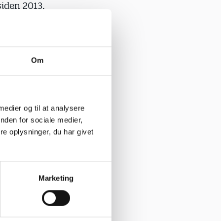
siden 2013.
med at
 anden
Om
or
mistrivsel
 medier og til at analysere
de
nden for sociale medier,
e oplysninger, du har givet
il det være
Marketing
og hjælper
 de første
agog-