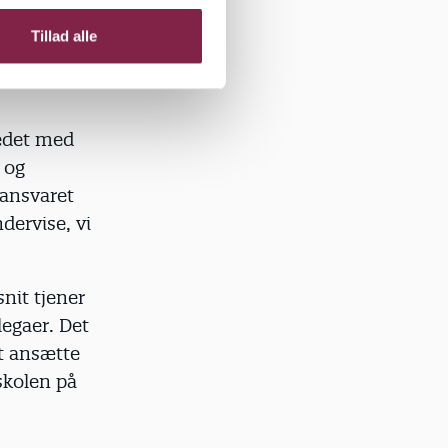
n om
 med at
Tillad alle
tedet med
 og
dansvaret
dervise, vi
nit tjener
egaer. Det
at ansætte
skolen på