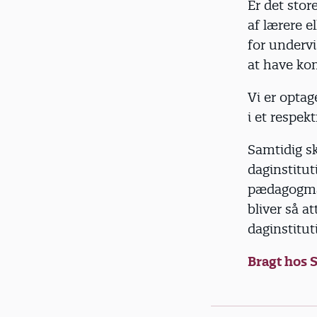
Er det sto
af lærere e
for underv
at have k
Vi er opta
i et respe
Samtidig sk
daginstitut
pædagogmang
bliver så at
daginstitu
Bragt hos 