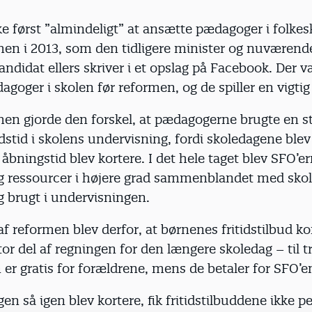
ke først ”almindeligt” at ansætte pædagoger i folkes
men i 2013, som den tidligere minister og nuværend
andidat ellers skriver i et opslag på Facebook. Der va
oger i skolen før reformen, og de spiller en vigtig 
en gjorde den forskel, at pædagogerne brugte en st
dstid i skolens undervisning, fordi skoledagene blev
åbningstid blev kortere. I det hele taget blev SFO’e
 ressourcer i højere grad sammenblandet med sko
 brugt i undervisningen.
af reformen blev derfor, at børnenes fritidstilbud ko
tor del af regningen for den længere skoledag – til tr
 er gratis for forældrene, mens de betaler for SFO’e
en så igen blev kortere, fik fritidstilbuddene ikke 