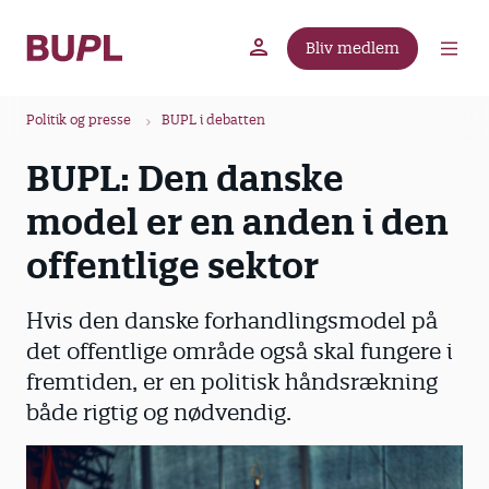
G
å
Bliv medlem
t
BUPL.dk
A-kassen
Lokal fagforening
i
B
l
Politik og presse
BUPL i debatten
r
h
BUPL: Den danske
ø
o
v
d
model er en anden i den
e
k
d
offentlige sektor
r
i
u
n
Hvis den danske forhandlingsmodel på
m
d
det offentlige område også skal fungere i
m
h
fremtiden, er en politisk håndsrækning
o
e
l
både rigtig og nødvendig.
d