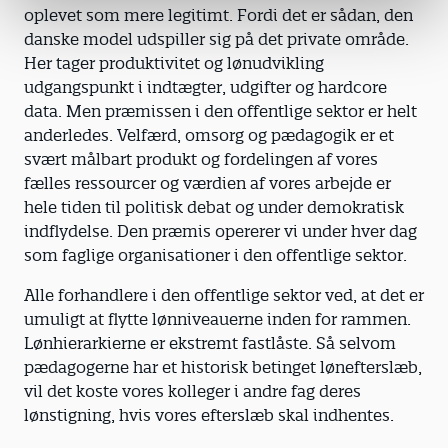
oplevet som mere legitimt. Fordi det er sådan, den
danske model udspiller sig på det private område.
Her tager produktivitet og lønudvikling
udgangspunkt i indtægter, udgifter og hardcore
data. Men præmissen i den offentlige sektor er helt
anderledes. Velfærd, omsorg og pædagogik er et
svært målbart produkt og fordelingen af vores
fælles ressourcer og værdien af vores arbejde er
hele tiden til politisk debat og under demokratisk
indflydelse. Den præmis opererer vi under hver dag
som faglige organisationer i den offentlige sektor.
Alle forhandlere i den offentlige sektor ved, at det er
umuligt at flytte lønniveauerne inden for rammen.
Lønhierarkierne er ekstremt fastlåste. Så selvom
pædagogerne har et historisk betinget lønefterslæb,
vil det koste vores kolleger i andre fag deres
lønstigning, hvis vores efterslæb skal indhentes.