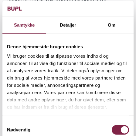
indflydelse på de krav, KL stiller til
overenskomstforhandlingerne. Det blev vedtaget.
Hvor det tidligere var et administrativt mandat, der
Samtykke
Detaljer
Om
blev stemplet i KL's bestyrelse, har
kommunalpolitikerne nu en legitim adgang til at
drøfte og diskutere emner som lønudvikling,
Denne hjemmeside bruger cookies
kompetenceudvikling og arbejdstidsregler. Altså er
Vi bruger cookies til at tilpasse vores indhold og
armslængden blevet lidt kortere.
annoncer, til at vise dig funktioner til sociale medier og til
Et andet eksempel er de velkendte
at analysere vores trafik. Vi deler også oplysninger om
regeringsindgreb, hver gang der har været en
din brug af vores hjemmeside med vores partnere inden
konflikt i den offentlige sektor. Lockouten af
for sociale medier, annonceringspartnere og
lærerne i 2013 er nok det bedste eksempel, fordi det
analysepartnere. Vores partnere kan kombinere disse
netop beviste den tydelige sammenhæng mellem
data med andre oplysninger, du har givet dem, eller som
ønsket om at forandre lærernes arbejdstid, så den
de har indsamlet fra din brug af deres tjenester.
passede til den reform, der var på trapperne - og det
indgreb, der blev foretaget af regeringen.
S
Nødvendig
a
Igen: Vi kan godt lege, at det er en politisk