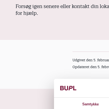
d
Forsøg igen senere eller kontakt din lok
for hjælp.
Udgivet den 5. februa
Opdateret den 5. febr
Samtykke