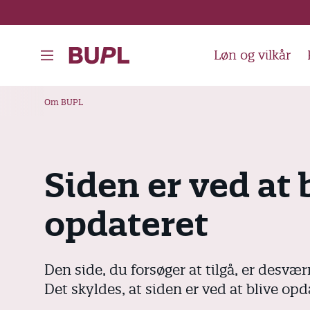
G
å
t
Løn og vilkår
i
l
B
Om BUPL
h
r
o
ø
v
d
e
Siden er ved at 
k
d
i
r
opdateret
n
u
d
m
h
Den side, du forsøger at tilgå, er desværr
m
o
Det skyldes, at siden er ved at blive opd
e
l