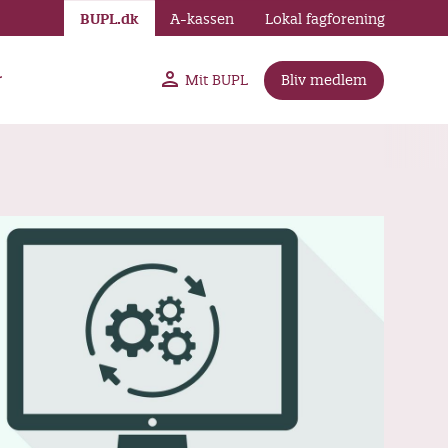
BUPL.dk
A-kassen
Lokal fagforening
r
Mit BUPL
Bliv medlem