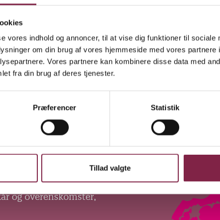
ookies
J
N
se vores indhold og annoncer, til at vise dig funktioner til sociale
a
e
oplysninger om din brug af vores hjemmeside med vores partnere i
j
ysepartnere. Vores partnere kan kombinere disse data med andr
et fra din brug af deres tjenester.
Præferencer
Statistik
Tillad valgte
kår og overenskomster,