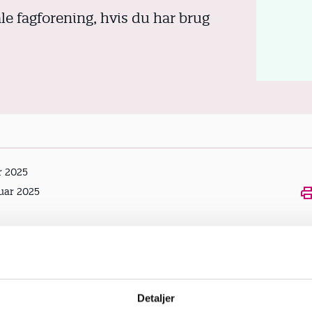
ale fagforening, hvis du har brug
r 2025
Ope
uar 2025
Detaljer
Fandt du, hvad du søgte?