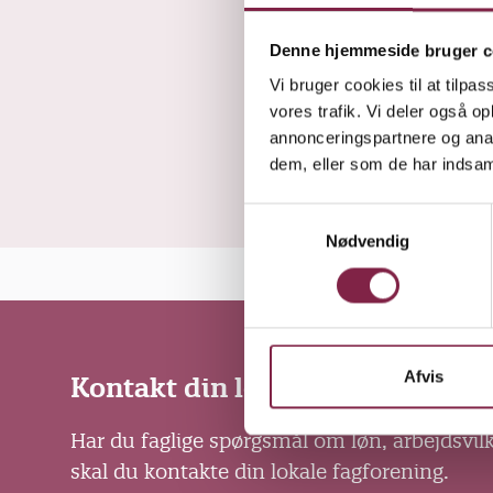
Denne hjemmeside bruger c
Vi bruger cookies til at tilpas
vores trafik. Vi deler også 
annonceringspartnere og anal
dem, eller som de har indsaml
S
Nødvendig
a
m
t
y
k
k
Afvis
Kontakt din lokale fagforening
e
v
Har du faglige spørgsmål om løn, arbejdsvil
a
skal du kontakte din lokale fagforening.
l