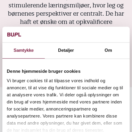
stimulerende læringsmiljøer, hvor leg og
børnenes perspektiver er centralt. De har
haft et ønske om at opkvalificere
pædagoger til at anvende digitale medier
meningsfuldt i deres arbejde og at have
blik for at kunne inddrage børnene
Samtykke
Detaljer
Om
således, at også de bliver fortrolige med
digitale redskaber som
kommunikationsform.
Denne hjemmeside bruger cookies
Vi bruger cookies til at tilpasse vores indhold og
annoncer, til at vise dig funktioner til sociale medier og til
at analysere vores trafik. Vi deler også oplysninger om
din brug af vores hjemmeside med vores partnere inden
for sociale medier, annonceringspartnere og
analysepartnere. Vores partnere kan kombinere disse
Du skal acceptere marketing-cookies for at
data med andre oplysninger, du har givet dem, eller som
se dette Video-indhold
de har indsamlet fra din brug af deres tjenester.