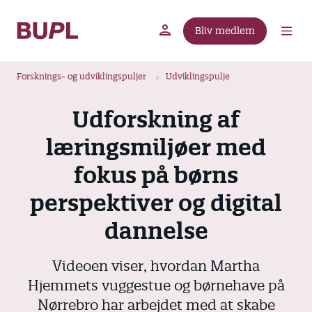
G
å
Bliv medlem
t
BUPL.dk
A-kassen
Lokal fagforening
i
B
l
Forsknings- og udviklingspuljer
Udviklingspulje
r
h
ø
o
Udforskning af
v
d
læringsmiljøer med
e
k
d
r
fokus på børns
i
u
n
perspektiver og digital
m
d
dannelse
m
h
o
e
l
Videoen viser, hvordan Martha
d
Hjemmets vuggestue og børnehave på
Nørrebro har arbejdet med at skabe