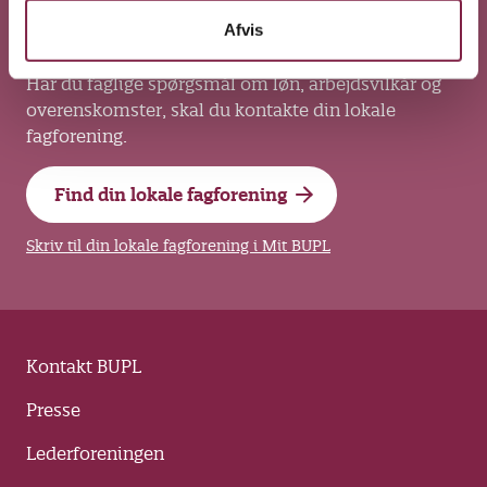
Afvis
Kontakt din lokale fagforening
Har du faglige spørgsmål om løn, arbejdsvilkår og
overenskomster, skal du kontakte din lokale
fagforening.
Find din lokale fagforening
Skriv til din lokale fagforening i Mit BUPL
Kontakt BUPL
Presse
Lederforeningen