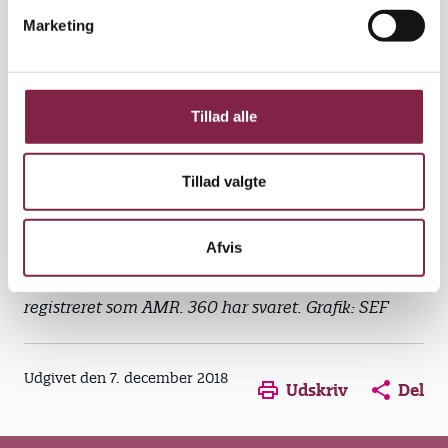
Meget relevant: 67 %
v
Marketing
a
Mindre relevant: 29 %
l
Ikke relevant: 4 %
g
Tillad alle
Løntillæg
Meget relevant: 42 %
Tillad valgte
Mindre relevant: 48 %
Ikke relevant: 10 %
Afvis
Kilde: Undersøgelse blandt 2.070 BUPL-medlemmer
registreret som AMR. 360 har svaret. Grafik: SEF
Opens in a new window
Opens in a new win
Opens in a
Udgivet den 7. december 2018
Udskriv
Del