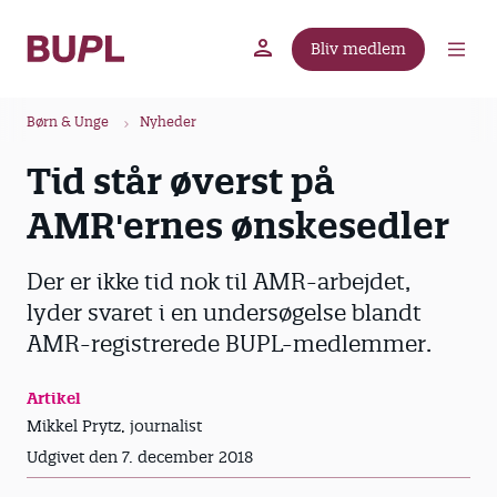
G
å
Bliv medlem
t
BUPL.dk
A-kassen
Lokal fagforening
i
B
l
Børn & Unge
Nyheder
r
h
Tid står øverst på
ø
o
v
d
AMR'ernes ønskesedler
e
k
d
r
Der er ikke tid nok til AMR-arbejdet,
i
u
n
lyder svaret i en undersøgelse blandt
m
d
AMR-registrerede BUPL-medlemmer.
m
h
o
e
Artikel
l
Mikkel Prytz, journalist
d
Udgivet den 7. december 2018