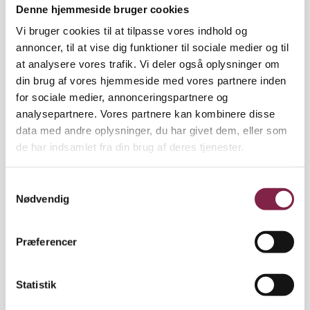
Fagbevægelsens Hovedorganisation (FH), som er
Denne hjemmeside bruger cookies
blevet til efter fusionen af LO og FTF, har besluttet,
Vi bruger cookies til at tilpasse vores indhold og
at 2019 skal være ’Arbejdsmiljørepræsentantens år’.
annoncer, til at vise dig funktioner til sociale medier og til
Det indebærer blandt andet større synlighed om
at analysere vores trafik. Vi deler også oplysninger om
AMR’ers rolle og bedre uddannelse og
din brug af vores hjemmeside med vores partnere inden
kompetenceudvikling til AMR’er.
for sociale medier, annonceringspartnere og
analysepartnere. Vores partnere kan kombinere disse
AMR'erne blev spurgt:
data med andre oplysninger, du har givet dem, eller som
"Hvad er vigtigst for at styrke dit arbejde med
de har indsamlet fra din brug af deres tjenester.
arbejdsmiljøet?"
Cirkeldiagrammet viser, hvordan de svarede i
S
kategorien: "Mere tid til arbejdet"
Nødvendig
a
m
Pædagogerne blev også spurgt til "nye
t
kompetencer" og "løntillæg", hvor svarede fordelte
Præferencer
y
sig således:
k
Nye kompetencer
k
Statistik
e