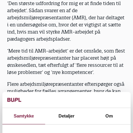
’Den største udfordring for mig er at finde tiden til
arbejdet’. Sådan svarer en af de
arbejdsmiljørepræsentanter (AMR), der har deltaget
i en undersøgelse om, hvor det er vigtigst at sætte
ind, hvis man vil styrke AMR-arbejdet på
pædagogers arbejdspladser.
’Mere tid til AMR-arbejdet’ er det område, som flest
arbejdsmiljørepræsentanter har placeret højt på
ønskesedlen, tæt efterfulgt af ’flere ressourcer til at
løse problemer’ og ’nye kompetencer’.
Flere arbejdsmiljørepræsentanter efterspørger også
muligheder for fælles arrangementer, hvor de kan
udveksle erfaringer.
’Jeg kunne godt ønske mig nogle møder, hvor vi
Samtykke
Detaljer
Om
samles i kommunen og danner netværk’, skriver en
af deltagerne i undersøgelsen.