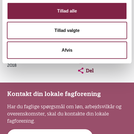
g
Hør ham fortælle om aktionsforskningen i denne
Tillad alle
episode af Børn&Unge Podcast, hvor du også
kommer med til frokost i Børnehaven Grøftekanten
i Allerød.
Tillad valgte
Læs om forskningen i Børn&Unge nr. 12/2018
Afvis
Opens in a new window
Opens in a new win
Opens in a
Udgivet den 28. november
Udskriv
2018
Del
Kontakt din lokale fagforening
Har du faglige spørgsmål om løn, arbejdsvilkår og
overenskomster, skal du kontakte din lokale
fagforening.