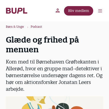
G
å
Bliv medlem
t
BUPL.dk
A-kassen
Lokal fagforening
i
B
l
Børn & Unge
Podcast
r
h
Glæde og frihed på
ø
o
v
d
menuen
e
k
d
r
Kom med til Børnehaven Grøftekanten i
i
u
n
Allerød, hvor en gruppe mad-detektiver i
m
d
børnestørrelse undersøger dagens ret. Og
m
h
hør om aktionsforsker Jonatan Leers
o
e
arbejde.
l
d