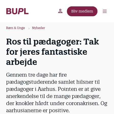
G
å
Bliv medlem
t
BUPL.dk
A-kassen
Lokal fagforening
i
B
l
Børn & Unge
Nyheder
r
h
Ros til pædagoger: Tak
ø
o
v
d
for jeres fantastiske
e
k
d
arbejde
r
i
u
n
Gennem tre dage har fire
m
d
pædagogstuderende samlet hilsner til
m
h
pædagoger i Aarhus. Pointen er at give
o
e
l
anerkendelse til de mange pædagoger,
d
der knokler hårdt under coronakrisen. Og
aarhusianerne er positive.