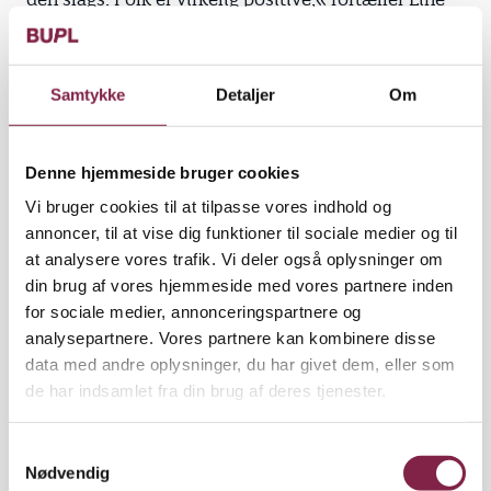
Hedegaard Nielsen, der ligesom de tre andre er
pædagogstuderende på VIA University College og
pædagoger til januar.
Samtykke
Detaljer
Om
På tre dage har de samlet 185 hilsner ind, hvor folk
blandt andet har skrevet:
Denne hjemmeside bruger cookies
'Tak for den glæde og leg, du giver de små. Det bliver
Vi bruger cookies til at tilpasse vores indhold og
aldrig glemt.'
annoncer, til at vise dig funktioner til sociale medier og til
at analysere vores trafik. Vi deler også oplysninger om
'Tak for jeres fantastiske arbejde! Selvom jeres løn
din brug af vores hjemmeside med vores partnere inden
ikke afspejler det, så er i meget, meget værd!'
for sociale medier, annonceringspartnere og
'Tak for det gode arbejde og tålmodighed.'
analysepartnere. Vores partnere kan kombinere disse
data med andre oplysninger, du har givet dem, eller som
'Kæmpe tak. Vores fremtid ligger trygt i jeres
de har indsamlet fra din brug af deres tjenester.
hænder. Fortsæt det gode job.'
'Tak for det gode arbejde og tålmodighed.'
S
Nødvendig
a
'Det er et hårdt job, og I passer godt på børnene. God