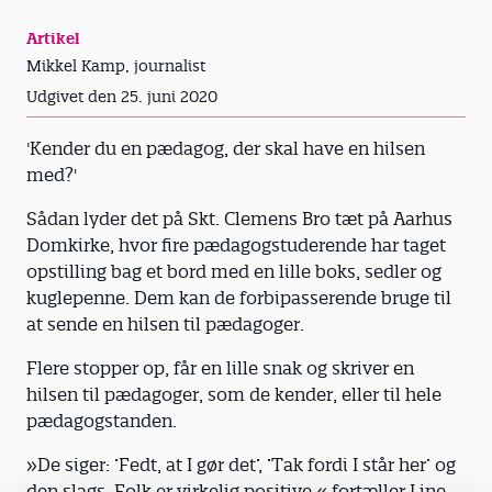
Artikel
Mikkel Kamp, journalist
Udgivet den 25. juni 2020
'Kender du en pædagog, der skal have en hilsen
med?'
Sådan lyder det på Skt. Clemens Bro tæt på Aarhus
Domkirke, hvor fire pædagogstuderende har taget
opstilling bag et bord med en lille boks, sedler og
kuglepenne. Dem kan de forbipasserende bruge til
at sende en hilsen til pædagoger.
Flere stopper op, får en lille snak og skriver en
hilsen til pædagoger, som de kender, eller til hele
pædagogstanden.
»De siger: ’Fedt, at I gør det’, ’Tak fordi I står her’ og
den slags. Folk er virkelig positive,« fortæller Line