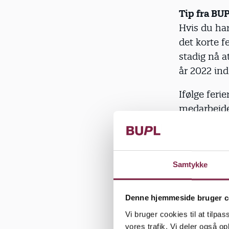
Tip fra BU
Hvis du har
det korte f
stadig nå a
år 2022 ind
Ifølge fer
medarbejder
Det kan dog
feriedage f
din næstko
Samtykke
Husk: Kun 
Når du på d
Denne hjemmeside bruger c
du med ford
Vi bruger cookies til at tilpas
2020 til 31
vores trafik. Vi deler også 