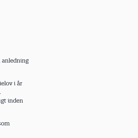
d anledning
elov i år
.
ugt inden
 som