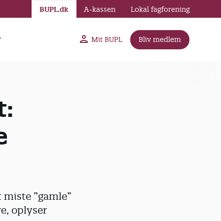
BUPL.dk
A-kassen
Lokal fagforening
r
Mit BUPL
Bliv medlem
t:
e
at miste ”gamle”
e, oplyser