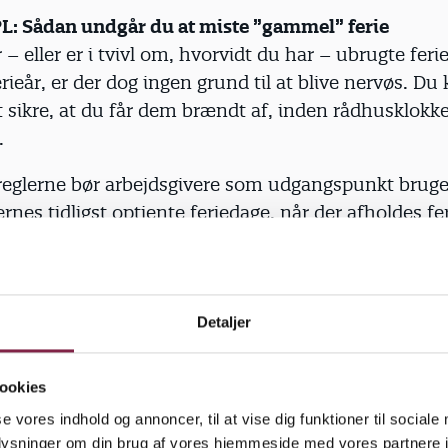
PL: Sådan undgår du at miste ”gammel” ferie
 – eller er i tvivl om, hvorvidt du har – ubrugte feri
erieår, er der dog ingen grund til at blive nervøs. Du
t sikre, at du får dem brændt af, inden rådhusklokk
.
iereglerne bør arbejdsgivere som udgangspunkt brug
nes tidligst optjente feriedage, når der afholdes fer
 være en god ide at tjekke med din leder, om du ha
ra det korte ferieår. I så fald kan du bede om at få d
mmende ferie. Det kan eksempelvis være i efterårsf
Detaljer
en uges ”ny” ferie kan overføres
enne måde har sikret, at den ’gamle’ ferie bliver br
ookies
el tage et kig på de feriedage, du har optjent fra 1
se vores indhold og annoncer, til at vise dig funktioner til sociale
. august 2021 – altså efter det forkortede ferieår.
oplysninger om din brug af vores hjemmeside med vores partnere i