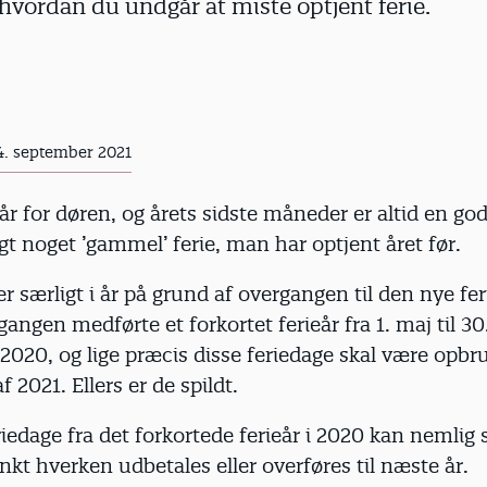
hvordan du undgår at miste optjent ferie.
4. september 2021
tår for døren, og årets sidste måneder er altid en go
rugt noget ’gammel’ ferie, man har optjent året før.
r særligt i år på grund af overgangen til den nye feri
angen medførte et forkortet ferieår fra 1. maj til 30
020, og lige præcis disse feriedage skal være opbr
 2021. Ellers er de spildt.
iedage fra det forkortede ferieår i 2020 kan nemlig
t hverken udbetales eller overføres til næste år.