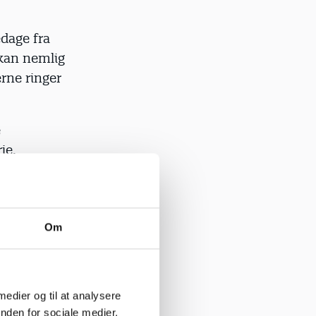
edage fra
 kan nemlig
erne ringer
e
ie.
r optjente
em brugt i
erien.
Om
ugt op, kan
. september
 medier og til at analysere
nden for sociale medier,