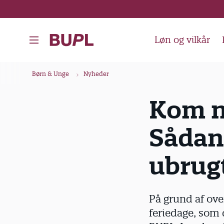
G
å
t
Løn og vilkår
i
l
B
Børn & Unge
Nyheder
h
r
o
ø
Kom ny
v
d
e
Sådan
k
d
i
r
ubrugt
n
u
d
m
h
m
På grund af over
o
e
feriedage, som 
l