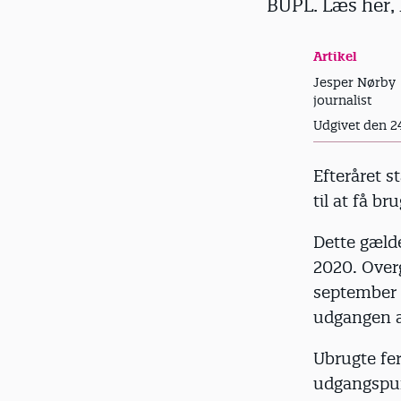
BUPL. Læs her, 
d
Artikel
Jesper Nørby
journalist
Udgivet den 2
Efteråret s
til at få b
Dette gælde
2020. Overg
september 2
udgangen af
Ubrugte fer
udgangspunk