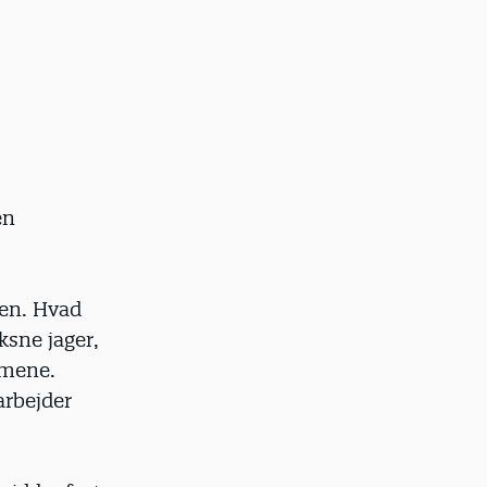
en
ren. Hvad
ksne jager,
rmene.
arbejder