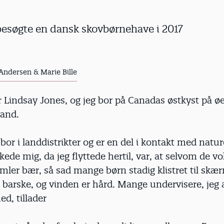
besøgte en dansk skovbørnehave i 2017
ndersen & Marie Bille
 Lindsay Jones, og jeg bor på Canadas østkyst på ø
and.
or i landdistrikter og er en del i kontakt med natu
kede mig, da jeg flyttede hertil, var, at selvom de vo
amler bær, så sad mange børn stadig klistret til skæ
 barske, og vinden er hård. Mange undervisere, jeg 
, tillader