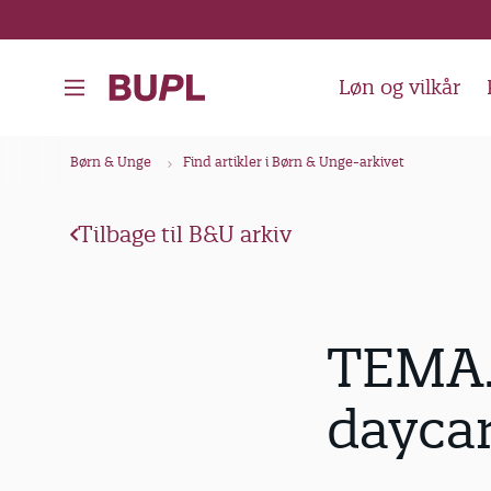
G
å
t
Løn og vilkår
i
l
B
Børn & Unge
Find artikler i Børn & Unge-arkivet
h
r
o
ø
v
Tilbage til B&U arkiv
d
e
k
d
i
r
TEMA.
n
u
d
m
dayca
h
m
o
e
l