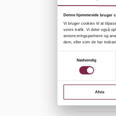
Jeg har vær
landdistri
Denne hjemmeside bruger c
Vi bruger cookies til at tilpas
cirka 45 el
vores trafik. Vi deler også 
annonceringspartnere og anal
National Pa
dem, eller som de har indsaml
at have mer
S
Vi tager of
Nødvendig
a
stier i omr
m
t
y
Nu arbejde
k
tilgang for
k
Afvis
forældre ha
e
v
a