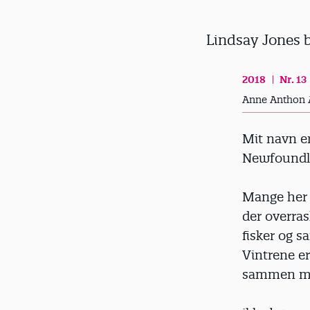
d
Lindsay Jones 
2018
Nr. 13
Anne Anthon A
Mit navn er
Newfoundl
Mange her b
der overras
fisker og s
Vintrene er
sammen med