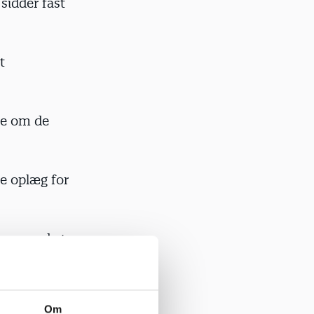
 sidder fast
t
ere om de
de oplæg for
ssen med at
age tid,
e’ i vores
Om