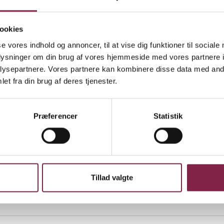
et heldig nok til hovedsagelig at undervise på en
ktsskole med
ookies
se vores indhold og annoncer, til at vise dig funktioner til sociale
ever fra børnehave til tolvte klasse. Skolen ligger i 
oplysninger om din brug af vores hjemmeside med vores partnere i
ysepartnere. Vores partnere kan kombinere disse data med andr
rk. Den er omgivet af smuk natur, bjerge og hav. Vi 
et fra din brug af deres tjenester.
e frihed end andre skoler.
te børnene ned til stranden eller vandrer på en af 
Præferencer
Statistik
ådet.
r jeg på at åbne min egen børnehave med denne p
 at skabe et alternativ til den almindelige ’day care’.
Tillad valgte
r ikke andet valg end at sende deres børn dertil.