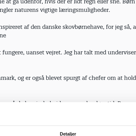
e at gå udenfor, hvis der er lidt regn eller sne. Børn
ngler naturens vigtige læringsmuligheder.
inspireret af den danske skovbørnehave, for jeg så, a
ne
 at fungere, uanset vejret. Jeg har talt med undervis
anmark, og er også blevet spurgt af chefer om at hol
re, så de kan indarbejde mere udendørs tid. Proce
 lærere til en ny måde at undervise og lære på, vil t
er, at vi i fremtiden vil se mere af den ’danske måd
Detaljer