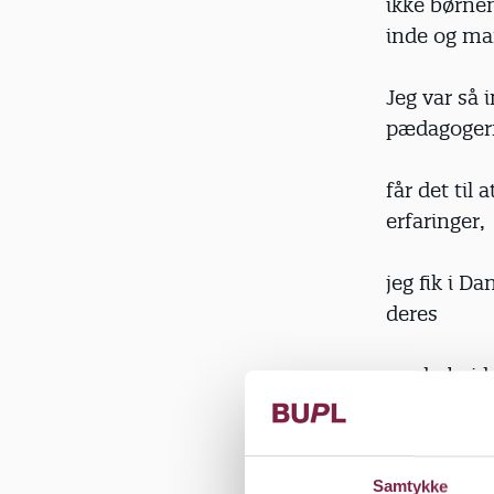
ikke børnen
inde og ma
Jeg var så 
pædagoger
får det til
erfaringer,
jeg fik i D
deres
medarbejde
introducere
men jeg håb
samfund.
Samtykke