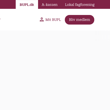
BUPL.dk
A-kassen
Lokal fagforening
r
Mit BUPL
Bliv medlem