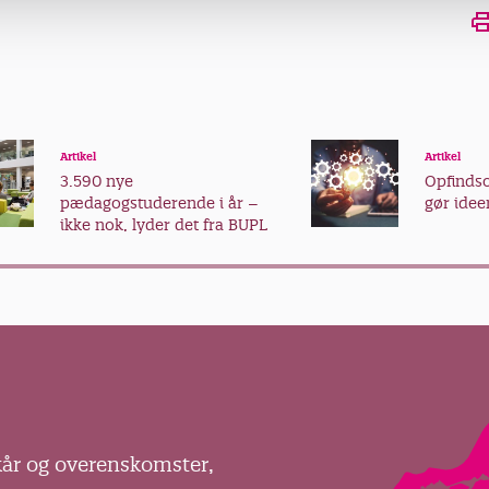
Artikel
Artikel
3.590 nye
Opfind
pædagogstuderende i år –
gør ideer
ikke nok, lyder det fra BUPL
kår og overenskomster,