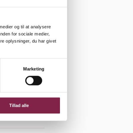
 medier og til at analysere
Gros Morne
nden for sociale medier,
e oplysninger, du har givet
er heldige
de mange
Marketing
ædagogiske
 Mange
Tillad alle