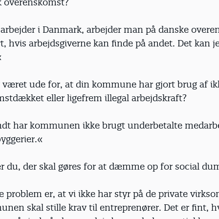
k overenskomst?
arbejder i Danmark, arbejder man på danske overe
t, hvis arbejdsgiverne kan finde på andet. Det kan j
«
 været ude for, at din kommune har gjort brug af ik
tdækket eller ligefrem illegal arbejdskraft?
dt har kommunen ikke brugt underbetalte medarbej
byggerier.«
 du, der skal gøres for at dæmme op for social du
e problem er, at vi ikke har styr på de private virks
n skal stille krav til entreprenører. Det er fint, h