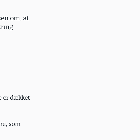
en om, at
kring
e er dækket
ere, som