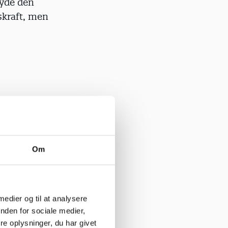
byde den
skraft, men
e er dækket
Om
nerer vores
e til en
res.«
 medier og til at analysere
nden for sociale medier,
ke-
e oplysninger, du har givet