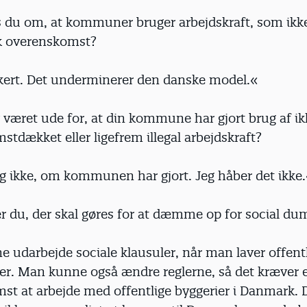
 du om, at kommuner bruger arbejdskraft, som ikk
k overenskomst?
rkert. Det underminerer den danske model.«
 været ude for, at din kommune har gjort brug af ik
tdækket eller ligefrem illegal arbejdskraft?
eg ikke, om kommunen har gjort. Jeg håber det ikke
 du, der skal gøres for at dæmme op for social du
 udarbejde sociale klausuler, når man laver offent
ger. Man kunne også ændre reglerne, så det kræver 
st at arbejde med offentlige byggerier i Danmark. D