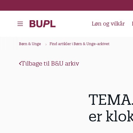
G
å
t
Løn og vilkår
i
l
B
Børn & Unge
Find artikler i Børn & Unge-arkivet
h
r
o
ø
v
Tilbage til B&U arkiv
d
e
k
d
i
r
TEMA.
n
u
d
m
er klok
h
m
o
e
l