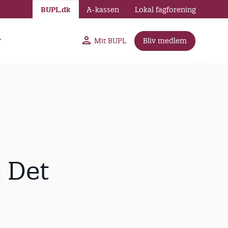
BUPL.dk
A-kassen
Lokal fagforening
r
Mit BUPL
Bliv medlem
 Det