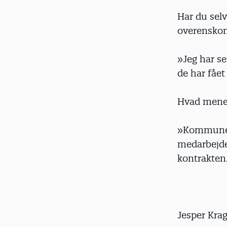
Har du selv
overenskoms
»Jeg har s
de har fået 
Hvad mener
»Kommunern
medarbejder
kontrakten
Jesper Kr