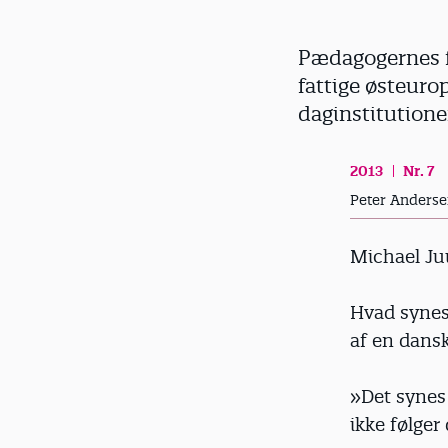
d
Pædagogernes f
fattige østeuro
daginstitutione
2013
Nr. 7
Peter Anders
Michael J
Hvad synes
af en dans
»Det synes
ikke følger