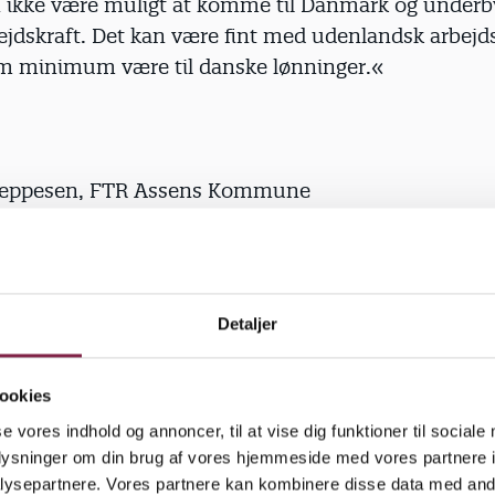
 ikke være muligt at komme til Danmark og under
ejdskraft. Det kan være fint med udenlandsk arbejd
om minimum være til danske lønninger.«
 Jeppesen, FTR Assens Kommune
 du om, at kommuner bruger arbejdskraft, som ikk
k overenskomst?
Detaljer
rkt betænkeligt at bruge leverandører, der undermi
 ikke acceptabelt. Alle er velkomne, men det skal vær
ookies
 leve af, og de skal i hvert fald ikke underminere vo
se vores indhold og annoncer, til at vise dig funktioner til sociale
oplysninger om din brug af vores hjemmeside med vores partnere i
 været ude for, at din kommune har gjort brug af ik
ysepartnere. Vores partnere kan kombinere disse data med andr