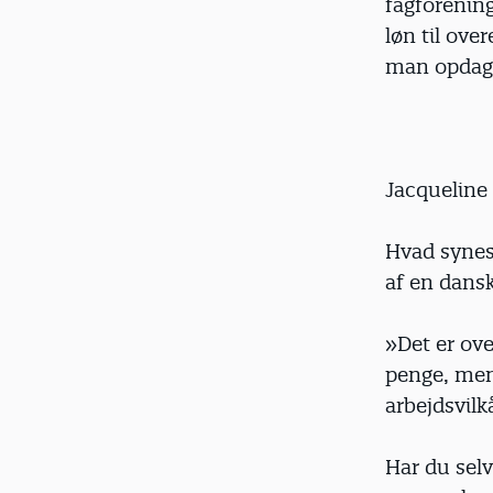
fagforening
løn til ov
man opdager
Jacqueline
Hvad synes
af en dans
»Det er ove
penge, men
arbejdsvilk
Har du selv