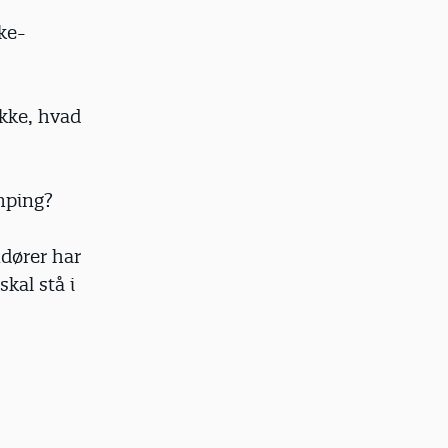
ke-
kke, hvad
mping?
dører har
kal stå i