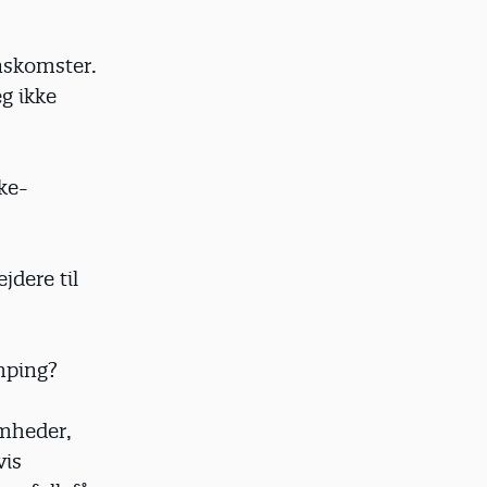
nskomster.
eg ikke
ke-
dere til
mping?
omheder,
vis