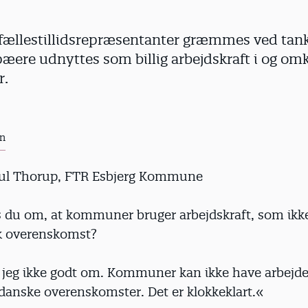
ællestillidsrepræsentanter græmmes ved tank
pæere udnyttes som billig arbejdskraft i og om
r.
en
uul Thorup, FTR Esbjerg Kommune
 du om, at kommuner bruger arbejdskraft, som ikk
k overenskomst?
 jeg ikke godt om. Kommuner kan ikke have arbejd
 danske overenskomster. Det er klokkeklart.«