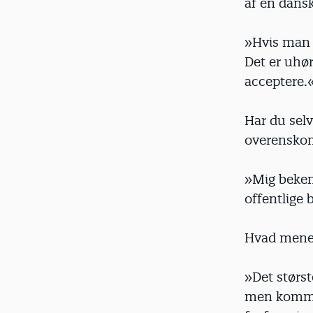
af en dans
»Hvis man 
Det er uhør
acceptere.
Har du selv
overenskoms
»Mig beken
offentlige 
Hvad mener
»Det størst
men kommune