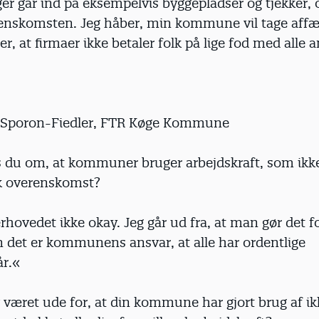
er går ind på eksempelvis byggepladser og tjekker, 
erenskomsten. Jeg håber, min kommune vil tage affæ
, at firmaer ikke betaler folk på lige fod med alle 
 Sporon-Fiedler, FTR Køge Kommune
 du om, at kommuner bruger arbejdskraft, som ikk
k overenskomst?
rhovedet ikke okay. Jeg går ud fra, at man gør det fo
 det er kommunens ansvar, at alle har ordentlige
år.«
 været ude for, at din kommune har gjort brug af ik