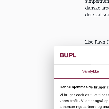
simpelthen
danske arb
det skal s
Lise Ravn
Hvad synes
af en dans
Samtykke
»Det er stæ
løn. Det er
Denne hjemmeside bruger c
løn, de kan
Vi bruger cookies til at tilpas
vores trafik. Vi deler også 
Har du selv
annonceringspartnere og anal