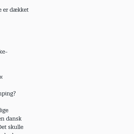
e er dækket
ke-
.«
mping?
lige
en dansk
et skulle