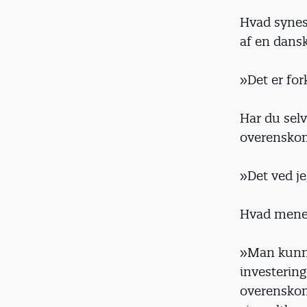
Hvad synes
af en dans
»Det er fo
Har du selv
overenskoms
»Det ved j
Hvad mener
»Man kunne
investerin
overenskom