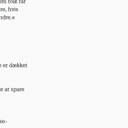
om folk får
re, hvis
andre.«
e er dækket
r at spare
ke-