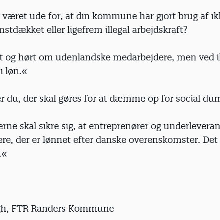
 været ude for, at din kommune har gjort brug af ik
tdækket eller ligefrem illegal arbejdskraft?
et og hørt om udenlandske medarbejdere, men ved i
i løn.«
 du, der skal gøres for at dæmme op for social du
e skal sikre sig, at entreprenører og underleveran
e, der er lønnet efter danske overenskomster. Det s
.«
agh, FTR Randers Kommune