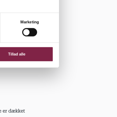
gler for,
Marketing
mping?
, der skal
Tillad alle
aberne og
e er dækket