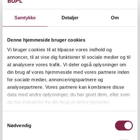
»Hvis børn i 4-5-årsalderen bruger tre timer ude
dagligt, har de tre gange så meget hyperaktivitet og
Samtykke
Detaljer
Om
koncentrationsbesvær, som børn, der bruger 7 timer
dagligt,« forklarer Vidar Ulset, der vurderer, at den
tid, børnene bruger i naturen, mens de går i
Denne hjemmeside bruger cookies
børnehave, udløser en mental kapital, som de tager
Vi bruger cookies til at tilpasse vores indhold og
med sig ind i skolelivet.
annoncer, til at vise dig funktioner til sociale medier og til
at analysere vores trafik. Vi deler også oplysninger om
din brug af vores hjemmeside med vores partnere inden
for sociale medier, annonceringspartnere og
EFFEKT PÅ ADHD
analysepartnere. Vores partnere kan kombinere disse
data med andre oplysninger, du har givet dem, eller som
Selvom en del af børnene i undersøgelsen har haft
de har indsamlet fra din brug af deres tjenester.
diagnosen ADHD, har forskerne ikke nok data til at
dokumentere, at naturen hjælper børn med ADHD.
Men noget tyder på det det. Tidligere undersøgelser
S
Nødvendig
har også påvist en reduktion af ADHD-symptomer,
a
m