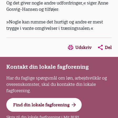
Og det giver nogle andre udfordringer,« siger Anne
Gosvig-Hansen og tilføjer:
»Nogle kan rumme det hurtigt og andre er mest
trygge i vante omgivelser i træningssalen.«
Opens in a new window
Opens in a new win
Opens in a
Udskriv
Del
Kontakt din lokale fagforening
Har du faglige spørgsmål om løn, arbejdsvilkår og
overenskomster, skal du kontakte din lokale
fagforening.
Find din lokale fagforening
Skriv til din lokale fagforening i Mit BUPL