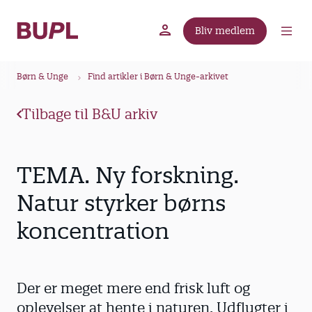
G
å
Bliv medlem
t
BUPL.dk
A-kassen
Lokal fagforening
i
B
l
Børn & Unge
Find artikler i Børn & Unge-arkivet
r
h
ø
o
Tilbage til B&U arkiv
v
d
e
k
d
r
TEMA. Ny forskning.
i
u
n
Natur styrker børns
m
d
koncentration
m
h
o
e
l
d
Der er meget mere end frisk luft og
oplevelser at hente i naturen. Udflugter i