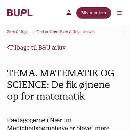
G
å
Bliv medlem
t
BUPL.dk
A-kassen
Lokal fagforening
i
B
l
Børn & Unge
Find artikler i Børn & Unge-arkivet
r
h
ø
o
Tilbage til B&U arkiv
v
d
e
k
d
r
TEMA. MATEMATIK OG
i
u
n
SCIENCE: De fik øjnene
m
d
op for matematik
m
h
o
e
l
d
Pædagogerne i Nærum
Menighedsbørnehave er blevet mere