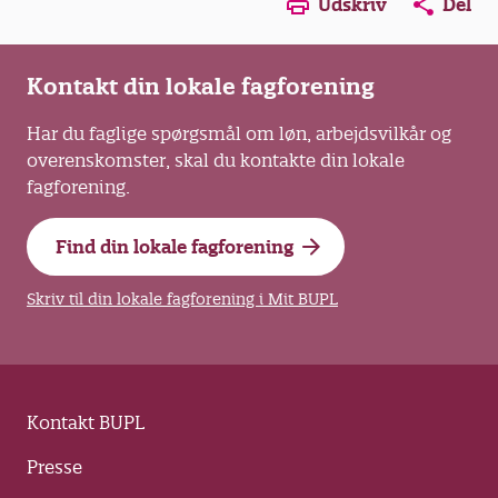
Opens in a new window
Opens in a new win
Opens in a
Udskriv
Del
Kontakt din lokale fagforening
Har du faglige spørgsmål om løn, arbejdsvilkår og
overenskomster, skal du kontakte din lokale
fagforening.
Find din lokale fagforening
Skriv til din lokale fagforening i Mit BUPL
Kontakt BUPL
Presse