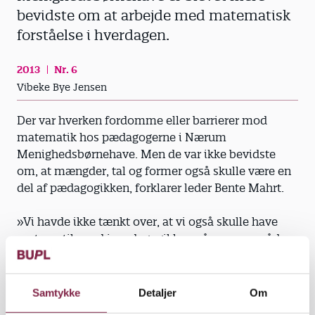
bevidste om at arbejde med matematisk
forståelse i hverdagen.
2013
Nr. 6
Vibeke Bye Jensen
Der var hverken fordomme eller barrierer mod
matematik hos pædagogerne i Nærum
Menighedsbørnehave. Men de var ikke bevidste
om, at mængder, tal og former også skulle være en
del af pædagogikken, forklarer leder Bente Mahrt.
»Vi havde ikke tænkt over, at vi også skulle have
matematik med i pædagogikken på samme måde,
som vi gør med sproget,« siger hun.
Men da de efter et projekt, hvor de blev
Samtykke
Detaljer
Om
introduceret til ’MIO – Matematikken, Individet og