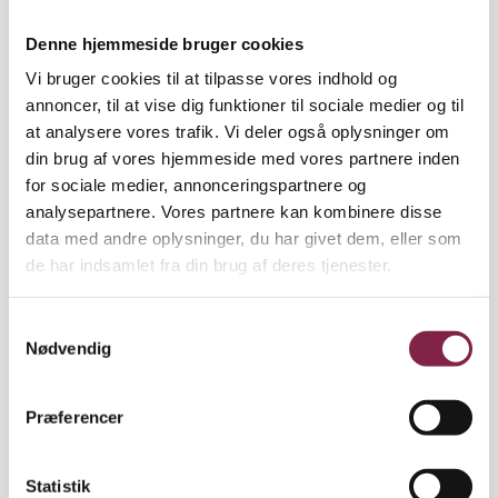
Omgivelserne’, kom i gang med at arbejde med
børnenes matematiske forståelse, blev de
Denne hjemmeside bruger cookies
overraskede over, hvor hurtigt børnene tog det til
Vi bruger cookies til at tilpasse vores indhold og
sig. Selv de helt små børn var med.
annoncer, til at vise dig funktioner til sociale medier og til
at analysere vores trafik. Vi deler også oplysninger om
»Vi havde børn ned til halv­andet år, og det blev
din brug af vores hjemmeside med vores partnere inden
hurtigt en naturlig del af alle børns hverdag at
for sociale medier, annonceringspartnere og
snakke om, at noget havde form som en firkant, en
analysepartnere. Vores partnere kan kombinere disse
trekant eller en cirkel,« siger Bente Mahrt.
data med andre oplysninger, du har givet dem, eller som
de har indsamlet fra din brug af deres tjenester.
Tal og former blev samtidig en del af
udsmykningen i børnehaven. Børn og pædagoger
S
fremstillede plancher med former og med tal
Nødvendig
a
sammen med den tilhørende mængde angivet med
m
kendte symboler: én hånd, to is, tre drager og så
t
videre.
Præferencer
y
k
»Børnene talte alting. Det gør de stadig, for
k
Statistik
eksempel når vi dækker bord: Hvor mange