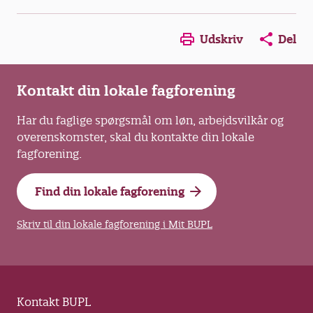
Opens in a new window
Opens in a new win
Opens in a
Udskriv
Del
Kontakt din lokale fagforening
Har du faglige spørgsmål om løn, arbejdsvilkår og
overenskomster, skal du kontakte din lokale
fagforening.
Find din lokale fagforening
Skriv til din lokale fagforening i Mit BUPL
Kontakt BUPL