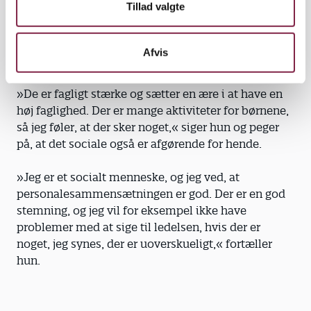
Tillad valgte
skal køre sammen med kollegerne på stuen.
Institutionen har dog levet op til hendes
forventninger, som var hovedårsagen til at vælge
Afvis
netop denne arbejdsplads.
»De er fagligt stærke og sætter en ære i at have en
høj faglighed. Der er mange aktiviteter for børnene,
så jeg føler, at der sker noget,« siger hun og peger
på, at det sociale også er afgørende for hende.
»Jeg er et socialt menneske, og jeg ved, at
personalesammensætningen er god. Der er en god
stemning, og jeg vil for eksempel ikke have
problemer med at sige til ledelsen, hvis der er
noget, jeg synes, der er uoverskueligt,« fortæller
hun.