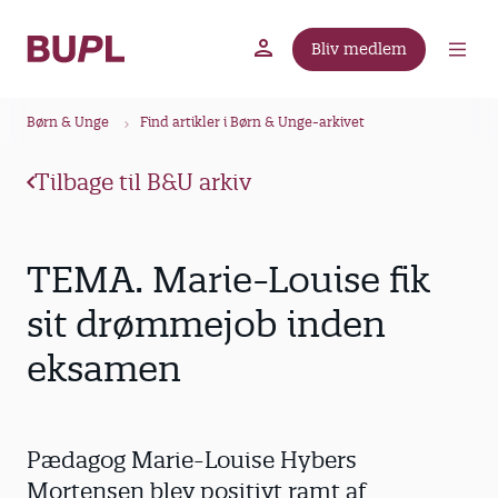
G
å
Bliv medlem
t
BUPL.dk
A-kassen
Lokal fagforening
i
B
l
Børn & Unge
Find artikler i Børn & Unge-arkivet
r
h
ø
o
Tilbage til B&U arkiv
v
d
e
k
d
r
TEMA. Marie-Louise fik
i
u
n
sit drømmejob inden
m
d
eksamen
m
h
o
e
l
d
Pædagog Marie-Louise Hybers
Mortensen blev positivt ramt af