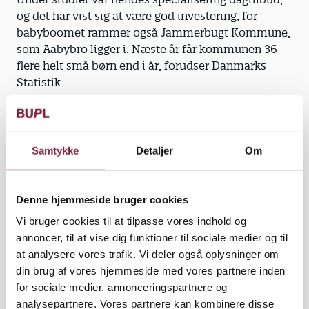
og det har vist sig at være god investering, for
babyboomet rammer også Jammerbugt Kommune,
som Aabybro ligger i. Næste år får kommunen 36
flere helt små børn end i år, forudser Danmarks
Statistik.
I nabokommuner som Aalborg og Brønderslev er
der samme tendens: Flere børn og gode muligheder
for at få et pædagogjob.
Samtykke
Detaljer
Om
Denne hjemmeside bruger cookies
Godt at tjene penge. På uddannelsen var Marie-
Vi bruger cookies til at tilpasse vores indhold og
Louise i praktik i en børne­haveklasse, i en
annoncer, til at vise dig funktioner til sociale medier og til
børnehave og i vuggestueafdelingen i Skipper
at analysere vores trafik. Vi deler også oplysninger om
Clement.
din brug af vores hjemmeside med vores partnere inden
for sociale medier, annonceringspartnere og
Det sidste er en fordel, for det betyder, at hun på
analysepartnere. Vores partnere kan kombinere disse