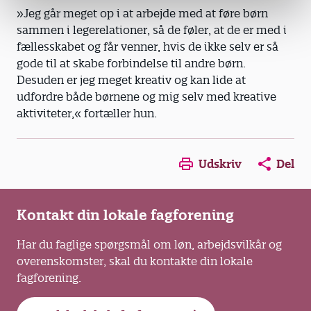
»Jeg går meget op i at arbejde med at føre børn
sammen i legerelationer, så de føler, at de er med i
fællesskabet og får venner, hvis de ikke selv er så
gode til at skabe forbindelse til andre børn.
Desuden er jeg meget kreativ og kan lide at
udfordre både børnene og mig selv med kreative
aktiviteter,« fortæller hun.
Opens in a new window
Opens in a new win
Opens in a
Udskriv
Del
Kontakt din lokale fagforening
Har du faglige spørgsmål om løn, arbejdsvilkår og
overenskomster, skal du kontakte din lokale
fagforening.