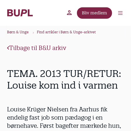
G
å
Bliv medlem
t
BUPL.dk
A-kassen
Lokal fagforening
i
B
l
Børn & Unge
Find artikler i Børn & Unge-arkivet
r
h
ø
o
Tilbage til B&U arkiv
v
d
e
k
d
r
TEMA. 2013 TUR/RETUR:
i
u
n
Louise kom ind i varmen
m
d
m
h
o
e
Louise Krüger Nielsen fra Aarhus fik
l
d
endelig fast job som pædagog i en
børnehave. Først bagefter mærkede hun,