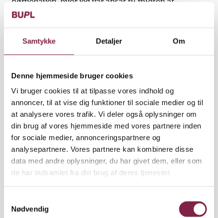
børnehaven, hvor jeg var ansat til midten af
december, og sagde, at de havde fået lov til at
fastansætte mig som den tredje pædagog på
stuen,« fortæller Louise Krüger Nielsen.
Samtykke
Detaljer
Om
Der er ikke noget galt med jobbet, men det er kun
på 31 timer om ugen, og Louise Krüger Nielsen vil
Denne hjemmeside bruger cookies
gerne have 37 timer på et tidspunkt. Men indtil
Vi bruger cookies til at tilpasse vores indhold og
videre er hun fuldt beskæftiget med at finde sig til
annoncer, til at vise dig funktioner til sociale medier og til
rette med mere ansvar og følelsen af, at hun nu har
at analysere vores trafik. Vi deler også oplysninger om
mere at skulle have sagt.
din brug af vores hjemmeside med vores partnere inden
for sociale medier, annonceringspartnere og
»Det er rart, at mine meninger nu bliver hørt på en
analysepartnere. Vores partnere kan kombinere disse
helt anden måde,« siger hun.
data med andre oplysninger, du har givet dem, eller som
de har indsamlet fra din brug af deres tjenester.
S
Stressende. Det har givet mere ro i Louise Krüger
Nødvendig
a
Nielsens liv at have fået et fast job. Hun synes, at