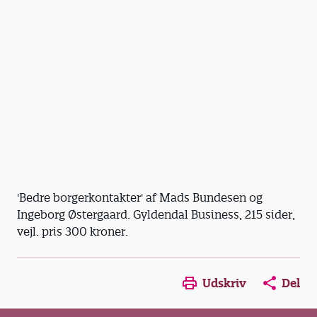
'Bedre borgerkontakter' af Mads Bundesen og
Ingeborg Østergaard. Gyldendal Business, 215 sider,
vejl. pris 300 kroner.
Opens in a new window
Opens in a new win
Opens in a
Udskriv
Del