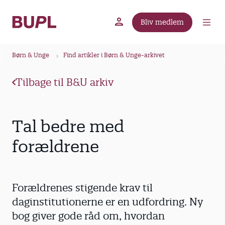
G
å
Bliv medlem
t
BUPL.dk
A-kassen
Lokal fagforening
i
B
l
Børn & Unge
Find artikler i Børn & Unge-arkivet
r
h
ø
o
Tilbage til B&U arkiv
v
d
e
k
d
r
Tal bedre med
i
u
n
forældrene
m
d
m
h
o
e
Forældrenes stigende krav til
l
d
daginstitutionerne er en udfordring. Ny
bog giver gode råd om, hvordan