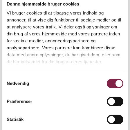
Denne hjemmeside bruger cookies
afslutte samtaler på en god måde og om at finde
frem til forældrenes forventninger til institutionen.
Vi bruger cookies til at tilpasse vores indhold og
Bogens redskaber er især nyttige, når pædagogernes
annoncer, til at vise dig funktioner til sociale medier og til
faglige løsninger skal sælges til forældrene.
at analysere vores trafik. Vi deler også oplysninger om
din brug af vores hjemmeside med vores partnere inden
"De krævende forældre er nemlig kommet for at
for sociale medier, annonceringspartnere og
blive, og hvis deres forventninger skal
analysepartnere. Vores partnere kan kombinere disse
imødekommes, må pædagogerne være 'rasende
data med andre oplysninger, du har givet dem, eller som
gode' til at kommunikere deres faglighed," siger
de har indsamlet fra din brug af deres tjenester.
Mads Bundesen.
S
Nødvendig
a
m
t
Præferencer
y
k
k
Statistik
e