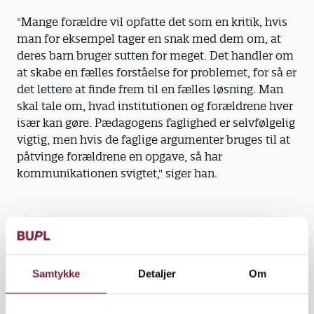
"Mange forældre vil opfatte det som en kritik, hvis
man for eksempel tager en snak med dem om, at
deres barn bruger sutten for meget. Det handler om
at skabe en fælles forståelse for problemet, for så er
det lettere at finde frem til en fælles løsning. Man
skal tale om, hvad institutionen og forældrene hver
især kan gøre. Pædagogens faglighed er selvfølgelig
vigtig, men hvis de faglige argumenter bruges til at
påtvinge forældrene en opgave, så har
kommunikationen svigtet," siger han.
Kommuniker faglighed. 'Bedre borgerkontakter'
giver konkrete redskaber til ledere og pædagoger,
der ønsker en bedre kommunikation med
Samtykke
Detaljer
Om
forældrene. Mads Bundesen fortæller, at det
handler om spørgeteknik, aktiv lytning, om at