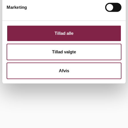
v
Marketing
a
l
g
Tillad alle
Tillad valgte
Afvis