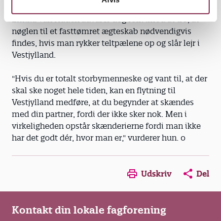
Emilia van Hauen advarer dog folk imod at tro, at
nøglen til et fasttømret ægteskab nødvendigvis
findes, hvis man rykker teltpælene op og slår lejr i
Vestjylland.
"Hvis du er totalt storbymenneske og vant til, at der
skal ske noget hele tiden, kan en flytning til
Vestjylland medføre, at du begynder at skændes
med din partner, fordi der ikke sker nok. Men i
virkeligheden opstår skænderierne fordi man ikke
har det godt dér, hvor man er," vurderer hun. o
Opens in a new window
Opens in a new win
Opens in a
Udskriv
Del
Kontakt din lokale fagforening