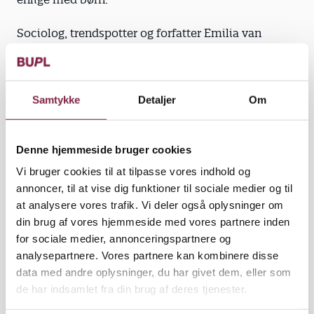
Sociolog, trendspotter og forfatter Emilia van
Hauen giver en meget simpel forklaring på den lave
andel af skilsmissefamilier i Vestjylland.
"Udbuddet af partnere i Vestjylland er bare mindre
Samtykke
Detaljer
Om
end i storbyerne," vurderer hun.
Denne hjemmeside bruger cookies
Det kan lyde banalt, men Emilia van Hauen
forklarer, at folk oftest bliver gift med nogen fra
Vi bruger cookies til at tilpasse vores indhold og
deres lokalområde. Og hvis området er tyndt
annoncer, til at vise dig funktioner til sociale medier og til
befolket, er der færre alternative partnere til at friste
at analysere vores trafik. Vi deler også oplysninger om
én, når man er blevet gift.
din brug af vores hjemmeside med vores partnere inden
for sociale medier, annonceringspartnere og
analysepartnere. Vores partnere kan kombinere disse
data med andre oplysninger, du har givet dem, eller som
Hårdt for enlige. Hvis man skal tro bogen 'Børns
de har indsamlet fra din brug af deres tjenester.
Familier', er der god grund til at kæmpe for