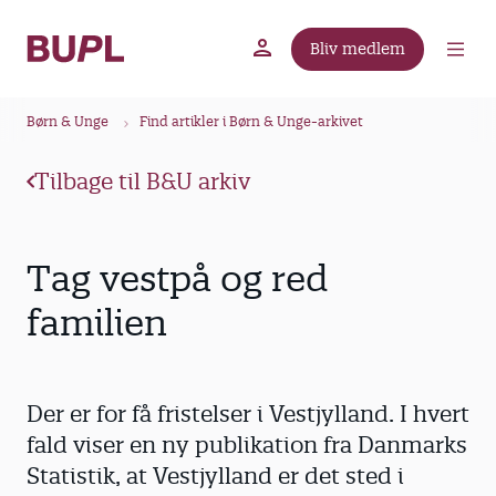
G
å
Bliv medlem
t
BUPL.dk
A-kassen
Lokal fagforening
i
B
l
Børn & Unge
Find artikler i Børn & Unge-arkivet
r
h
ø
o
Tilbage til B&U arkiv
v
d
e
k
d
r
Tag vestpå og red
i
u
n
familien
m
d
m
h
o
e
Der er for få fristelser i Vestjylland. I hvert
l
d
fald viser en ny publikation fra Danmarks
Statistik, at Vestjylland er det sted i