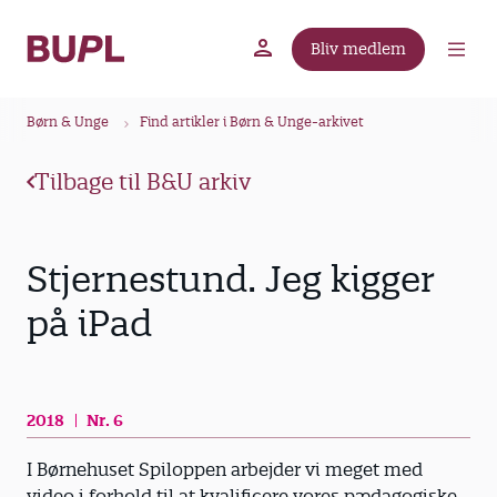
G
å
Bliv medlem
t
BUPL.dk
A-kassen
Lokal fagforening
i
B
l
Børn & Unge
Find artikler i Børn & Unge-arkivet
r
h
ø
o
Tilbage til B&U arkiv
v
d
e
k
d
r
Stjernestund. Jeg kigger
i
u
n
på iPad
m
d
m
h
o
e
l
2018
Nr. 6
d
I Børnehuset Spiloppen arbejder vi meget med
video i forhold til at kvalificere vores pædagogiske