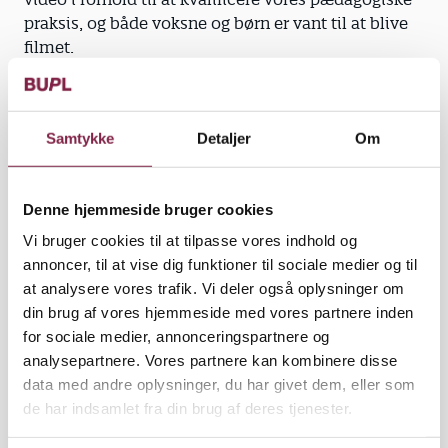
praksis, og både voksne og børn er vant til at blive
filmet.
Jeg er denne dag i gang med at filme en leg mellem
to drenge i børnehaven:
Samtykke
Detaljer
Om
De leger med biler og er meget fordybede i deres
fælles leg.
Denne hjemmeside bruger cookies
Jeg er optaget af deres samspil og dialogen i legen.
Vi bruger cookies til at tilpasse vores indhold og
Jeg har koncentreret stået med min iPad og optaget
annoncer, til at vise dig funktioner til sociale medier og til
i omkring 10 minutter, da den ene dreng pludselig
at analysere vores trafik. Vi deler også oplysninger om
kort kigger op på mig og konstaterer:
din brug af vores hjemmeside med vores partnere inden
for sociale medier, annonceringspartnere og
»Katja, du elsker da bare at kigge på billeder på
analysepartnere. Vores partnere kan kombinere disse
iPaden.«
data med andre oplysninger, du har givet dem, eller som
de har indsamlet fra din brug af deres tjenester.
Hvorefter han upåagtet leger videre med sin ven.