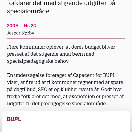
forklarer det med stigende udgifter på
specialområdet.
2009
Nr. 26
Jesper Nørby
Flere kommuner oplever, at deres budget bliver
presset af det stigende antal børn med
specialpædagogiske behov.
En undersøgelse foretaget af Capacent for BUPL
viser, at fire ud at ti kommuner regner med at spare
på dagtilbud, SFO'er og klubber næste år. Godt hver
tredje forklarer det med, at økonomien er presset af
udgifter til det pædagogiske specialområde.
Forskningen på det neurologiske område medfører,
at der bliver udviklet flere nye diagnoser i disse år.
Udviklingen fører til voksende udgifter på