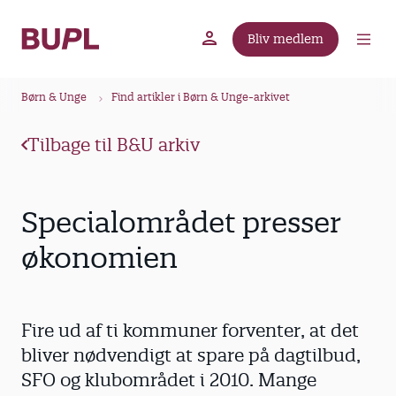
G
å
Bliv medlem
t
BUPL.dk
A-kassen
Lokal fagforening
i
B
l
Børn & Unge
Find artikler i Børn & Unge-arkivet
r
h
ø
o
Tilbage til B&U arkiv
v
d
e
k
d
r
Specialområdet presser
i
u
n
økonomien
m
d
m
h
o
e
Fire ud af ti kommuner forventer, at det
l
d
bliver nødvendigt at spare på dagtilbud,
SFO og klubområdet i 2010. Mange