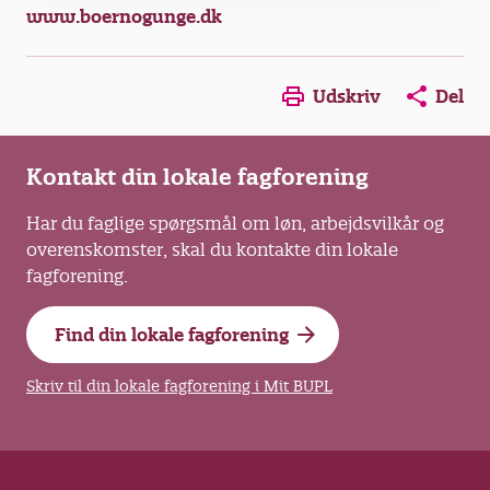
www.boernogunge.dk
Opens in a new window
Opens in a new win
Opens in a
Udskriv
Del
Kontakt din lokale fagforening
Har du faglige spørgsmål om løn, arbejdsvilkår og
overenskomster, skal du kontakte din lokale
fagforening.
Find din lokale fagforening
Skriv til din lokale fagforening i Mit BUPL