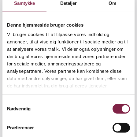
Samtykke
Detaljer
Om
specialområdet, som presser budgettet på det
almene børne- og ungeområde. Aabenraa er blandt
de kommuner, som mærker det øgede økonomiske
Denne hjemmeside bruger cookies
pres fra specialområdet.
Vi bruger cookies til at tilpasse vores indhold og
annoncer, til at vise dig funktioner til sociale medier og til
"Dels er der flere børn, som har brug for særlige
at analysere vores trafik. Vi deler også oplysninger om
undervisningstilbud på grund af udviklingen og
din brug af vores hjemmeside med vores partnere inden
forskellige diagnosticeringer. Men der er også sket
for sociale medier, annonceringspartnere og
det, at skolerne som sådan henviser flere til
analysepartnere. Vores partnere kan kombinere disse
specialtilbud," fortæller Heinz Auerbach, direktør
data med andre oplysninger, du har givet dem, eller som
for Børn & Skole i Aabenraa kommune.
de har indsamlet fra din brug af deres tjenester.
De stigende udgifter på specialområdet betyder, at
Aabenraa Kommune tvinges til at spare på det
S
Nødvendig
almene børne- og ungeområde.
a
m
"Udgifterne til en plads i en specialskole er alt andet
t
Præferencer
lige højere end udgifterne til en almindelig
y