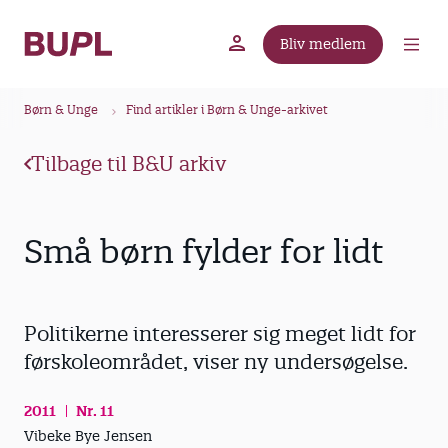
G
å
Bliv medlem
t
BUPL.dk
A-kassen
Lokal fagforening
i
B
l
Børn & Unge
Find artikler i Børn & Unge-arkivet
r
h
ø
o
Tilbage til B&U arkiv
v
d
e
k
d
r
Små børn fylder for lidt
i
u
n
m
d
m
h
Politikerne interesserer sig meget lidt for
o
e
førskoleområdet, viser ny undersøgelse.
l
d
2011
Nr. 11
Vibeke Bye Jensen