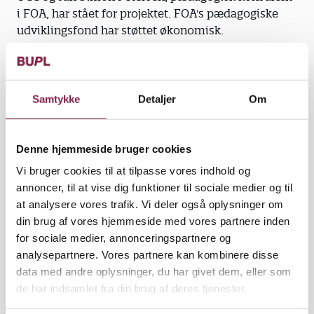
i FOA, har stået for projektet. FOA's pædagogiske
udviklingsfond har støttet økonomisk.
At daginstitutionerne ofte taber den økonomiske og
politiske kamp om opmærksomhed til især
folkeskolen får konsekvenser både økonomisk og
Samtykke
Detaljer
Om
fagligt, er en af konklusionerne.
"Folkeskolen fungerer som pædagogisk
Denne hjemmeside bruger cookies
grundmodel, og derfor handler meget af det
Vi bruger cookies til at tilpasse vores indhold og
pædagogiske arbejde i institutionerne om at fodre
annoncer, til at vise dig funktioner til sociale medier og til
skolerne med nogle kompetente børn," siger Søren
at analysere vores trafik. Vi deler også oplysninger om
Smidt.
din brug af vores hjemmeside med vores partnere inden
for sociale medier, annonceringspartnere og
analysepartnere. Vores partnere kan kombinere disse
data med andre oplysninger, du har givet dem, eller som
Den 25. august inviterer de tre forfattere, UCC og
de har indsamlet fra din brug af deres tjenester.
FOA's udviklingsfond til konference, hvor