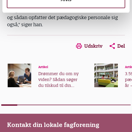
"Daginstitutionerne er nu en del af velfærdsstaten,
og sådan opfatter det pædagogiske personale sig
også," siger han.
Udskriv
Del
Artikel
Artik
Drømmer du om ny
3.5
viden? Sådan søger
pæd
du tilskud til din
år 
videreuddannelse
fra
Kontakt din lokale fagforening