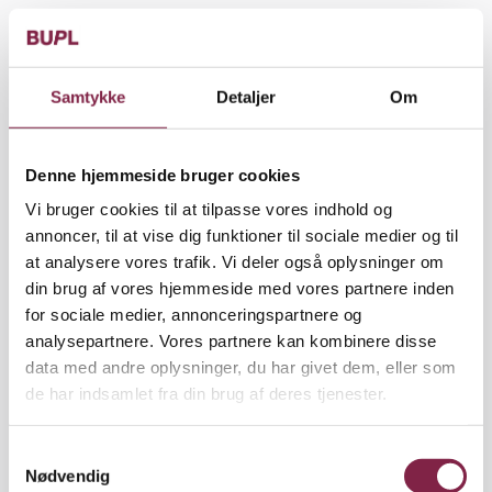
"Hvis der havde været sager, som var kommet til
vores kendskab med navns nævnelse, ville vi have
bedt de pågældende melde sig ud," forsikrer Morten
Samtykke
Detaljer
Om
Brynskov.
Han kan ikke udelukke, at enkelte dømte
Denne hjemmeside bruger cookies
medlemmer er sluppet gennem nettet. Men han
tvivler dog på, at der er ret mange pædagoger med
Vi bruger cookies til at tilpasse vores indhold og
en dom for overgreb, som i dag er medlemmer af
annoncer, til at vise dig funktioner til sociale medier og til
BUPL.
at analysere vores trafik. Vi deler også oplysninger om
din brug af vores hjemmeside med vores partnere inden
"Hvis pædagoger dømmes for overgreb mod børn,
for sociale medier, annonceringspartnere og
får de som regel også en dom for, at de ikke
analysepartnere. Vores partnere kan kombinere disse
fremover må beskæftige sig med børn. Derfor
data med andre oplysninger, du har givet dem, eller som
melder mange sig selv ud," siger han.
de har indsamlet fra din brug af deres tjenester.
S
Nødvendig
a