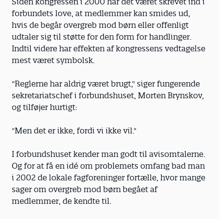
Siden kongressen i 2000 har det været skrevet ind i
forbundets love, at medlemmer kan smides ud,
hvis de begår overgreb mod børn eller offenligt
udtaler sig til støtte for den form for handlinger.
Indtil videre har effekten af kongressens vedtagelse
mest været symbolsk.
"Reglerne har aldrig været brugt," siger fungerende
sekretariatschef i forbundshuset, Morten Brynskov,
og tilføjer hurtigt:
"Men det er ikke, fordi vi ikke vil."
I forbundshuset kender man godt til avisomtalerne.
Og for at få en idé om problemets omfang bad man
i 2002 de lokale fagforeninger fortælle, hvor mange
sager om overgreb mod børn begået af
medlemmer, de kendte til.