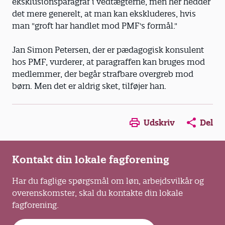
eksklusionsparagraf i vedtægterne, men her hedder
det mere generelt, at man kan ekskluderes, hvis
man "groft har handlet mod PMF's formål."
Jan Simon Petersen, der er pædagogisk konsulent
hos PMF, vurderer, at paragraffen kan bruges mod
medlemmer, der begår strafbare overgreb mod
børn. Men det er aldrig sket, tilføjer han.
Opens in a new window
Opens in a new win
Opens in a
Udskriv
Del
Kontakt din lokale fagforening
Har du faglige spørgsmål om løn, arbejdsvilkår og
overenskomster, skal du kontakte din lokale
fagforening.