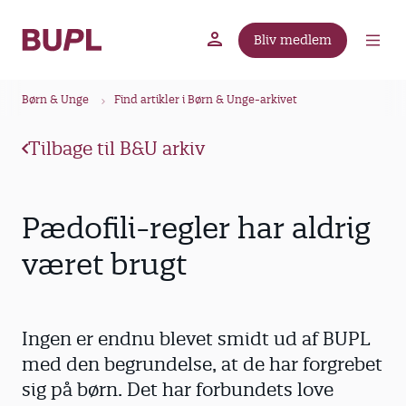
G
å
Bliv medlem
t
BUPL.dk
A-kassen
Lokal fagforening
i
B
l
Børn & Unge
Find artikler i Børn & Unge-arkivet
r
h
ø
o
Tilbage til B&U arkiv
v
d
e
k
d
r
Pædofili-regler har aldrig
i
u
n
været brugt
m
d
m
h
o
e
Ingen er endnu blevet smidt ud af BUPL
l
d
med den begrundelse, at de har forgrebet
sig på børn. Det har forbundets love