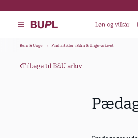
G
å
t
Løn og vilkår
i
l
B
Børn & Unge
Find artikler i Børn & Unge-arkivet
h
r
o
ø
v
Tilbage til B&U arkiv
d
e
k
d
i
r
Pædag
n
u
d
m
h
m
o
e
l