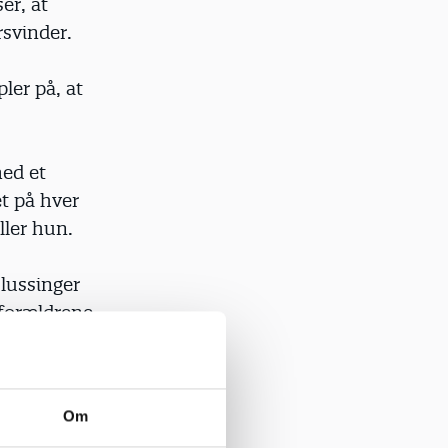
er, at
rsvinder.
ler på, at
med et
et på hver
ller hun.
 lussinger
 forældrene
ser
Om