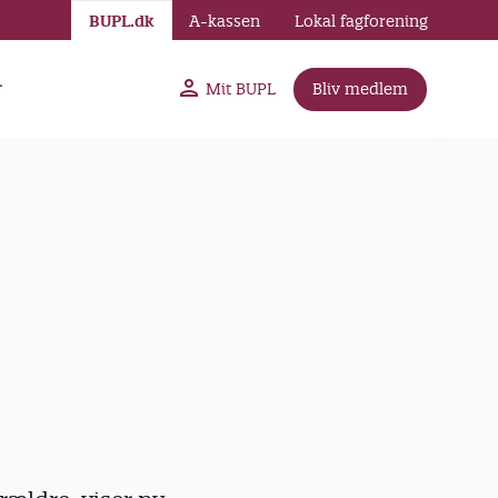
BUPL.dk
A-kassen
Lokal fagforening
r
Mit BUPL
Bliv medlem