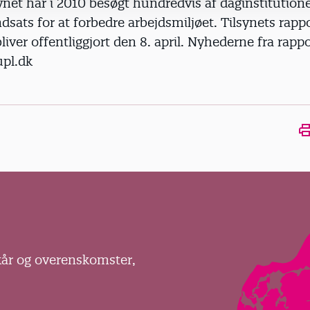
ynet har i 2010 besøgt hundredvis af daginstitutione
ndsats for at forbedre arbejdsmiljøet. Tilsynets rap
liver offentliggjort den 8. april. Nyhederne fra rapp
upl.dk
Ope
kår og overenskomster,