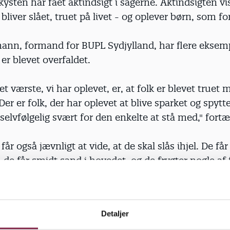
ysten har fået aktindsigt i sagerne. Aktindsigten vis
liver slået, truet på livet - og oplever børn, som fo
ann, formand for BUPL Sydjylland, har flere eksemp
r blevet overfaldet.
et værste, vi har oplevet, er, at folk er blevet truet 
Der er folk, der har oplevet at blive sparket og spytt
 selvfølgelig svært for den enkelte at stå med," fortæ
år også jævnligt at vide, at de skal slås ihjel. De får
 de får smidt sand i hovedet, og de frygter nogle af
t de arrangerer flugtveje ved forældremøder. Det vi
n i tilsynsrapporterne.
Detaljer