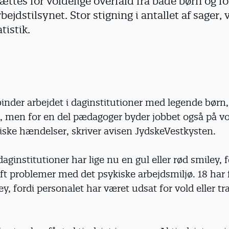
tes for voldelige overfald fra både børn og fo
bejdstilsynet. Stor stigning i antallet af sager, 
tistik.
inder arbejdet i daginstitutioner med legende børn,
, men for en del pædagoger byder jobbet også på vol
iske hændelser, skriver avisen JydskeVestkysten.
aginstitutioner har lige nu en gul eller rød smiley, f
aft problemer med det psykiske arbejdsmiljø. 18 har 
ley, fordi personalet har været udsat for vold eller t