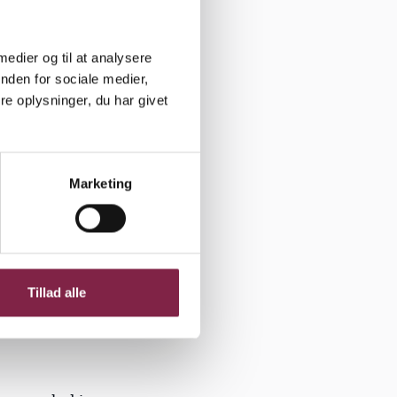
LA) Lars
tter sig til
 medier og til at analysere
nden for sociale medier,
e oplysninger, du har givet
uationer,
.
Marketing
kel i
t af vold,
et af de
Tillad alle
 tilfældige