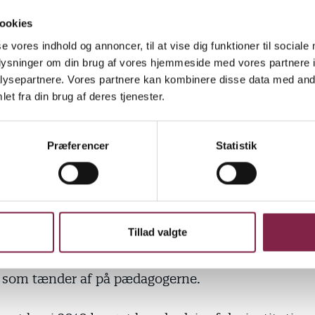
lastede. Formand for Forældrenes Landsforening (FO
ookies
 vurderer, at problemerne med truende forældre kny
se vores indhold og annoncer, til at vise dig funktioner til sociale
ciale klasser:
oplysninger om din brug af vores hjemmeside med vores partnere i
ysepartnere. Vores partnere kan kombinere disse data med andr
et fra din brug af deres tjenester.
miske recession afstedkommer nogle ulykkelige sit
re er blevet presset," siger han til JydskeVestkysten
Præferencer
Statistik
beskrev den stigende vold mod pædagoger i en arti
2010. Her kunne man blandt andet læse, at omfange
 chikane mod pædagoger er mere end syvdoblet i løb
 år. Det viste tal fra BUPL's arbejds­skadestatistik.
Tillad valgte
gså læse, at det både er børn og unge, forældre og
r, som tænder af på pædagogerne.