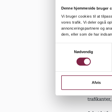
Socialt be
Denne hjemmeside bruger c
Klingenberg
Vi bruger cookies til at tilpas
bestemte so
vores trafik. Vi deler også 
annonceringspartnere og anal
dem, eller som de har indsaml
"Den økono
hvor foræld
S
Nødvendig
a
Børn&Unge 
m
september 
t
y
trusler og
k
seneste seks
k
Afvis
e
Man kunne o
v
trafikante
a
l
g