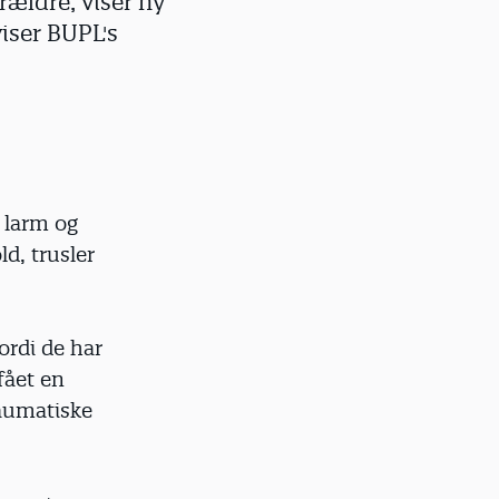
rældre, viser ny
viser BUPL's
 larm og
d, trusler
ordi de har
fået en
raumatiske