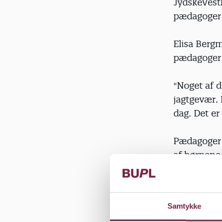
JydskeVestk
pædagoger b
Elisa Bergm
pædagoger e
"Noget af d
jagtgevær. 
dag. Det er
Pædagoger f
af børnene,
så meget, a
aktindsigte
Samtykke