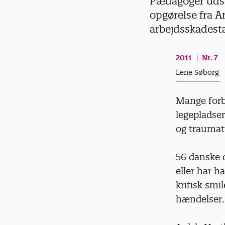
Pædagoger udsæt
d
opgørelse fra Ar
arbejdsskadesta
2011
Nr. 7
Lene Søborg
Mange forb
legepladser
og traumat
56 danske d
eller har h
kritisk smi
hændelser.