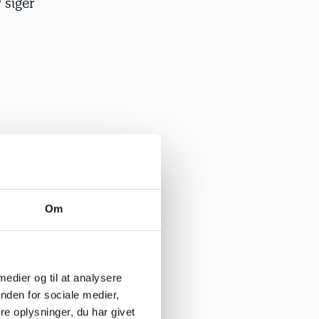
 siger
 alle Mie og
Om
il
 ingen
 medier og til at analysere
haven, så de
nden for sociale medier,
om andet,
e oplysninger, du har givet