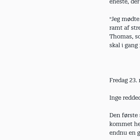
eneste, der
"Jeg mødte
ramt af st
Thomas, so
skal i gan
Fredag 23.
Inge redde
Den første 
kommet hel
endnu en ga