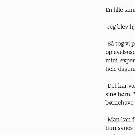
En lille sm
"Jeg blev 
"Så tog vi 
oplevelsesc
mini-experi
hele dagen.
"Det har væ
sine børn.
børnehave 
"Man kan fo
hun synes i