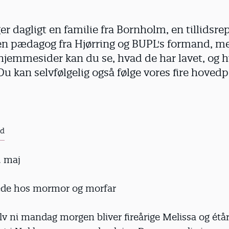
r dagligt en familie fra Bornholm, en tillidsre
en pædagog fra Hjørring og BUPL's formand, me
 hjemmesider kan du se, hvad de har lavet, og
Du kan selvfølgelig også følge vores fire hovedp
rd
. maj
ede hos mormor og morfar
v ni mandag morgen bliver fireårige Melissa og étår