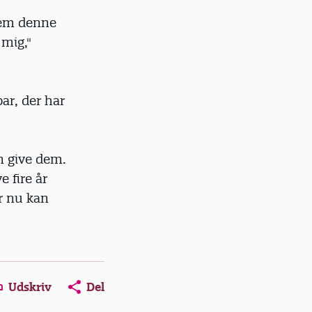
dem denne
 mig,"
r, der har
n give dem.
e fire år
r nu kan
Udskriv
Del
ns in a new window
Opens in a new window
Opens in a new window