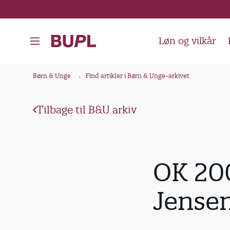
G
å
t
Løn og vilkår
i
l
B
Børn & Unge
Find artikler i Børn & Unge-arkivet
h
r
o
ø
v
Tilbage til B&U arkiv
d
e
k
d
i
r
OK 200
n
u
d
m
Jense
h
m
o
e
l