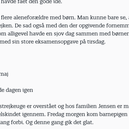
 havde fået den gode idé.
 flere aleneforældre med børn. Man kunne bare se, 
rejken. De sad også med den der opgivende fornemme
m alligevel havde en sjov dag sammen med børne
g med sin store eksamensopgave på tirsdag.
 maj
de dagen igen
strejkeuge er overstået og hos familien Jensen er 
skindet igennem. Fredag morgen kom barnepigen 
ng forbi. Og denne gang gik det glat.