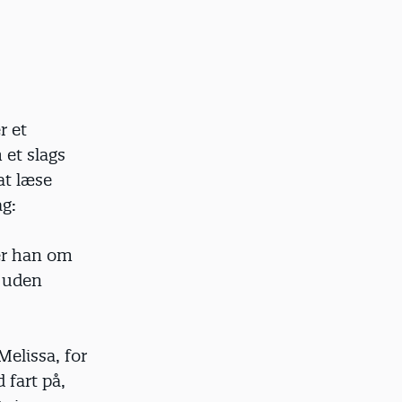
r et
 et slags
at læse
ag:
ger han om
e uden
Melissa, for
 fart på,