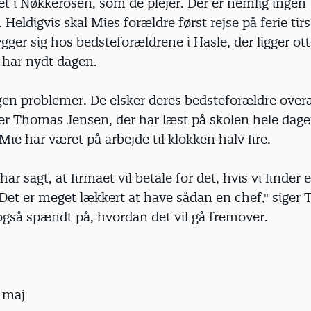
et i Nøkkerosen, som de plejer. Der er nemlig ingen
Heldigvis skal Mies forældre først rejse på ferie tir
ger sig hos bedsteforældrene i Hasle, der ligger ot
 har nydt dagen.
gen problemer. De elsker deres bedsteforældre overa
iger Thomas Jensen, der har læst på skolen hele dag
ie har været på arbejde til klokken halv fire.
ar sagt, at firmaet vil betale for det, hvis vi finder 
 Det er meget lækkert at have sådan en chef," siger
også spændt på, hvordan det vil gå fremover.
. maj