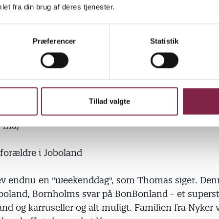
pigen tog af sted," fortæller Mie.
et fra din brug af deres tjenester.
n fortsætter, og det kan mærkes på Melissa og Oliv
Præferencer
Statistik
kelig kedeligt for dem at være hjemme hele dagen," f
Tillad valgte
. maj
forældre i Joboland
ev endnu en "weekenddag", som Thomas siger. Denn
oboland, Bornholms svar på BonBonland - et superst
d og karruseller og alt muligt. Familien fra Nyker 