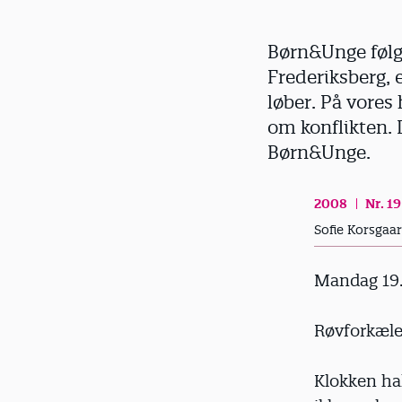
d
Børn&Unge følge
Frederiksberg, 
løber. På vores
om konflikten. 
Børn&Unge.
2008
Nr. 19
Sofie Korsgaa
Mandag 19
Røvforkæl
Klokken hal