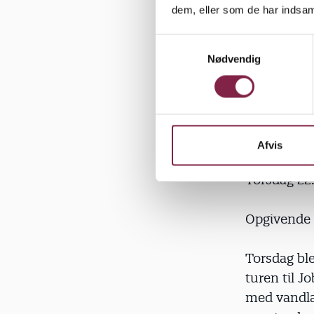
siden barne
dem, eller som de har indsaml
Men strejke
S
Nødvendig
a
m
"Det er vir
t
Mie.
y
k
k
Afvis
e
v
Torsdag 22
a
l
Opgivende 
g
Torsdag bl
turen til J
med vandlan