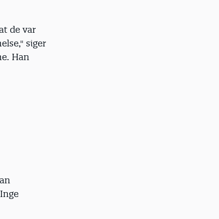
at de var
lse," siger
ne. Han
man
Inge