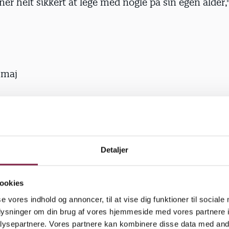
er helt sikkert at lege med nogle på sin egen alder,"
 maj
ns kom forbi
 der er betalt af Mies chef, kom for første gang. Og
kymringer blev gjort til skamme.
Detaljer
så hende, gik han helt amok, for han er ikke så god t
ookies
ennesker. Men ligeså snart Thomas kørte, var der
se vores indhold og annoncer, til at vise dig funktioner til sociale
De har hygget sig, gået tur, spist is og været ude i 
oplysninger om din brug af vores hjemmeside med vores partnere i
 rigtig god formiddag. Og Melissa har ikke snakket 
ysepartnere. Vores partnere kan kombinere disse data med andr