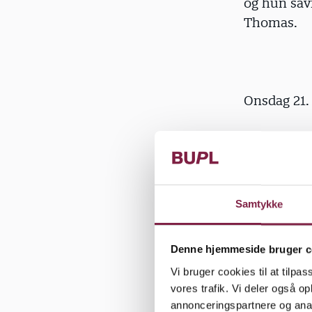
og hun savn
Thomas.
Onsdag 21.
Mary Poppi
Barnepigen,
Thomas' be
Samtykke
"Da Oliver 
Denne hjemmeside bruger c
fremmede m
Vi bruger cookies til at tilpas
problemer. 
vores trafik. Vi deler også 
har haft en
annonceringspartnere og anal