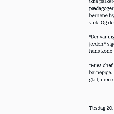
ikke parker
pædagoger. 
børnene hyg
væk. Og de
"Der var in
jorden," s
hans kone M
"Mies chef h
barnepige.
glad, men 
Tirsdag 20