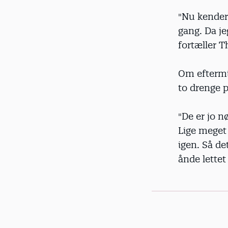
"Nu kender
gang. Da je
fortæller 
Om eftermi
to drenge p
"De er jo n
Lige meget 
igen. Så de
ånde lettet