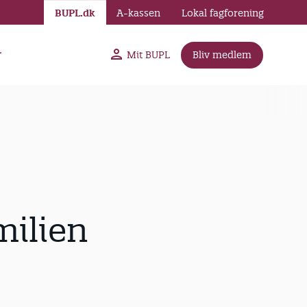
BUPL.dk
A-kassen
Lokal fagforening
r
Mit BUPL
Bliv medlem
milien