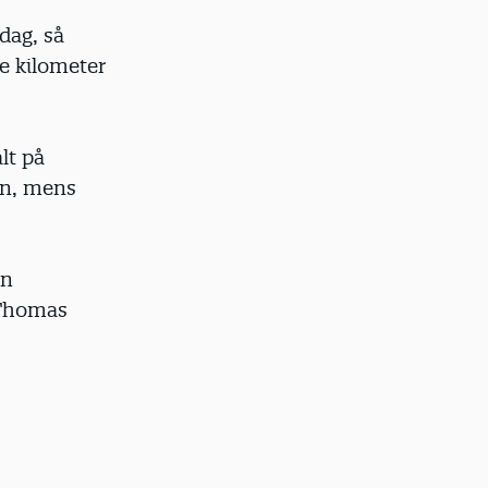
sdag, så
te kilometer
lt på
en, mens
en
 Thomas