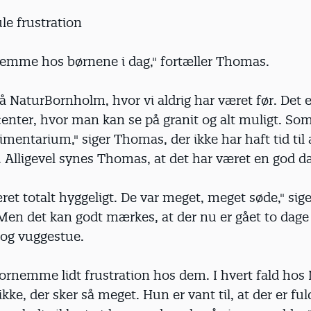
ule frustration
hjemme hos børnene i dag," fortæller Thomas.
på NaturBornholm, hvor vi aldrig har været før. Det e
enter, hvor man kan se på granit og alt muligt. Som
mentarium," siger Thomas, der ikke har haft tid til 
 Alligevel synes Thomas, at det har været en god d
ret totalt hyggeligt. De var meget, meget søde," si
 Men det kan godt mærkes, at der nu er gået to dag
og vuggestue.
rnemme lidt frustration hos dem. I hvert fald hos 
kke, der sker så meget. Hun er vant til, at der er fuld