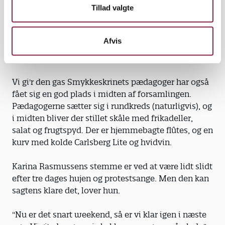
Tillad valgte
skille os ud for at få det," siger hun med henvisning
til pædagogernes strejke - og bordet, der rager op
blandt alle tæpperne.
Afvis
Vi gi'r den gas Smykkeskrinets pædagoger har også
fået sig en god plads i midten af forsamlingen.
Pædagogerne sætter sig i rundkreds (naturligvis), og
i midten bliver der stillet skåle med frikadeller,
salat og frugtspyd. Der er hjemmebagte flûtes, og en
kurv med kolde Carlsberg Lite og hvidvin.
Karina Rasmussens stemme er ved at være lidt slidt
efter tre dages hujen og protestsange. Men den kan
sagtens klare det, lover hun.
"Nu er det snart weekend, så er vi klar igen i næste