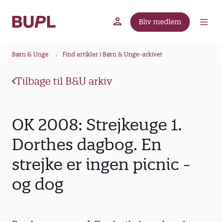
G
å
Bliv medlem
t
BUPL.dk
A-kassen
Lokal fagforening
i
B
l
Børn & Unge
Find artikler i Børn & Unge-arkivet
r
h
ø
o
Tilbage til B&U arkiv
v
d
e
k
d
r
OK 2008: Strejkeuge 1.
i
u
n
Dorthes dagbog. En
m
d
strejke er ingen picnic -
m
h
o
e
og dog
l
d