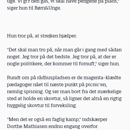
uge. Vi gi'r den gas, vi skal have pengene på plads,"
siger hun til Børn&Unge.
Hun tror på, at strejken hjælper.
"Det skal man tro på, når man går i gang med sådan
noget. Jeg tror på det bedste. Jeg tror på, at der er
nogle politikere, der kommer til fornuft," siger hun.
Rundt om på rådhuspladsen er de magenta-klædte
pædagoger nået til næste punkt på picnic'en,
nemlig spisning. Og ser man bort fra det mærkelige
sted at holde en skovtur, så ligner det altså en rigtig
hyggelig skovtur til forveksling.
"Men det er også en faglig kamp," indskærper
Dorthe Mathiasen endnu engang overfor