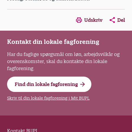
Opens in a new window
Opens in a new win
Opens in a
Udskriv
Del
Kontakt din lokale fagforening
Har du faglige spørgsmål om løn, arbejdsvilkår og
overenskomster, skal du kontakte din lokale
fagforening.
Find din lokale fagforening
Skriv til din lokale fagforening i Mit BUPL
Kontakt BUPL