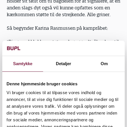
holder sit skilt om til bagdelen for at signalere, at en
anden slags dyt også vil kunne opfattes som en
kærkommen støtte til de strejkende. Alle griner.
Så begynder Karina Rasmussen på kampråbet:
"Ring med klokken, støt pædagoggen!" råber hun til
de forbipasserende cyklister, som kvitterer med
klokkeklemt og smil.
Samtykke
Detaljer
Om
"Men der er alvor bag," formaner Dorthe Mathiasen.
"Det er en faglig kamp, vi er ude i."
Denne hjemmeside bruger cookies
Vi bruger cookies til at tilpasse vores indhold og
annoncer, til at vise dig funktioner til sociale medier og til
at analysere vores trafik. Vi deler også oplysninger om
Picnic med bord. Bag Smykkeskrinets hujende
din brug af vores hjemmeside med vores partnere inden
pædagoger er andre Frederiksberg-pædagoger ved
for sociale medier, annonceringspartnere og
at fylde rådhuspladsen med tæpper og madkurve.
analysepartnere. Vores partnere kan kombinere disse