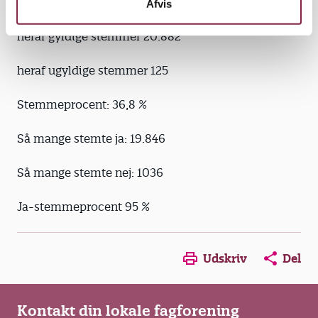
Så mange stemte: 21.007
Afvis
heraf gyldige stemmer 20.882
heraf ugyldige stemmer 125
Stemmeprocent: 36,8 %
Så mange stemte ja: 19.846
Så mange stemte nej: 1036
Ja-stemmeprocent 95 %
Opens in a new window
Opens in a new win
Opens in a
Udskriv
Del
Kontakt din lokale fagforening