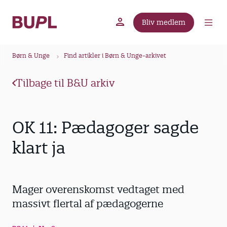
G
å
Bliv medlem
t
BUPL.dk
A-kassen
Lokal fagforening
i
B
l
Børn & Unge
Find artikler i Børn & Unge-arkivet
r
h
ø
o
Tilbage til B&U arkiv
v
d
e
k
d
r
OK 11: Pædagoger sagde
i
u
n
klart ja
m
d
m
h
o
e
Mager overenskomst vedtaget med
l
d
massivt flertal af pædagogerne