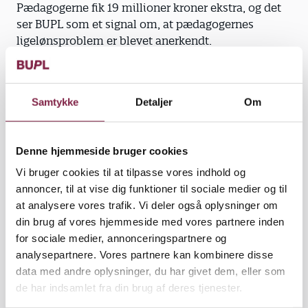
Pædagogerne fik 19 millioner kroner ekstra, og det
ser BUPL som et signal om, at pædagogernes
ligelønsproblem er blevet anerkendt.
"Beløbet i sig selv er ikke prangende. Derfor
fortsætter vi kampen for pædagogernes løn frem
Samtykke
Detaljer
Om
mod næste overenskomstforhandling. Vores
medlemmer fortjener ordentlig løn for deres vigtige
arbejde," siger Henning Pedersen.
Denne hjemmeside bruger cookies
Vi bruger cookies til at tilpasse vores indhold og
annoncer, til at vise dig funktioner til sociale medier og til
Pædagoger tjener fortsat markant mindre end andre
at analysere vores trafik. Vi deler også oplysninger om
i sammenligne­lige fag og med den samme længde
din brug af vores hjemmeside med vores partnere inden
uddannelse, og det vil BUPL gøre noget ved. Derfor
for sociale medier, annonceringspartnere og
vender BUPL nu blikket mod Christiansborg for at få
analysepartnere. Vores partnere kan kombinere disse
forbedret den danske ligelønslov, der ifølge BUPL
data med andre oplysninger, du har givet dem, eller som
har store mangler sammenlignet med vores
de har indsamlet fra din brug af deres tjenester.
nordiske naboer.