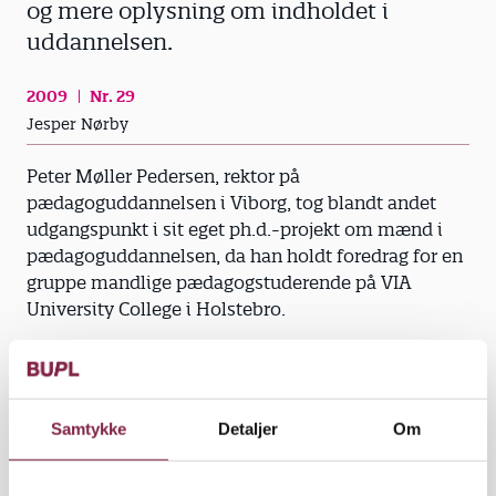
og mere oplysning om indholdet i
uddannelsen.
2009
Nr. 29
Jesper Nørby
Peter Møller Pedersen, rektor på
pædagoguddannelsen i Viborg, tog blandt andet
udgangspunkt i sit eget ph.d.-projekt om mænd i
pædagoguddannelsen, da han holdt foredrag for en
gruppe mandlige pædagogstuderende på VIA
University College i Holstebro.
Ifølge Peter Møller Pedersen har
pædagoguddannelsen et uforløst ansøgerpotentiale
af især mænd. Det skyldes blandt andet manglende
Samtykke
Detaljer
Om
viden hos de mandlige ansøgere om, hvad
pædagoguddannelsen egentlig går ud på, og hvilke
specialiseringsmuligheder den tilbyder.