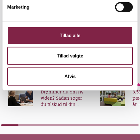
v
Marketing
Et kig på de landsdækkende statistikker viser, at
a
antallet af ansøgere på pædagogstudiet i år er 22
l
procent højere end sidste år. 3680 nye studerende
g
startede på pædagoguddannelsen efter
Tillad alle
sommerferien 2009.
Tillad valgte
Udskriv
Del
Afvis
Artikel
Artik
Drømmer du om ny
3.5
viden? Sådan søger
pæd
du tilskud til din
år 
videreuddannelse
fra