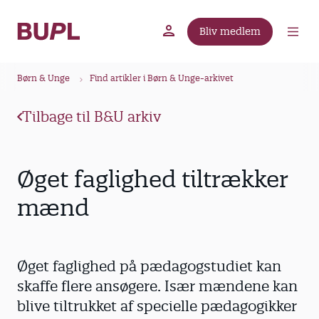
G
å
Bliv medlem
t
BUPL.dk
A-kassen
Lokal fagforening
i
B
l
Børn & Unge
Find artikler i Børn & Unge-arkivet
r
h
ø
o
Tilbage til B&U arkiv
v
d
e
k
d
r
Øget faglighed tiltrækker
i
u
n
mænd
m
d
m
h
o
e
Øget faglighed på pædagogstudiet kan
l
d
skaffe flere ansøgere. Især mændene kan
blive tiltrukket af specielle pædagogikker