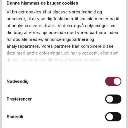
Denne hjemmeside bruger cookies
Vi bruger cookies til at tilpasse vores indhold og
"Vi har set, at hvis vi for eksempel gør opmærksom
annoncer, til at vise dig funktioner til sociale medier og til
på de muligheder, der er for specialisering, for
at analysere vores trafik. Vi deler også oplysninger om
eksempel i idrætspædagogik, så tiltrækker det flere
din brug af vores hjemmeside med vores partnere inden
unge, især mænd," fortæller han.
for sociale medier, annonceringspartnere og
analysepartnere. Vores partnere kan kombinere disse
Erfaringer fra kampagner i Viborg viser, at mere
data med andre oplysninger, du har givet dem, eller som
oplysning og eksponering af uddannelsen kan få
de har indsamlet fra din brug af deres tjenester.
antallet af mandlige ansøgere til at stige.
Peter Møller Pedersen påpeger dog, at antallet af
S
Nødvendig
ansøgere falder tilbage til det gamle niveau, så
a
snart kampagnen slutter.
m
t
Præferencer
Peter Møller Pedersen vurderer, at det øgede fokus
y
på fagligheden i pædagoguddannelsen kan være
k
med til at hæve antallet af både mandlige og
k
Statistik
kvindelige ansøgere.
e