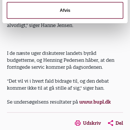
bleer i institutionen. Og der er ikke råd til at sende
Afvis
personalet på kurser. Vi kører på pumperne, og så
byder man os nye nedskæringer. Det er dybt
alvorligt," siger Hanne Jensen.
I de næste uger diskuterer landets byråd
budgetterne, og Henning Pedersen håber, at den
forringede servic kommer på dagsordenen.
"Det vil vi i hvert fald bidrage til, og den debat
kommer ikke til at gå stille af sig," siger han.
Se undersøgelsens resultater på
www.bupl.dk
Opens in a new window
Opens in a new win
Opens in a
Udskriv
Del