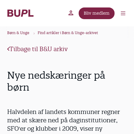
G
å
Bliv medlem
t
BUPL.dk
A-kassen
Lokal fagforening
i
B
l
Børn & Unge
Find artikler i Børn & Unge-arkivet
r
h
ø
o
Tilbage til B&U arkiv
v
d
e
k
d
r
Nye nedskæringer på
i
u
n
børn
m
d
m
h
o
e
Halvdelen af landets kommuner regner
l
d
med at skære ned på daginstitutioner,
SFO'er og klubber i 2009, viser ny