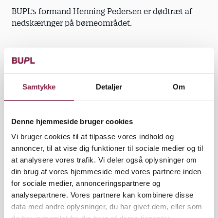
BUPL's formand Henning Pedersen er dødtræt af
nedskæringer på børneområdet.
"År efter år efter år har børneområdet holdt for. Og
endnu engang ser vi, at op mod halvdelen af
Samtykke
Detaljer
Om
kommunerne forventer besparelser på
børneområdet. Det går ud over normeringer og
udgiften, der bruges pr. barn i institutionerne,
Denne hjemmeside bruger cookies
hvilket er et direkte angreb på den daglige drift i
Vi bruger cookies til at tilpasse vores indhold og
institutionerne og en forringelse af servicen," siger
annoncer, til at vise dig funktioner til sociale medier og til
Henning Pedersen.
at analysere vores trafik. Vi deler også oplysninger om
din brug af vores hjemmeside med vores partnere inden
Han mener, at kommunerne skulle have tænkt på
for sociale medier, annonceringspartnere og
disse konsekvenser, da de i sommer indgik
analysepartnere. Vores partnere kan kombinere disse
økonomiaftalen.
data med andre oplysninger, du har givet dem, eller som