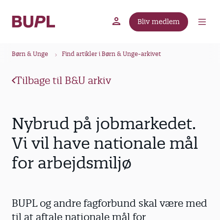
G
å
Bliv medlem
t
BUPL.dk
A-kassen
Lokal fagforening
i
B
l
Børn & Unge
Find artikler i Børn & Unge-arkivet
r
h
ø
o
Tilbage til B&U arkiv
v
d
e
k
d
r
Nybrud på jobmarkedet.
i
u
n
Vi vil have nationale mål
m
d
for arbejdsmiljø
m
h
o
e
l
d
BUPL og andre fagforbund skal være med
til at aftale nationale mål for