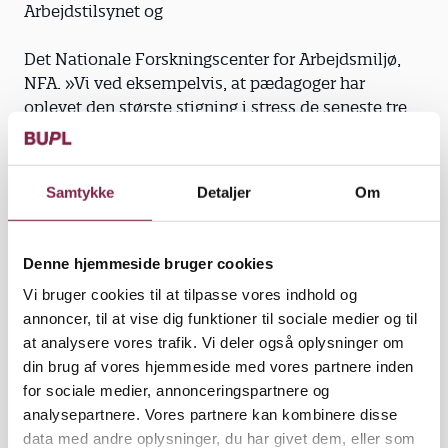
Arbejdstilsynet og
Det Nationale Forskningscenter for Arbejdsmiljø,
NFA. »Vi ved eksempelvis, at pædagoger har
oplevet den største stigning i stress de seneste tre
år. Det vil være et åbenlyst problem at tage op med
Kommunernes Landsforening,« siger Mette
Skovhus
Samtykke
Detaljer
Om
Larsen. Regeringen har tidligere sat nationale mål
for arbejdsmiljøet. I 2011 blev der indgået en bred
Denne hjemmeside bruger cookies
politisk aftale, som sætter det mål, at der inden
Vi bruger cookies til at tilpasse vores indhold og
2020 skal ske 25 procent færre alvorlige
annoncer, til at vise dig funktioner til sociale medier og til
arbejdsulykker. Samtidig skal andelen af
at analysere vores trafik. Vi deler også oplysninger om
beskæftigede,
din brug af vores hjemmeside med vores partnere inden
for sociale medier, annonceringspartnere og
der oplever psykiske eller fysiske overbelastninger,
analysepartnere. Vores partnere kan kombinere disse
være faldet med 20 procent.
data med andre oplysninger, du har givet dem, eller som