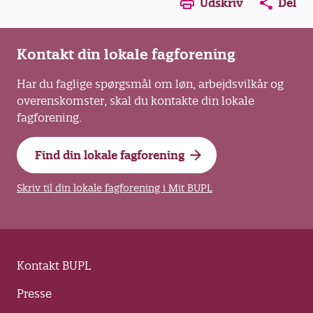
Opens in a new window
Opens in a new win
Opens in a
Udskriv
Del
Kontakt din lokale fagforening
Har du faglige spørgsmål om løn, arbejdsvilkår og
overenskomster, skal du kontakte din lokale
fagforening.
Find din lokale fagforening
Skriv til din lokale fagforening i Mit BUPL
Kontakt BUPL
Presse