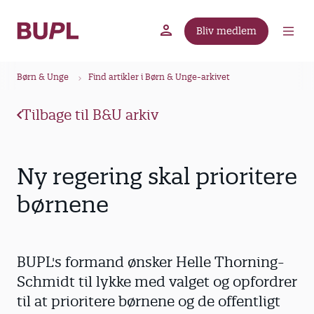
G
å
Bliv medlem
t
BUPL.dk
A-kassen
Lokal fagforening
i
B
l
Børn & Unge
Find artikler i Børn & Unge-arkivet
r
h
ø
o
Tilbage til B&U arkiv
v
d
e
k
d
r
Ny regering skal prioritere
i
u
n
børnene
m
d
m
h
o
e
BUPL's formand ønsker Helle Thorning-
l
d
Schmidt til lykke med valget og opfordrer
til at prioritere børnene og de offentligt