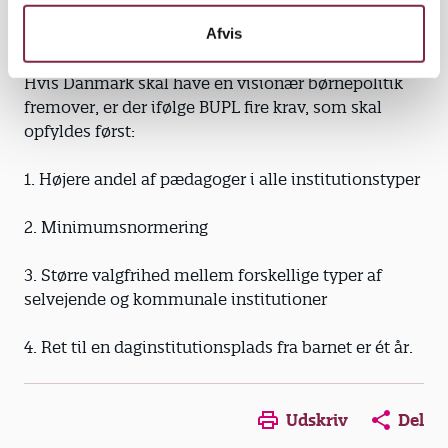
Afvis
En visionær børnepolitik
Hvis Danmark skal have en visionær børnepolitik
fremover, er der ifølge BUPL fire krav, som skal
opfyldes først:
1. Højere andel af pædagoger i alle institu­tionstyper
2. Minimumsnormering
3. Større valgfrihed mellem forskellige typer af
selvejende og kommunale institutioner
4. Ret til en daginstitutionsplads fra barnet er ét år.
Opens in a new window
Opens in a new win
Opens in a
Udskriv
Del