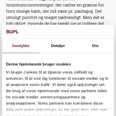
minimumsnormeringer, der sætter en grænse for
hvor mange børn, der må være pr. pædagog. Det
utroligt positivt og meget nødvendigt. Men det er
lidt uklart, hvornår de har tænkt sig at indføre det,
så vi vil gøre alt for, at det sker nu og ikke i en fjern
fremtid," siger han.
Samtykke
Detaljer
Om
Efter valget får fagbevægelsen svært ved at få
opfyldt sit store ønske om at bevare efterlønnen.
Der er stadig stort flertal for en afskaffelse i
Denne hjemmeside bruger cookies
Folketinget - et flertal bestående af partierne
Vi bruger cookies til at tilpasse vores indhold og
Venstre, Konservative, Radikale Venstre og Dansk
annoncer, til at vise dig funktioner til sociale medier og til
Folkeparti.
at analysere vores trafik. Vi deler også oplysninger om
din brug af vores hjemmeside med vores partnere inden
Henning Pedersen ser dog stadig frem til dialog
for sociale medier, annonceringspartnere og
med den nye regering om blandt andet efterlønnen
analysepartnere. Vores partnere kan kombinere disse
og nedslidningen på arbejdsmarkedet.
data med andre oplysninger, du har givet dem, eller som
de har indsamlet fra din brug af deres tjenester.